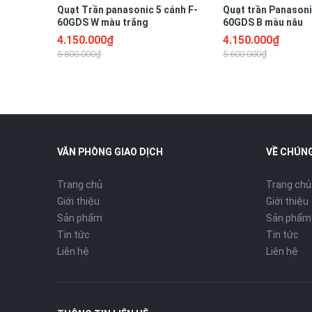
Quạt Trần panasonic 5 cánh F-
Quạt trần Panasoni
Đĩa đun nóng lượn theo nồi trong giúp nhiệt tán đều lê
60GDS W màu trắng
60GDS B màu nâu
4.150.000₫
4.150.000₫
5.800.000₫
5.600.000₫
NHIỀU CHẾ ĐỘ NẤU
Nấu cháo, làm bánh, nấu súp, canh, nước lèo...dễ dàng.
VĂN PHÒNG GIAO DỊCH
VỀ CHÚNG
CHỨC NĂNG HẸN GIỜ TIỆN DỤNG
Trang chủ
Trang chủ
Bảng hiển thị chức năng lớn, rõ ràng giúp dễ dàng nhận
Giới thiệu
Giới thiệu
Sản phẩm
Sản phẩm
Tin tức
Tin tức
Liên hệ
Liên hệ
CHẤT CHỐNG DÍNH POLY-FLON
Chất chống dính Poly-Flon giúp cơm không bám vào thà
biệt giúp lấy nồi ra dễ dàng ngay cả khi nồi còn rất nóng