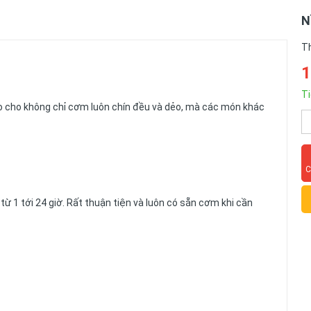
N
T
1
Ti
ao cho không chỉ cơm luôn chín đều và dẻo, mà các món khác
C
ừ 1 tới 24 giờ. Rất thuận tiện và luôn có sẵn cơm khi cần