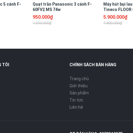
c 5 cánh F-
Quạt trần Panasonic 3 cánh F-
Máy hút bụi lau
n cơm.
60FV2 MS 74w
Tineco FLOOR 
Extreme
950.000₫
5.900.000₫
1.390.000₫
7.800.000₫
 TÔI
CHÍNH SÁCH BÁN HÀNG
Trang chủ
 biết chức năng vận hành.
Giới thiệu
Sản phẩm
Tin tức
Liên hệ
nh nồi gây cháy mà lại dễ chùi rửa. Tay nắm bằng nhựa đặc
.