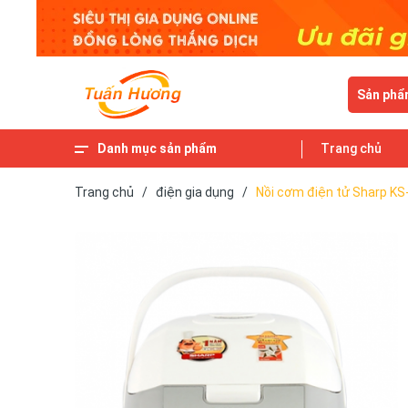
Sản phẩ
Danh mục sản phẩm
Trang chủ
Thiết bị hút bụi
Thiết bị lọc nước
Bếp từ
Thiết bị lọc không khí
Máy xay, Ép trái cây
Điều hòa, quạt mát
Gia dụng nhà bếp
Trang chủ
/
điện gia dụng
/
Nồi cơm điện tử Sharp 