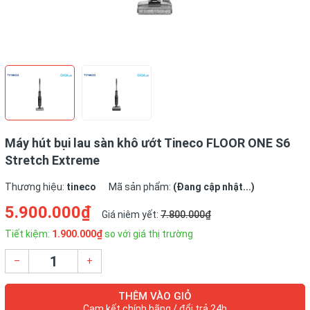
Máy hút bụi lau sàn khô ướt Tineco FLOOR ONE S6
Stretch Extreme
Thương hiệu:
tineco
Mã sản phẩm:
(Đang cập nhật...)
5.900.000₫
Giá niêm yết:
7.800.000₫
Tiết kiệm:
1.900.000₫
so với giá thị trường
–
+
THÊM VÀO GIỎ
Cam kết chính hãng / đổi trả 24h