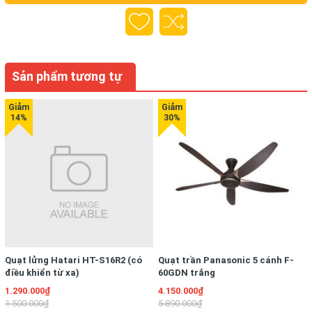
giản hóa quy trình dọn dẹp và tiết kiệm đáng kể thời gian, công
sức cho bạn.
Sản phẩm tương tự
Máy hút bụi Tineco S6 Stretch
Extreme chống tóc rối hiệu quả
với công nghệ DualBlock
Quạt lửng Hatari HT-S16R2 (có
Quạt trần Panasonic 5 cánh F-
Với công nghệ chống tóc rối DualBlock tiên tiến, máy hút bụi
điều khiển từ xa)
60GDN trắng
lau nhà One S6 Stretch Extreme cho hiệu quả làm sạch tối ưu
1.290.000₫
4.150.000₫
mà không lo tóc hay lông thú cưng bị mắc kẹt. Công nghệ này
1.500.000₫
5.890.000₫