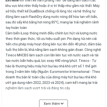
Extreme
với thiết kế nằm phẳng 180° dễ dàng làm sạch các
khu vực khó nhìn thấy hoặc ở vị trí thấp như gầm nội thất. Máy
sở hữu thiết kế DualBlock chống rối lông tóc và hệ thống tự
động làm sạch FlashDry dùng nước nóng để hòa tan vết bẩn,
sau đó sấy khô bằng hơi nóng 85°C, mang lại trải nghiệm rảnh
tay hoàn toàn.
Cảm biến iLoop thông minh điều chỉnh lực hút và lượng nước
theo thời gian thức, tối ưu hiệu suất pin. Pin dạng túi nén cải
tiến cho phép máy hoạt động liên tục lên đến 40 phút, đảm bảo
tuổi thọ bền bỉ, khả năng làm sạch không gián đoạn. Công nghệ
Tineco MHCBS làm sạch con lăn liên tục với nước sạch và tái
tạo nước bẩn hiệu quả, lực xoay 440 vòng/phút. Tineco - Tự
hào là thương hiệu máy hút bụi lau nhà khô ướt số 1 thế giới
trong 3 năm liên tiếp (Nguồn: Euromonitor International - Theo
doanh thu bán lẻ toàn cầu của dòng máy hút bụi lau nhà khô
ướt gia dụng năm 2022, 2023 và 2024), cam kết mang lại trải
nghiệm làm sạch vượt trội và đáng tin cậy.
Xem thêm