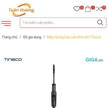
0
0
Trang chủ
/
Đồ gia dụng
/
Máy hút bụi lau sàn khô ướt Tineco
FLOOR ONE S6 Stretch Extreme