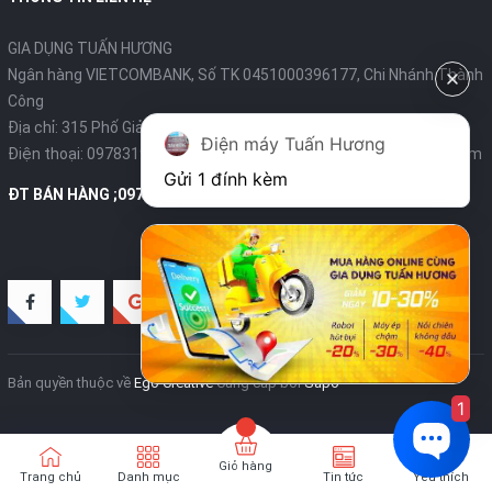
GIA DỤNG TUẤN HƯƠNG
Ngân hàng VIETCOMBANK, Số TK 0451000396177, Chi Nhánh Thành
Công
Địa chỉ: 315 Phố Giảng Võ - Ba Đình - Hà Nội
Điện máy Tuấn Hương
Điện thoại:
0978319375
- Email:
diengiadungtuanhuong@gmail.com
Gửi 1 đính kèm
ĐT BÁN HÀNG ;0978319375
Bản quyền thuộc về
Ego Creative
Cung cấp bởi
Sapo
1
Giỏ hàng
Trang chủ
Danh mục
Tin tức
Yêu thích