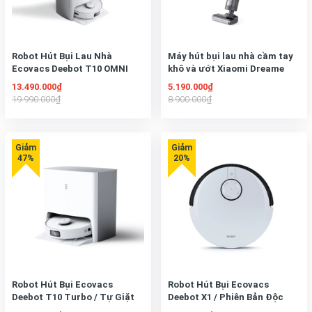
Robot Hút Bụi Lau Nhà
Máy hút bụi lau nhà cầm tay
Ecovacs Deebot T10 OMNI
khô và ướt Xiaomi Dreame
H11 Max
13.490.000₫
5.190.000₫
19.990.000₫
8.900.000₫
Robot Hút Bụi Ecovacs
Robot Hút Bụi Ecovacs
Deebot T10 Turbo / Tự Giặt
Deebot X1 / Phiên Bản Độc
Giẻ Lau – Model 2022
Lập – Model 2022