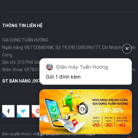
THÔNG TIN LIÊN HỆ
GIA DỤNG TUẤN HƯƠNG
Ngân hàng VIETCOMBANK, Số TK 0451000396177, Chi Nhánh Thành
Công
Địa chỉ: 315 Phố Giảng Võ - Ba Đình - Hà Nội
Điện máy Tuấn Hương
Điện thoại:
0978319375
- Email:
diengiadungtuanhuong@gmail.com
Gửi 1 đính kèm
ĐT BÁN HÀNG ;0978319375
Bản quyền thuộc về
Ego Creative
Cung cấp bởi
Sapo