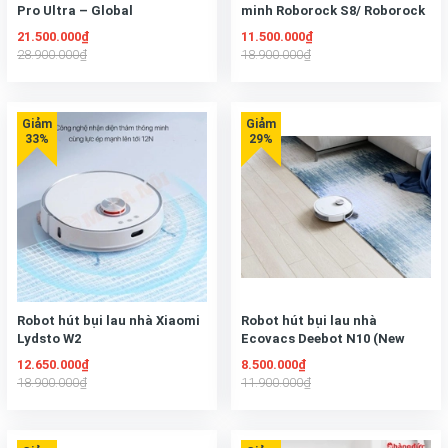
Pro Ultra – Global
minh Roborock S8/ Roborock
S8 Plus
21.500.000₫
11.500.000₫
28.900.000₫
18.900.000₫
Robot hút bụi lau nhà Xiaomi
Robot hút bụi lau nhà
Lydsto W2
Ecovacs Deebot N10 (New
2023)
12.650.000₫
8.500.000₫
18.900.000₫
11.900.000₫