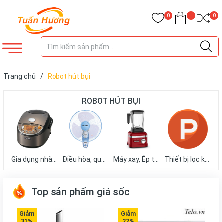
0
0
Trang chủ
/
Robot hút bụi
ROBOT HÚT BỤI
Gia dụng nhà bếp
Điều hòa, quạt mát
Máy xay, Ép trái cây
Thiết bị lọc không khí
Top sản phẩm giá sốc