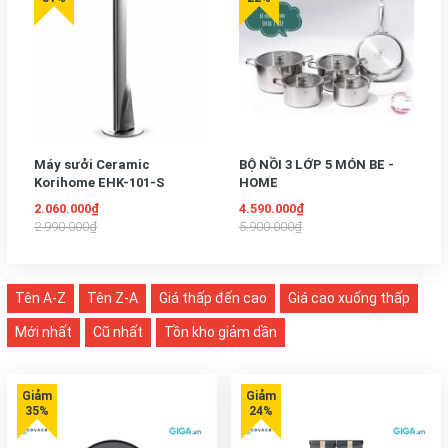
Máy sưởi Ceramic
BỘ NỒI 3 LỚP 5 MÓN BE -
Korihome EHK-101-S
HOME
2.060.000₫
4.590.000₫
2.990.000₫
5.900.000₫
Tên A-Z
Tên Z-A
Giá thấp đến cao
Giá cao xuống thấp
Mới nhất
Cũ nhất
Tồn kho giảm dần