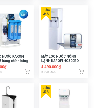
C NƯỚC KAROFI
MÁY LỌC NƯỚC NÓNG
 hàng chính hãng
LẠNH KAROFI HC300RO
000₫
4.490.000₫
0₫
5.890.000₫