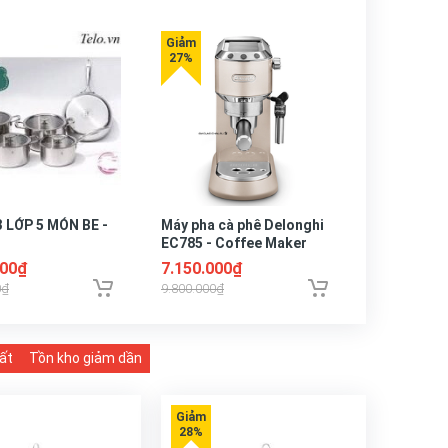
3 LỚP 5 MÓN BE -
Máy pha cà phê Delonghi
Nồi Chiên
EC785 - Coffee Maker
2GOOD Vor
Delonghi Dedica Metallics
000₫
7.150.000₫
3.660.00
EC 785
0₫
9.800.000₫
5.790.000₫
ất
Tồn kho giảm dần