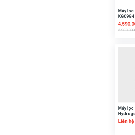
Máy lọc
KG09G4
4.590.
5.980.00
Máy lọc
Hydrog
BÀN
Liên hệ