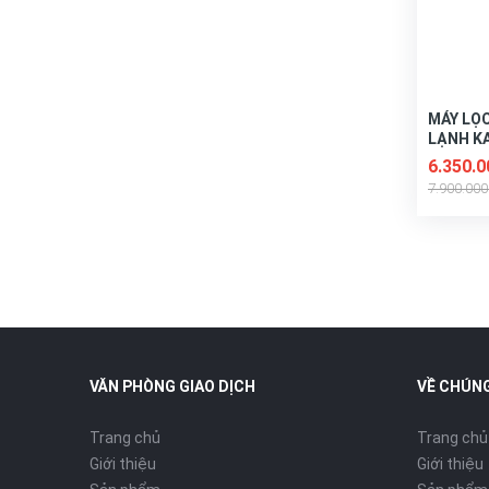
MÁY LỌ
LẠNH K
6.350.
7.900.00
VĂN PHÒNG GIAO DỊCH
VỀ CHÚNG
Trang chủ
Trang chủ
Giới thiệu
Giới thiệu