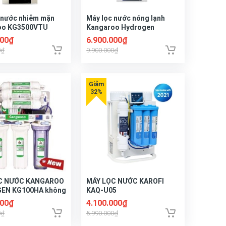
 nước nhiễm mặn
Máy lọc nước nóng lạnh
oo KG3500VTU
Kangaroo Hydrogen
KG10A5
000₫
6.900.000₫
0₫
9.900.000₫
C NƯỚC KANGAROO
MÁY LỌC NƯỚC KAROFI
EN KG100HA không
KAQ-U05
000₫
4.100.000₫
0₫
5.990.000₫