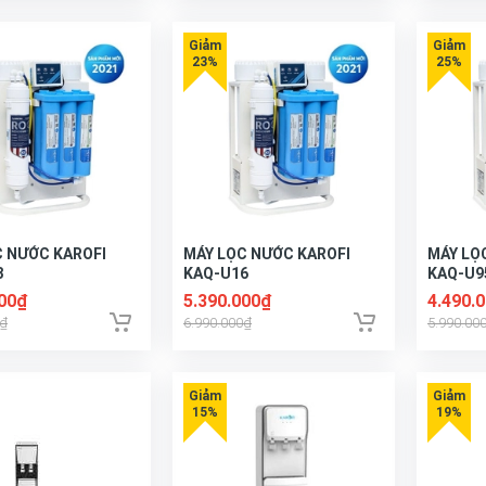
C NƯỚC KAROFI
MÁY LỌC NƯỚC KAROFI
MÁY LỌ
3
KAQ-U16
KAQ-U95
000₫
5.390.000₫
4.490.
0₫
6.990.000₫
5.990.00