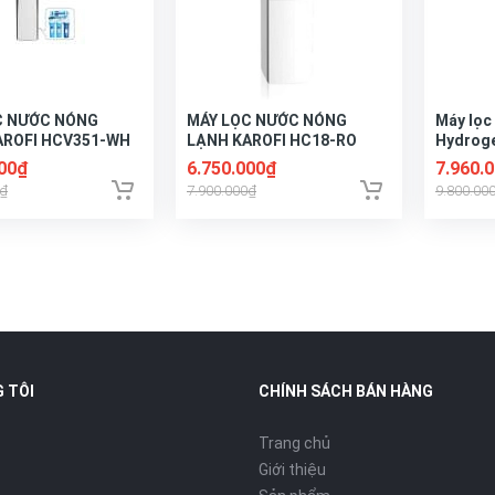
C NƯỚC NÓNG
MÁY LỌC NƯỚC NÓNG
Máy lọc
AROFI HCV351-WH
LẠNH KAROFI HC18-RO
Hydroge
KG100E
000₫
6.750.000₫
7.960.
0₫
7.900.000₫
9.800.00
 TÔI
CHÍNH SÁCH BÁN HÀNG
Trang chủ
Giới thiệu