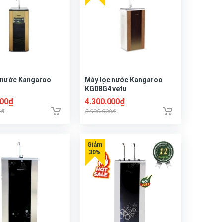
 nước Kangaroo
Máy lọc nước Kangaroo
KG08G4 vetu
000₫
4.300.000₫
0₫
5.990.000₫