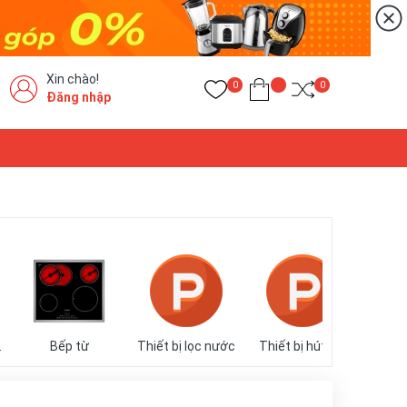
Xin chào!
0
0
Đăng nhập
ng khí
Bếp từ
Thiết bị lọc nước
Thiết bị hút bụi
Bộ nồi