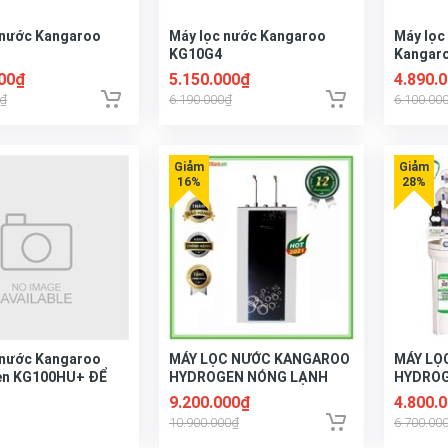
 nước Kangaroo
Máy lọc nước Kangaroo
Máy lọc
KG10G4
Kangar
000₫
5.150.000₫
4.890.
0₫
6.190.000₫
6.100.00
 nước Kangaroo
MÁY LỌC NƯỚC KANGAROO
MÁY LỌ
en KG100HU+ ĐỂ
HYDROGEN NÓNG LẠNH
HYDROG
KG10A5
tủ
9.200.000₫
4.800.
10.900.000₫
6.700.00