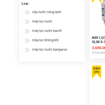
Từ 10 đến 20 triệu
Loại
Từ 20 đến 40 triệu
cây nước nóng lạnh
Từ 40 đến 50 triệu
máy lọc nước
Trên 50 triệu
máy lọc nước karofi
MÁY LỌ
máy lọc không khí
SLIM S-
3.690.
máy lọc nước kangaroo
4.790.00