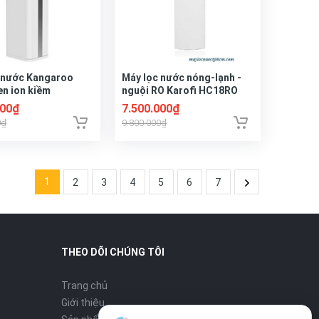
 nước Kangaroo
Máy lọc nước nóng-lạnh -
n ion kiềm
nguội RO Karofi HC18RO
S1
000₫
7.500.000₫
0₫
9.800.000₫
1
2
3
4
5
6
7
THEO DÕI CHÚNG TÔI
Trang chủ
Giới thiệu