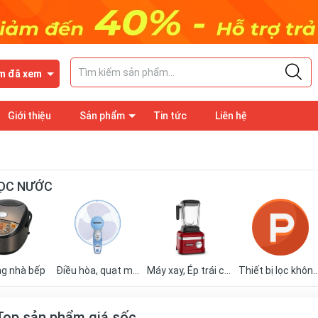
m đã xem
Giới thiệu
Sản phẩm
Tin tức
Liên hệ
ỌC NƯỚC
ng nhà bếp
Điều hòa, quạt mát
Máy xay, Ép trái cây
Thiết bị lọc khô
op sản phẩm giá sốc