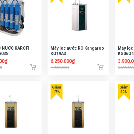
C NƯỚC KAROFI
Máy lọc nước RO Kangaroo
Máy lọc
S038
KG19A3
KG06G4
000₫
6.250.000₫
3.900.
0₫
7.990.000₫
5.890.00