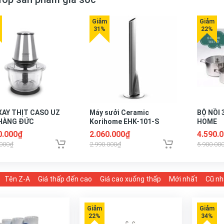
XAY THỊT CASO UZ
Máy sưởi Ceramic
BỘ NỒI 
 HÀNG ĐỨC
Korihome EHK-101-S
HOME
0.000₫
2.060.000₫
4.590.
.000₫
2.990.000₫
5.900.00
Tên Z-A
Giá thấp đến cao
Giá cao xuống thấp
Mới nhất
Cũ nh