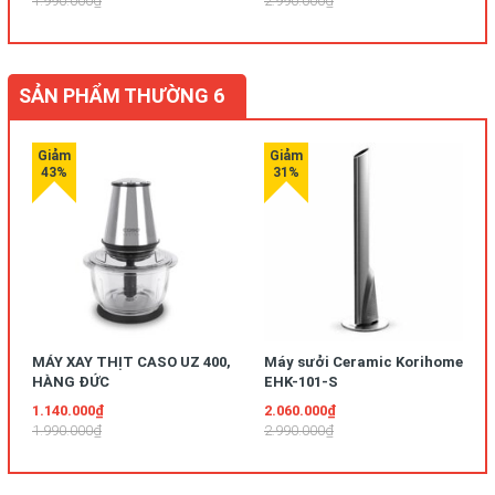
1.990.000₫
2.990.000₫
SẢN PHẨM THƯỜNG 6
MÁY XAY THỊT CASO UZ 400,
Máy sưởi Ceramic Korihome
HÀNG ĐỨC
EHK-101-S
1.140.000₫
2.060.000₫
1.990.000₫
2.990.000₫