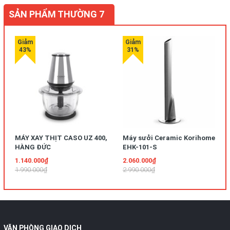
SẢN PHẨM THƯỜNG 7
MÁY XAY THỊT CASO UZ 400,
Máy sưởi Ceramic Korihome
HÀNG ĐỨC
EHK-101-S
1.140.000₫
2.060.000₫
1.990.000₫
2.990.000₫
VĂN PHÒNG GIAO DỊCH