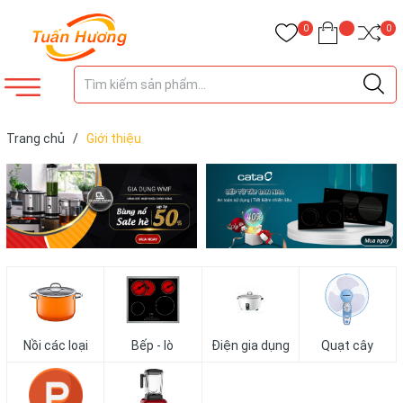
0
0
Trang chủ
/
Giới thiệu
Nồi các loại
Bếp - lò
Điện gia dụng
Quạt cây