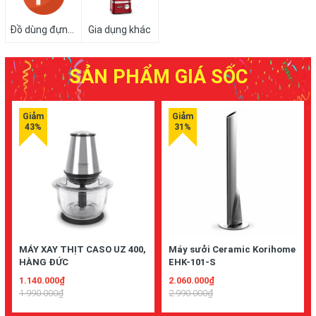
Đồ dùng đựng thực phẩm
Gia dụng khác
SẢN PHẨM GIÁ SỐC
MÁY XAY THỊT CASO UZ 400,
Máy sưởi Ceramic Korihome
HÀNG ĐỨC
EHK-101-S
1.140.000₫
2.060.000₫
1.990.000₫
2.990.000₫