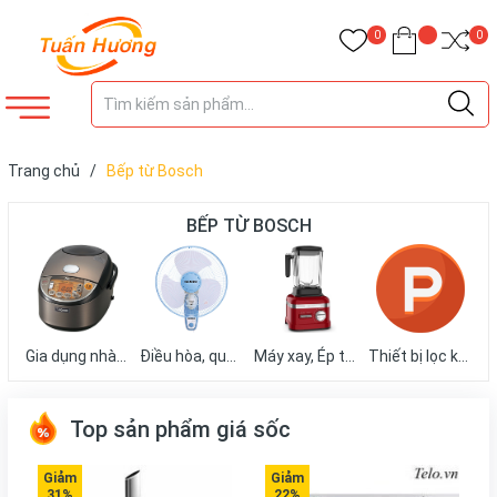
0
0
Trang chủ
/
Bếp từ Bosch
BẾP TỪ BOSCH
Gia dụng nhà bếp
Điều hòa, quạt mát
Máy xay, Ép trái cây
Thiết bị lọc không khí
Top sản phẩm giá sốc