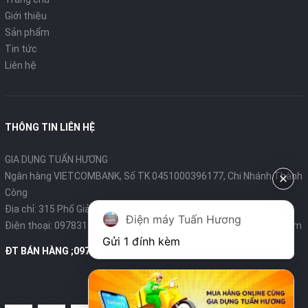
Giới thiệu
Sản phẩm
Tin tức
Liên hệ
THÔNG TIN LIÊN HỆ
GIA DỤNG TUẤN HƯƠNG
Ngân hàng VIETCOMBANK, Số TK 0451000396177, Chi Nhánh Thành
Công
Địa chỉ: 315 Phố Giảng Võ - Ba Đình - Hà Nội
Điện máy Tuấn Hương
Điện thoại:
0978319375
- Email:
diengiadungtuanhuong@gmail.com
Gửi 1 đính kèm
ĐT BÁN HÀNG ;0978319375