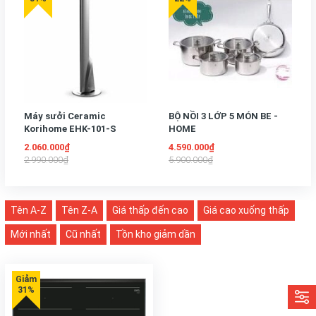
Máy sưởi Ceramic
BỘ NỒI 3 LỚP 5 MÓN BE -
Korihome EHK-101-S
HOME
2.060.000₫
4.590.000₫
2.990.000₫
5.900.000₫
Tên A-Z
Tên Z-A
Giá thấp đến cao
Giá cao xuống thấp
Mới nhất
Cũ nhất
Tồn kho giảm dần