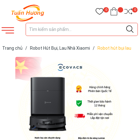
0
0
Trang chủ
/
Robot Hút Bụi, Lau Nhà Xiaomi
/
Robot hút bụi lau
nhà Ecovacs T80 Omni – Bản Quốc Tế