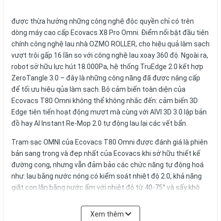
được thừa hưởng những công nghệ độc quyền chỉ có trên
dòng máy cao cấp
Ecovacs X8 Pro Omni.
Điểm nổi bật đầu tiên
chính công nghệ lau nhà OZMO ROLLER, cho hiệu quả làm sạch
vượt trội gấp 16 lần so với công nghệ lau xoay 360 độ. Ngoài ra,
robot sở hữu lực hút 18.000Pa, hệ thống TruEdge 2.0 kết hợp
ZeroTangle 3.0 – đây là những công năng đã được nâng cấp
để tối ưu hiệu qủa làm sạch. Bộ cảm biến toàn diện của
Ecovacs T80 Omni không thể không nhắc đến: cảm biến 3D
Edge tiên tiến hoạt động mượt mà cùng với AIVI 3D 3.0 lập bản
đồ hay AI Instant Re-Mop 2.0 tự động lau lại các vết bẩn.
Trạm sạc OMNI của Ecovacs T80 Omni được đánh giá là phiên
bản sang trọng và đẹp nhất của Ecovacs khi sở hữu thiết kế
đường cong, nhưng vẫn đảm bảo các chức năng tự động hoá
như: lau bằng nước nóng có kiểm soát nhiệt độ 2.0, khả năng
giặt con lăn bằng nước ấm với nhiệt độ từ 40-75° và sấy khô
bằng khí nóng 45°C. Điểm cuối cùng chính là công nghệ hiển thị
bản đồ Hybrid 2D/3D giúp việc theo dõi quá trình làm sạch của
Xem thêm