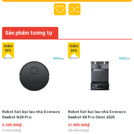
Tên sản
Robot hút bụi lau nhà Ecovacs Deebot
phẩm
T80 Omni
Model
T80 Omni
Sản phẩm tương tự
Màu sắc
Trắng/Đen
Trò chuyện
Tương tác
Có
video
Công nghệ
điều hướng,
AIVI 3D 3.0
tránh vật
cản
Robot hút bụi lau nhà Ecovacs
Robot hút bụi lau nhà Ecovacs
Deebot N20 Pro
Deebot X8 Pro Omni 2025
Lập kế
6.390.000₫
21.890.000₫
hoạch
9.900.000₫
28.900.000₫
Điều hướng