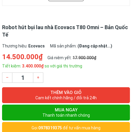
“em sen” dễ dàng hơn.
Robot hút bụi lau nhà Ecovacs T80 Omni – Bản Quốc
Tế
Thương hiệu:
Ecovacs
Mã sản phẩm:
(Đang cập nhật...)
14.500.000₫
Giá niêm yết:
17.900.000₫
Tiết kiệm:
3.400.000₫
so với giá thị trường
–
+
THÊM VÀO GIỎ
Cam kết chính hãng / đổi trả 24h
Thông số kĩ thuật của
MUA NGAY
Thanh toán nhanh chóng
Ecovacs T80 Omni
Gọi
0978319375
để tư vấn mua hàng