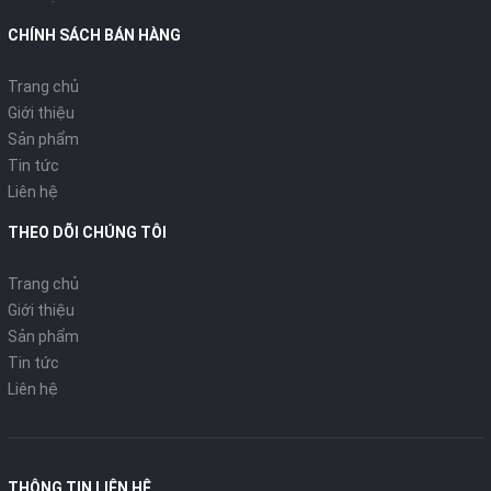
Chỉ hút bụi, Hút và lau
nhà đồng thời, Hút bụi
CHÍNH SÁCH BÁN HÀNG
Chế độ lau
trước lau nhà sau, Làm
sạch điểm
Trang chủ
Giới thiệu
Sản phẩm
Chổi chính
Chổi chính nổi
Tin tức
Liên hệ
Chống rối
ZeroTangle 3.0
THEO DÕI CHÚNG TÔI
Chức năng
Làm sạch
DEEBOT
TruEdge 2.0
Trang chủ
cạnh
Giới thiệu
Sản phẩm
Khả năng
Tin tức
vượt vật
20mm
Liên hệ
cản
Tự động
nâng con
THÔNG TIN LIÊN HỆ