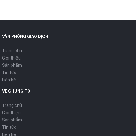
đường đi
Có
theo thời
gian thực
Công nghệ
VĂN PHÒNG GIAO DỊCH
hiển thị bản
Hybrid 2D/3D
đồ
Trang chủ
Giới thiệu
Lực hút tối
18.000Pa
Sản phẩm
đa
Tin tức
Liên hệ
Áp lực tác
VỀ CHÚNG TÔI
động lên
3.700Pa
sàn nhà
Trang chủ
Giới thiệu
Công nghệ
OZMO ROLLER
Sản phẩm
lau nhà
Tin tức
Liên hệ