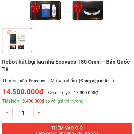
Robot hút bụi lau nhà Ecovacs T80 Omni – Bản Quốc
Tế
Thương hiệu:
Ecovacs
Mã sản phẩm:
(Đang cập nhật...)
14.500.000₫
Giá niêm yết:
17.900.000₫
Tiết kiệm:
3.400.000₫
so với giá thị trường
–
+
THÊM VÀO GIỎ
Cam kết chính hãng / đổi trả 24h