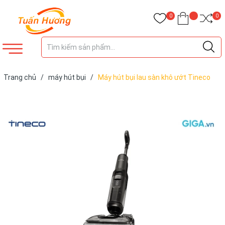
0
0
Trang chủ
/
máy hút bụi
/
Máy hút bụi lau sàn khô ướt Tineco
Floor One Switch S7 Stretch