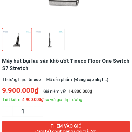
Máy hút bụi lau sàn khô ướt Tineco Floor One Switch
S7 Stretch
Thương hiệu:
tineco
Mã sản phẩm:
(Đang cập nhật...)
9.900.000₫
Giá niêm yết:
14.800.000₫
Tiết kiệm:
4.900.000₫
so với giá thị trường
–
+
THÊM VÀO GIỎ
Cam kết chính hãng / đổi trả 24h