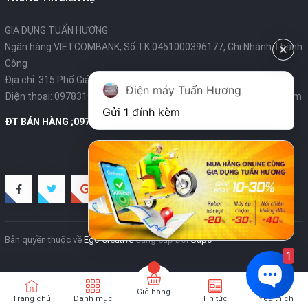
GIA DỤNG TUẤN HƯƠNG
Ngân hàng VIETCOMBANK, Số TK 0451000396177, Chi Nhánh Thành
Công
Địa chỉ: 315 Phố Giảng Võ - Ba Đình - Hà Nội
Điện máy Tuấn Hương
Điện thoại:
0978319375
- Email:
diengiadungtuanhuong@gmail.com
Gửi 1 đính kèm
ĐT BÁN HÀNG ;0978319375
Bản quyền thuộc về
Ego Creative
Cung cấp bởi
Sapo
1
Giỏ hàng
Trang chủ
Danh mục
Tin tức
Yêu thích