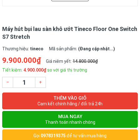
Máy hút bụi lau sàn khô ướt Tineco Floor One Switch
S7 Stretch
Thương hiệu:
tineco
Mã sản phẩm:
(Đang cập nhật...)
9.900.000₫
Giá niêm yết:
14.800.000₫
Tiết kiệm:
4.900.000₫
so với giá thị trường
–
+
THÊM VÀO GIỎ
Cam kết chính hãng / đổi trả 24h
MUA NGAY
Thanh toán nhanh chóng
Gọi
0978319375
để tư vấn mua hàng