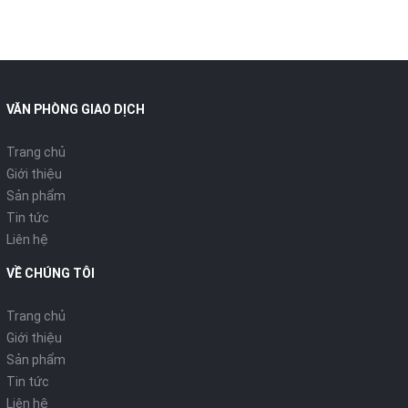
VĂN PHÒNG GIAO DỊCH
Trang chủ
Giới thiệu
Sản phẩm
Tin tức
Liên hệ
Máy hút bụi lau sàn Tineco
VỀ CHÚNG TÔI
Floor One Switch S7
Trang chủ
Giới thiệu
Stretch đa năng 5 trong 1,
Sản phẩm
Tin tức
động cơ SwitchPro dễ dàng
Liên hệ