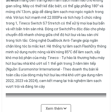
Stretch
mang đến trải nghiệm làm sạch hoàn hảo cho không
gian sống. Máy có thiết kế đặc biệt, có thể gập phẳng 180° và
mỏng chỉ 13cm, giúp dễ dàng làm sạch mọi ngóc ngách trong
nhà. Với lực hút mạnh mẽ 22.000Pa và tích hợp 5 chức năng
trong 1, Tineco Switch S7 Stretch có thể xử lý mọi loại bụi bẩn
và vết bẩn trên sàn nhà. Động cơ SwitchPro độc đáo cho phép
chuyển đổi nhanh chóng giữa chế độ hút bụi và lau sàn chỉ
trong tích tắc. Công nghệ DuaBlock Anti-Tangle giúp ngăn
chặn lông tóc bị mắc kẹt. Hệ thống tự làm sạch FlashDry thông
minh sử dụng nước nóng và khí nóng 85°C để làm sạch, sấy
khô mọi bộ phận của máy. Tineco - Tự hào là thương hiệu máy
hút bụi lau nhà khô ướt số 1 thế giới trong 3 năm liên tiếp
(Nguồn: Euromonitor International - Theo doanh thu bán lẻ
toàn cầu của dòng máy hút bụi lau nhà khô ướt gia dụng năm
2022, 2023 và 2024), cam kết mang lại trải nghiệm làm sạch
vượt trội và đáng tin cậy.
Xem thêm