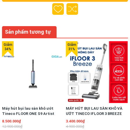
Sản phẩm tương tự
Máy hút bụi lau sàn khô ướt
MÁY HÚT BỤI LAU SÀN KHÔ VÀ
Tineco FLOOR ONE S9 Artist
ƯỚT TINECO IFLOOR 3 BREEZE
Prime
COMPLETE – BẢN QUỐC TẾ
8.500.000₫
3.400.000₫
12.900.000₫
4.900.000₫