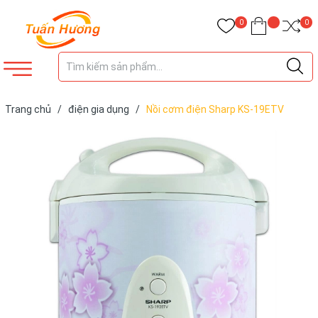
0
0
Trang chủ
/
điện gia dụng
/
Nồi cơm điện Sharp KS-19ETV