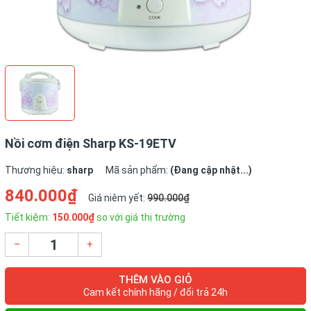
Nồi cơm điện Sharp KS-19ETV
Thương hiệu:
sharp
Mã sản phẩm:
(Đang cập nhật...)
840.000₫
Giá niêm yết:
990.000₫
Tiết kiệm:
150.000₫
so với giá thị trường
–
+
THÊM VÀO GIỎ
Cam kết chính hãng / đổi trả 24h