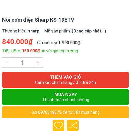
Trọng lượng
3kg
Nồi cơm điện Sharp KS-19ETV
Thương hiệu:
sharp
Mã sản phẩm:
(Đang cập nhật...)
840.000₫
Giá niêm yết:
990.000₫
Tiết kiệm:
150.000₫
so với giá thị trường
–
+
THÊM VÀO GIỎ
Cam kết chính hãng / đổi trả 24h
MUA NGAY
Thanh toán nhanh chóng
Gọi
0978319375
để tư vấn mua hàng