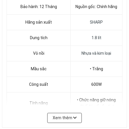
Bảo hành: 12 Tháng
Nguồn gốc: Chính hãng
Hãng sản xuất
SHARP
Dung tích
1.8 lít
Vỏ nồi
Nhựa và kim loại
Mầu sắc
• Trắng
Công suất
600W
• Chức năng giữ nóng
Tính năng
• Chế độ nấu ổn định
Xem thêm
Điện áp
220V~230V