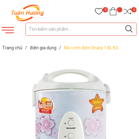
0
0
Trang chủ
/
điện gia dụng
/
Nồi cơm điện Sharp 1.8L KS-
N192ETV