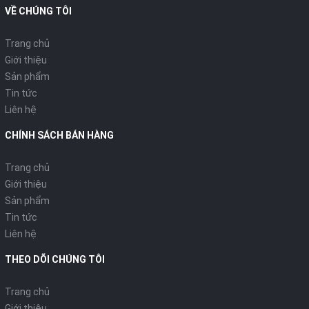
kiệm thời gian cũng như giúp cơm chín đều hơn.
VỀ CHÚNG TÔI
Thời gian giữ ấm tối đa 5 tiếng.
Trang chủ
Thông số kỹ thuật
Giới thiệu
Sản phẩm
Dung tích (L): 1,8
Tin tức
Lòng nồi: Hợp kim nhôm
Liên hệ
Trọng lượng (Kg): 3,0kg
Công suất: 700W
CHÍNH SÁCH BÁN HÀNG
Mô tả tính năng
Trang chủ
Thiết kế sang trọng, hiện đại, hoa văn tinh tế
Giới thiệu
Sản phẩm
Nồi cơm điện nắp gài Sharp KS-N192ETV "SP" có kiểu dáng
Tin tức
gọn, nhẹ với các chi tiết được thiết kế khéo léo. Thân nồi in hoa
Liên hệ
văn sakura màu hồng giúp cho chiếc nồi trông đẹp mắt hơn.
Sản phẩm không chỉ mang đến cho gia đình bạn những bữa
THEO DÕI CHÚNG TÔI
cơm ngon mà còn góp phần tô điểm cho không gian bếp thêm
sinh động.
Trang chủ
Giới thiệu