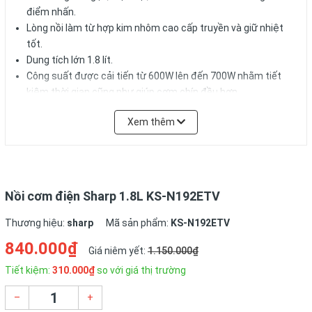
điểm nhấn.
Lòng nồi làm từ hợp kim nhôm cao cấp truyền và giữ nhiệt
tốt.
Dung tích lớn 1.8 lít.
Công suất được cải tiến từ 600W lên đến 700W nhằm tiết
kiệm thời gian cũng như giúp cơm chín đều hơn.
Thời gian giữ ấm tối đa 5 tiếng.
Xem thêm
Thông số kỹ thuật
Dung tích (L): 1,8
Lòng nồi: Hợp kim nhôm
Trọng lượng (Kg): 3,0kg
Nồi cơm điện Sharp 1.8L KS-N192ETV
Công suất: 700W
Thương hiệu:
sharp
Mã sản phẩm:
KS-N192ETV
Mô tả tính năng
840.000₫
Giá niêm yết:
1.150.000₫
Thiết kế sang trọng, hiện đại, hoa văn tinh tế
Tiết kiệm:
310.000₫
so với giá thị trường
Nồi cơm điện nắp gài Sharp KS-N192ETV "SP" có kiểu dáng
–
+
gọn, nhẹ với các chi tiết được thiết kế khéo léo. Thân nồi in hoa