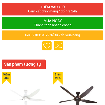
văn sakura màu hồng giúp cho chiếc nồi trông đẹp mắt hơn.
THÊM VÀO GIỎ
Sản phẩm không chỉ mang đến cho gia đình bạn những bữa
Cam kết chính hãng / đổi trả 24h
cơm ngon mà còn góp phần tô điểm cho không gian bếp thêm
sinh động.
MUA NGAY
Thanh toán nhanh chóng
Gọi
0978319375
để tư vấn mua hàng
Kiểu dáng nhỏ gọn, hiện đại, hoa văn sakura màu hồng làm
điểm nhấn.
Lòng nồi làm từ hợp kim nhôm cao cấp truyền và giữ nhiệt
tốt.
Dung tích lớn 1.8 lít.
Sản phẩm tương tự
Công suất được cải tiến từ 600W lên đến 700W nhằm tiết
kiệm thời gian cũng như giúp cơm chín đều hơn.
Thời gian giữ ấm tối đa 5 tiếng.
Thông số kỹ thuật
Dung tích (L): 1,8
Lòng nồi: Hợp kim nhôm
Trọng lượng (Kg): 3,0kg