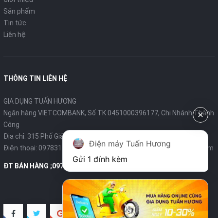
Sản phẩm
Kiểu dáng nhỏ gọn, hiện đại, hoa văn sakura màu hồng làm
Tin tức
điểm nhấn.
Liên hệ
Lòng nồi làm từ hợp kim nhôm cao cấp truyền và giữ nhiệt
tốt.
Dung tích lớn 1.8 lít.
Công suất được cải tiến từ 600W lên đến 700W nhằm tiết
THÔNG TIN LIÊN HỆ
kiệm thời gian cũng như giúp cơm chín đều hơn.
Thời gian giữ ấm tối đa 5 tiếng.
GIA DỤNG TUẤN HƯƠNG
Ngân hàng VIETCOMBANK, Số TK 0451000396177, Chi Nhánh Thành
Thông số kỹ thuật
Công
Dung tích (L): 1,8
Địa chỉ: 315 Phố Giảng Võ - Ba Đình - Hà Nội
Điện máy Tuấn Hương
Lòng nồi: Hợp kim nhôm
Điện thoại:
0978319375
- Email:
diengiadungtuanhuong@gmail.com
Gửi 1 đính kèm
Trọng lượng (Kg): 3,0kg
ĐT BÁN HÀNG ;0978319375
Công suất: 700W
Mô tả tính năng
Thiết kế sang trọng, hiện đại, hoa văn tinh tế