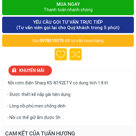
MUA NGAY
Thanh toán nhanh chóng
YÊU CẦU GỌI TƯ VẤN TRỰC TIẾP
(Tư vấn viên gọi lại cho Quý khách trong 5 phút)
Gọi
0978319375
để tư vấn mua hàng
KHUYẾN MÃI
Nồi cơm điện Sharp KS-N192ETV có dung tích 1.8 lít
- Được thiết kế nắp gài tiện dụng
- Lòng nồi phủ men chống dính
- Nồi có thể giữ ấm được 5h
CAM KẾT CỦA TUẤN HƯƠNG