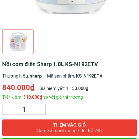
Nồi cơm điện Sharp 1.8L KS-N192ETV
Thương hiệu:
sharp
Mã sản phẩm:
KS-N192ETV
840.000₫
Giá niêm yết:
1.150.000₫
Tiết kiệm:
310.000₫
so với giá thị trường
–
+
THÊM VÀO GIỎ
Cam kết chính hãng / đổi trả 24h