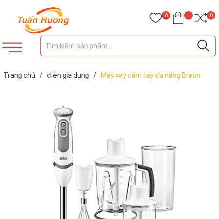
0
0
Trang chủ
/
điện gia dụng
/
Máy xay cầm tay đa năng Braun
MQ5045