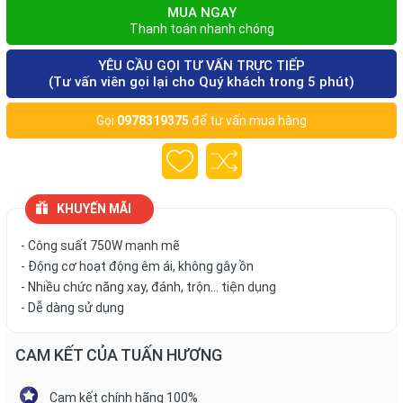
MUA NGAY
Thanh toán nhanh chóng
YÊU CẦU GỌI TƯ VẤN TRỰC TIẾP
(Tư vấn viên gọi lại cho Quý khách trong 5 phút)
Gọi
0978319375
để tư vấn mua hàng
KHUYẾN MÃI
- Công suất 750W mạnh mẽ
- Động cơ hoạt động êm ái, không gây ồn
- Nhiều chức năng xay, đánh, trộn… tiện dụng
- Dễ dàng sử dụng
CAM KẾT CỦA TUẤN HƯƠNG
Cam kết chính hãng 100%