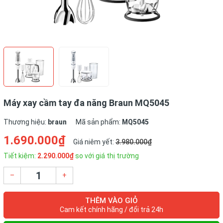
Máy xay cầm tay đa năng Braun MQ5045
Thương hiệu:
braun
Mã sản phẩm:
MQ5045
1.690.000₫
Giá niêm yết:
3.980.000₫
Tiết kiệm:
2.290.000₫
so với giá thị trường
–
+
THÊM VÀO GIỎ
Cam kết chính hãng / đổi trả 24h