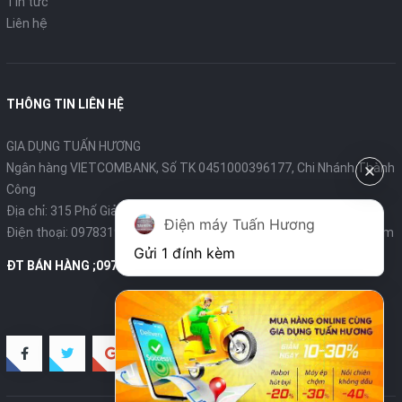
Tin tức
Liên hệ
THÔNG TIN LIÊN HỆ
GIA DỤNG TUẤN HƯƠNG
Ngân hàng VIETCOMBANK, Số TK 0451000396177, Chi Nhánh Thành
Công
Địa chỉ: 315 Phố Giảng Võ - Ba Đình - Hà Nội
Điện máy Tuấn Hương
Điện thoại:
0978319375
- Email:
diengiadungtuanhuong@gmail.com
Gửi 1 đính kèm
ĐT BÁN HÀNG ;0978319375