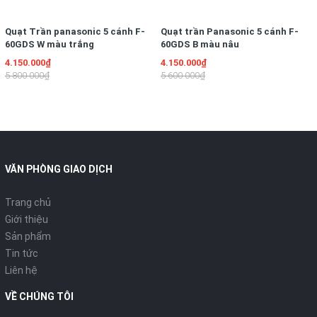
Với máy xay, bạn có thể sử dụng để nghiền thức ăn cho trẻ
nhỏ, cắt thái thực phẩm, xay nhuyễn, đánh trứng, kem, bột đều
Quạt Trần panasonic 5 cánh F-
Quạt trần Panasonic 5 cánh F-
60GDS W màu trắng
60GDS B màu nâu
tiện dụng.
4.150.000₫
4.150.000₫
Dễ dàng sử dụng
5.800.000₫
5.600.000₫
Máy có thân máy bằng thép không bám bẩn và các bộ phận
máy có thể tháo lắp giúp bạn dễ dàng chùi rửa sau khi sử dụng.
Được thiết kế với dạng cầm tay nên máy phù hợp với nhiều cỡ
tay khác nhau. Ở vị trí tay cầm, được thiết kế với chất liệu
mềm mại nhằm tạo cảm giác thoải mái cho người sử dụng.
VĂN PHÒNG GIAO DỊCH
Cối xay và ly đong với chất liệu nhựa trong suốt giúp bạn dễ
Trang chủ
dàng quan sát thực phẩm và kiểm soát được tốc độ xay cho
Giới thiệu
phù hợp với thực phẩm.
Sản phẩm
Tin tức
Liên hệ
VỀ CHÚNG TÔI