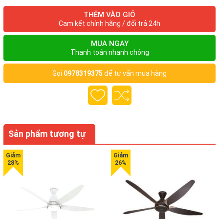
THÊM VÀO GIỎ
Với trọng lượng tương đương 3,4kg, giúp bạn dễ dàng di
Cam kết chính hãng / đổi trả 24h
chuyển và không tốn nhiều sức lực.
MUA NGAY
ĐA ĐẦU HÚT
Thanh toán nhanh chóng
Gọi
0978319375
để tư vấn mua hàng
Máy hút bụi Electrolux ZMO1540M
bao gồm đầu hút sàn, đầu
hút sofa và đầu hút khe giúp bạn linh hoạt hơn trong công việc
quét dọn.
CÔNG SUẤT 1600W
Sản phẩm tương tự
Hoạt động với công suất cao,
máy hút bụi Electrolux
ZMO1540M
cho hiệu quả hút mạnh và ổn định.
THÔNG SỐ KỸ THUẬT
Thông tin chung
Model:
ZMO1540M