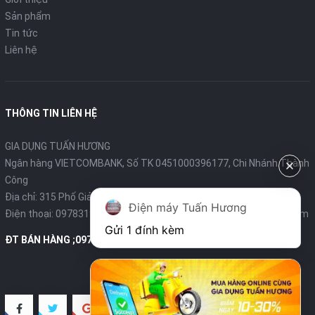
Sản phẩm
Tin tức
Liên hệ
THÔNG TIN LIÊN HỆ
GIA DỤNG TUẤN HƯƠNG
Ngân hàng VIETCOMBANK, Số TK 0451000396177, Chi Nhánh Thành
Công
Địa chỉ: 315 Phố Giảng Võ - Ba Đình - Hà Nội
Điện máy Tuấn Hương
Điện thoại:
0978319375
- Email:
diengiadungtuanhuong@gmail.com
Gửi 1 đính kèm
ĐT BÁN HÀNG ;0978319375