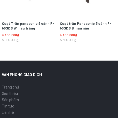
Màu sắc:
Hồng
Nhà sản xuất:
Electrolux
Quạt Trần panasonic 5 cánh F-
Quạt trần Panasonic 5 cánh F-
60GDS W màu trắng
60GDS B màu nâu
4.150.000₫
4.150.000₫
Xuất xứ:
Trung Quốc
5.800.000₫
5.600.000₫
Thời gian bảo hành:
12 tháng
Tính năng máy hút bụi
Kiểu máy hút bụi:
Cầm tay
VĂN PHÒNG GIAO DỊCH
Công suất:
1600 W
Trang chủ
Giới thiệu
Công suất hút:
Đang cập nhật
Sản phẩm
Độ ồn:
Đang cập nhật
Tin tức
Liên hệ