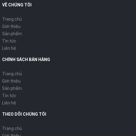
Dung tích chứa bụi:
Đang cập nhật
VỀ CHÚNG TÔI
Túi chứa bụi:
Có
Trang chủ
Giới thiệu
Bộ lọc:
HEPA
Sản phẩm
Tin tức
Hộc chứa phụ kiện:
Đang cập nhật
Liên hệ
Chiều dài dây điện:
5.25 m
CHÍNH SÁCH BÁN HÀNG
Dây điện tự cuốn:
Đang cập nhật
Trang chủ
Giới thiệu
Chức năng khác:
Không
Sản phẩm
Tin tức
Kích thước & Khối lượng
Liên hệ
Kích thước thùng:
430x300x260 mm
THEO DÕI CHÚNG TÔI
Khối lượng thùng (kg):
4.4 kg
Trang chủ
Giới thiệu