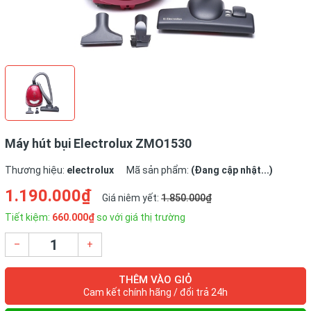
Máy hút bụi Electrolux ZMO1530
Thương hiệu:
electrolux
Mã sản phẩm:
(Đang cập nhật...)
1.190.000₫
Giá niêm yết:
1.850.000₫
Tiết kiệm:
660.000₫
so với giá thị trường
–
+
THÊM VÀO GIỎ
Cam kết chính hãng / đổi trả 24h