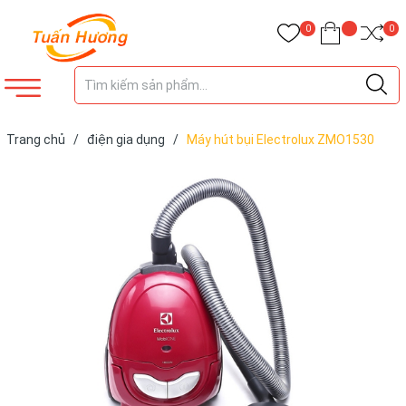
0
0
Trang chủ
/
điện gia dụng
/
Máy hút bụi Electrolux ZMO1530