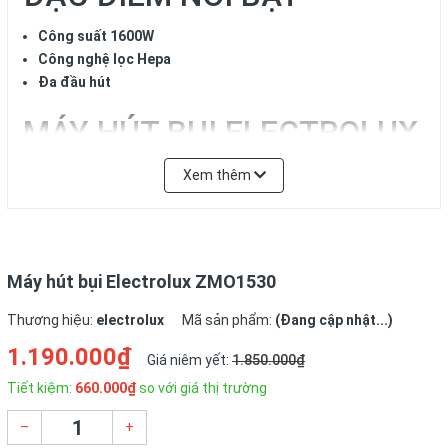
Công suất 1600W
Công nghệ lọc Hepa
Đa đầu hút
MÁY HÚT BỤI ELECTROLUX
ZMO1540M- CHI TIẾT TÍNH
Xem thêm
NĂNG
CÔNG NGHỆ HEPA
Máy hút bụi Electrolux ZMO1530
Thương hiệu:
electrolux
Mã sản phẩm:
(Đang cập nhật...)
Lọc sạch đến 99.97% bụi bẩn trong không khí một cách dễ
1.190.000₫
Giá niêm yết:
1.850.000₫
dàng với công nghệ Hepa.
Tiết kiệm:
660.000₫
so với giá thị trường
THIẾT KẾ GỌN NHẸ
–
+