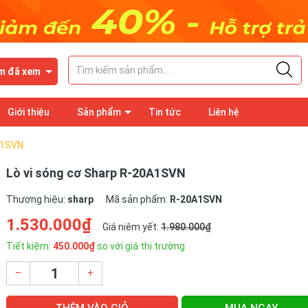
m đã xem
Giới thiệu
Sản phẩm
Tin tức
Liên hệ
A1SVN
Lò vi sóng cơ Sharp R-20A1SVN
Thương hiệu:
sharp
Mã sản phẩm:
R-20A1SVN
1.530.000₫
Giá niêm yết:
1.980.000₫
Tiết kiệm:
450.000₫
so với giá thị trường
–
+