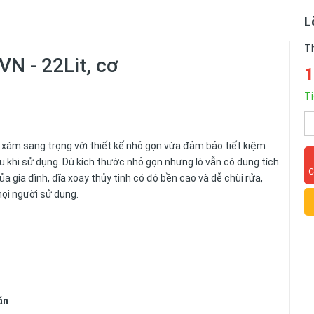
L
T
N - 22Lit, cơ
1
Ti
xám sang trọng với thiết kế nhỏ gọn vừa đảm bảo tiết kiệm
au khi sử dụng. Dù kích thước nhỏ gọn nhưng lò vẫn có dung tích
C
 gia đình, đĩa xoay thủy tinh có độ bền cao và dễ chùi rửa,
mọi người sử dụng.
ăn