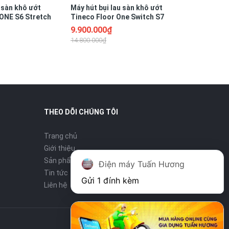
 sàn khô ướt
Máy hút bụi lau sàn khô ướt
ONE S6 Stretch
Tineco Floor One Switch S7
Stretch
9.900.000₫
14.800.000₫
THEO DÕI CHÚNG TÔI
Trang chủ
Giới thiệu
Sản phẩm
Điện máy Tuấn Hương
Tin tức
Gửi 1 đính kèm
Liên hệ