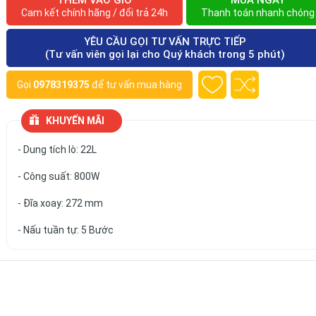
THÊM VÀO GIỎ
MUA NGAY
Cam kết chính hãng / đổi trả 24h
Thanh toán nhanh chóng
YÊU CẦU GỌI TƯ VẤN TRỰC TIẾP
(Tư vấn viên gọi lại cho Quý khách trong 5 phút)
Gọi
0978319375
để tư vấn mua hàng
KHUYẾN MÃI
- Dung tích lò: 22L
- Công suất: 800W
- Đĩa xoay: 272 mm
- Nấu tuần tự: 5 Bước