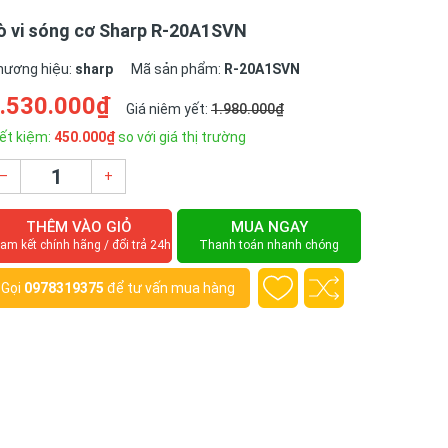
ò vi sóng cơ Sharp R-20A1SVN
hương hiệu:
sharp
Mã sản phẩm:
R-20A1SVN
.530.000₫
Giá niêm yết:
1.980.000₫
ết kiệm:
450.000₫
so với giá thị trường
–
+
THÊM VÀO GIỎ
MUA NGAY
am kết chính hãng / đổi trả 24h
Thanh toán nhanh chóng
Gọi
0978319375
để tư vấn mua hàng