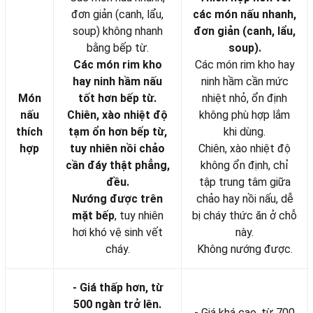
đơn giản (canh, lẩu,
các món nấu nhanh,
soup) không nhanh
đơn giản (canh, lẩu,
bằng bếp từ.
soup).
Các món rim kho
Các món rim kho hay
hay ninh hầm nấu
ninh hầm cần mức
Món
tốt hơn bếp từ.
nhiệt nhỏ, ổn định
nấu
Chiên, xào nhiệt độ
không phù hợp lắm
thích
tạm ổn hơn bếp từ,
khi dùng.
hợp
tuy nhiên nồi chảo
Chiên, xào nhiệt độ
cần đáy thật phẳng,
không ổn định, chỉ
đều.
tập trung tâm giữa
Nướng được trên
chảo hay nồi nấu, dễ
mặt bếp
, tuy nhiên
bị cháy thức ăn ở chỗ
hơi khó vệ sinh vết
này.
cháy.
Không nướng được.
- Giá thấp hơn, từ
500 ngàn trở lên.
- Giá khá cao, từ 700