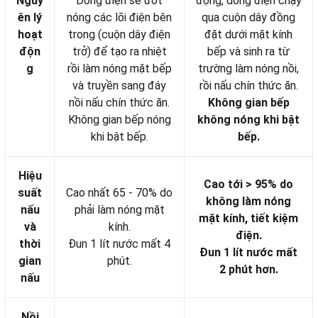
Nguy
Dòng điện sẽ đốt
động, dòng điện chạy
ên lý
nóng các lõi điện bên
qua cuộn dây đồng
hoạt
trong (cuộn dây điện
đặt dưới mặt kính
độn
trở) để tạo ra nhiệt
bếp và sinh ra từ
g
rồi làm nóng mặt bếp
trường làm nóng nồi,
và truyền sang đáy
rồi nấu chín thức ăn.
nồi nấu chín thức ăn.
Không gian bếp
Không gian bếp nóng
không nóng khi bật
khi bật bếp.
bếp.
Hiệu
Cao tới > 95% do
suất
Cao nhất 65 - 70% do
không làm nóng
nấu
phải làm nóng mặt
mặt kính, tiết kiệm
và
kính.
điện.
thời
Đun 1 lít nước mất 4
Đun 1 lít nước mất
gian
phút.
2 phút hơn.
nấu
Nồi