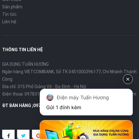
Sản phẩm
Tin tức
Liên hệ
THÔNG TIN LIÊN HỆ
GIA DỤNG TUẤN HƯƠNG
Ngân hàng VIETCOMBANK, Số TK 0451000396177, Chi Nhánh Thành
Công
Địa chỉ: 315 Phố Giảng Võ - Ba Đình - Hà Nội
Điện thoại:
0978319375
- Email:
diengiadungtuanhuong@gmail.com
Điện máy Tuấn Hương
ĐT BÁN HÀNG ;0978319375
Gửi 1 đính kèm