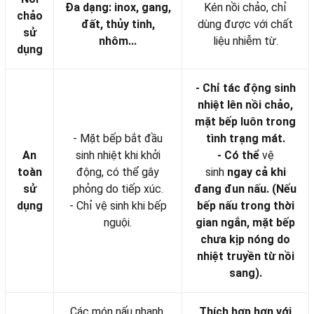
Đa dạng: inox, gang,
Kén nồi chảo, chỉ
chảo
đất, thủy tinh,
dùng được với chất
sử
nhôm...
liệu nhiễm từ.
dụng
- Chỉ tác động sinh
nhiệt lên nồi chảo,
mặt bếp luôn trong
- Mặt bếp bắt đầu
tình trạng mát.
An
sinh nhiệt khi khởi
- Có thể
vệ
toàn
động, có thể gây
sinh
ngay cả khi
sử
phỏng do tiếp xúc.
đang đun nấu. (Nếu
dụng
- Chỉ vệ sinh khi bếp
bếp nấu trong thời
nguội.
gian ngắn, mặt bếp
chưa kịp nóng do
nhiệt truyền từ nồi
sang).
Các món nấu nhanh,
Thích hợp hơn với