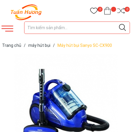
0
0
Trang chủ
/
máy hút bụi
/
Máy hút bụi Sanyo SC-CX900