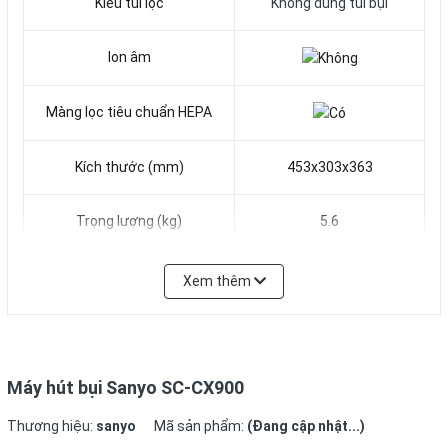
Kiểu túi lọc
Không dùng túi bụi
Ion âm
Màng lọc tiêu chuẩn HEPA
Kích thước (mm)
453x303x363
Trọng lượng (kg)
5.6
Máy hút bụi
Sanyo SC-CX900
hoạt động ở mức công suất lên
Xem thêm
đến 2000W với hút cực
mạnh, giúp hút sạch mọi bụi bẩn ở những vị trí khó tiếp cận
nhất. Sản phẩm được trang
bị bộ lọc Hepa 2 lớp giúp lọc sạch hiệu quả đến 99.97% bụi bẩn
Máy hút bụi Sanyo SC-CX900
trong không khí, góp phần
loại bỏ các tác nhân gây bệnh và dị ứng. Máy hút bụi
Sanyo SC-
Thương hiệu:
sanyo
Mã sản phẩm:
(Đang cập nhật...)
CX900
thiết kế khoang