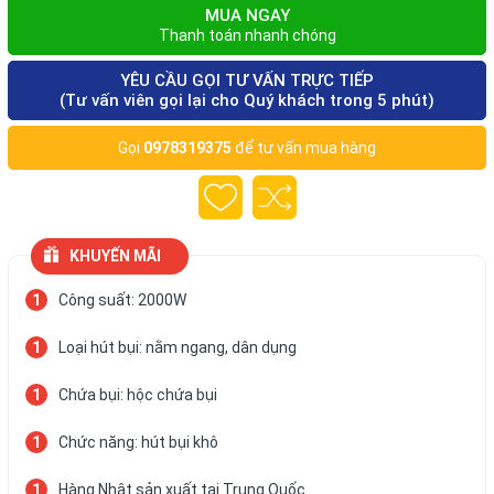
MUA NGAY
Thanh toán nhanh chóng
YÊU CẦU GỌI TƯ VẤN TRỰC TIẾP
(Tư vấn viên gọi lại cho Quý khách trong 5 phút)
Gọi
0978319375
để tư vấn mua hàng
KHUYẾN MÃI
Công suất: 2000W
Loại hút bụi: nằm ngang, dân dụng
Chứa bụi: hộc chứa bụi
Chức năng: hút bụi khô
Hàng Nhật sản xuất tại Trung Quốc