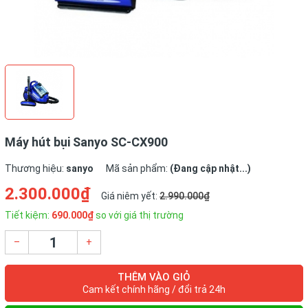
Máy hút bụi Sanyo SC-CX900
Thương hiệu:
sanyo
Mã sản phẩm:
(Đang cập nhật...)
2.300.000₫
Giá niêm yết:
2.990.000₫
Tiết kiệm:
690.000₫
so với giá thị trường
–
+
THÊM VÀO GIỎ
Cam kết chính hãng / đổi trả 24h