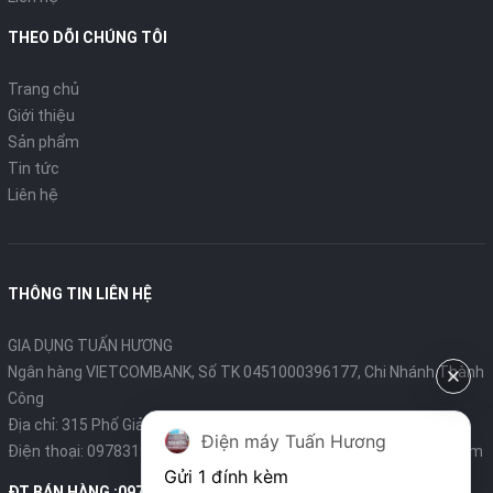
THEO DÕI CHÚNG TÔI
Trang chủ
Giới thiệu
Sản phẩm
Tin tức
Liên hệ
THÔNG TIN LIÊN HỆ
GIA DỤNG TUẤN HƯƠNG
Ngân hàng VIETCOMBANK, Số TK 0451000396177, Chi Nhánh Thành
Công
Địa chỉ: 315 Phố Giảng Võ - Ba Đình - Hà Nội
Điện máy Tuấn Hương
Điện thoại:
0978319375
- Email:
diengiadungtuanhuong@gmail.com
Gửi 1 đính kèm
ĐT BÁN HÀNG ;0978319375