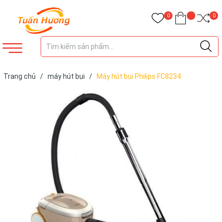
0
0
Trang chủ
/
máy hút bụi
/
Máy hút bụi Philips FC8234