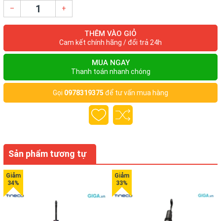
Tính năng sản phẩm:
–
+
- Bộ lọc không khí siêu sạch Hepa
THÊM VÀO GIỎ
Bộ lọc Không khí siêu sạch HEPA lọc những hạt bụi rất nhỏ
Cam kết chính hãng / đổi trả 24h
trong không khí. Điểu này đảm bảo hút được nhiều bụi hơn. Bộ
lọc không khí HEPA kết hợp đầu hút sàn 2 chế độ giúp máy hút
MUA NGAY
Thanh toán nhanh chóng
được nhiều bụi hơn, ngay cả những hạt bụi rất nhỏ trong không
khí.
Gọi
0978319375
để tư vấn mua hàng
Sản phẩm tương tự