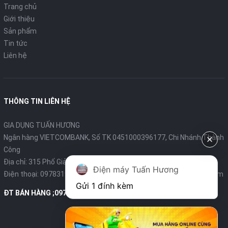
Trang chủ
- Tay cầm thuận tiện
Giới thiệu
Sản phẩm
Chiếc máy hút bụi này có một tay cầm ở phía trước và một ở
Tin tức
phía trên. Điều này giúp cho việc xách tay dễ dàng hơn trước,
Liên hệ
trong và sau khi sử dụng.
- Thiết kế nhỏ gọn
Kích thước nhỏ gọn của chiếc máy hút bụi này giúp di chuyển
THÔNG TIN LIÊN HỆ
dễ dàng trong khi sử dụng và dễ dàng bảo quản sau khi sử
dụng. Trọng lượng nhẹ của chiếc máy hút bụi này giúp xách tay
GIA DỤNG TUẤN HƯƠNG
dễ dàng.
Ngân hàng VIETCOMBANK, Số TK 0451000396177, Chi Nhánh Thành
Công
Địa chỉ: 315 Phố Giảng Võ - Ba Đình - Hà Nội
Điện máy Tuấn Hương
Điện thoại:
0978319375
- Email:
diengiadungtuanhuong@gmail.com
Gửi 1 đính kèm
ĐT BÁN HÀNG ;0978319375