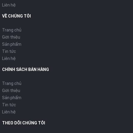
- Bánh xe cao su to
Liên hệ
Những chiếc bánh xe to đảm bảo di chuyển dễ dàng qua
VỀ CHÚNG TÔI
chướng ngại vật như ngưỡng cửa và vì chúng được làm từ cao
su mềm phía bên ngoài, sàn nhà sẽ không bị hư hại. Những
Trang chủ
chiếc bánh này đảm bảo di chuyển dễ dàng.
Giới thiệu
Sản phẩm
Tin tức
Liên hệ
CHÍNH SÁCH BÁN HÀNG
Trang chủ
Giới thiệu
Sản phẩm
Tin tức
Liên hệ
THEO DÕI CHÚNG TÔI
Bánh xe cao su to dễ di chuyển