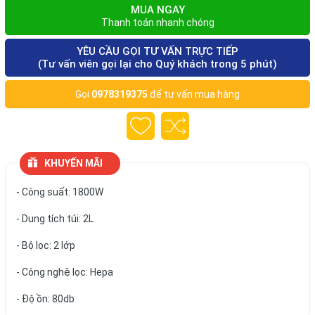
MUA NGAY
Thanh toán nhanh chóng
YÊU CẦU GỌI TƯ VẤN TRỰC TIẾP
(Tư vấn viên gọi lại cho Quý khách trong 5 phút)
Gọi
0978319375
để tư vấn mua hàng
KHUYẾN MÃI
- Công suất: 1800W
- Dung tích túi: 2L
- Bộ lọc: 2 lớp
- Công nghệ lọc: Hepa
- Độ ồn: 80db