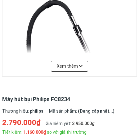
Xem thêm
Máy hút bụi Philips FC8234
Thương hiệu:
philips
Mã sản phẩm:
(Đang cập nhật...)
2.790.000₫
Giá niêm yết:
3.950.000₫
Máy hút bụi Philips FC-8234
Tiết kiệm:
1.160.000₫
so với giá thị trường