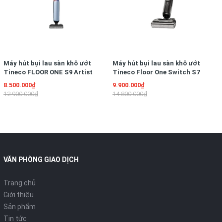
Máy hút bụi lau sàn khô ướt
Máy hút bụi lau sàn khô ướt
Tineco FLOOR ONE S9 Artist
Tineco Floor One Switch S7
Prime
Stretch
8.500.000₫
9.900.000₫
12.900.000₫
14.800.000₫
Bộ lọc không khí Hepa siêu sạch
- Công suất lớn
Máy có công suất đầu vào 1800W, công suất hút tối đa 300W
cho lực hút mạnh mang lại kết quả làm sạch hiệu quả.
VĂN PHÒNG GIAO DỊCH
- Dung tích túi đựng bụi lớn
Trang chủ
Máy hút bụi sử dụng túi đựng bụi bằng vải, dung tích 2.0L, giúp
Giới thiệu
bạn hút được nhiều bụi và hạn chế số lần vệ sinh túi.
Sản phẩm
Tin tức