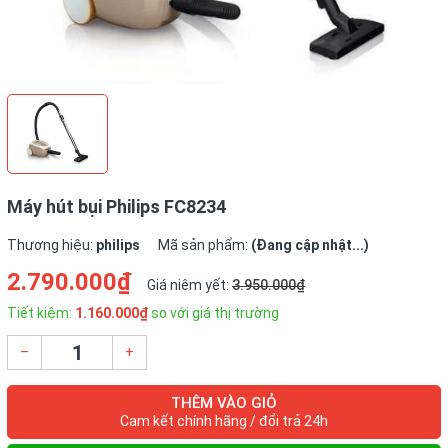
Máy hút bụi Philips FC8234
Thương hiệu:
philips
Mã sản phẩm:
(Đang cập nhật...)
2.790.000₫
Giá niêm yết:
3.950.000₫
Tiết kiệm:
1.160.000₫
so với giá thị trường
–
+
THÊM VÀO GIỎ
Cam kết chính hãng / đổi trả 24h