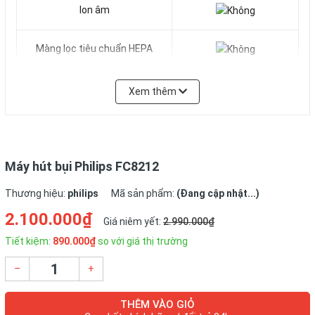
Ion âm
Màng lọc tiêu chuẩn HEPA
Xuất xứ
Trung Quốc
Xem thêm
Thông số kỹ thuật:
Máy hút bụi Philips FC8212
Hãng sản xuất PHILIPS
Thương hiệu:
philips
Mã sản phẩm:
(Đang cập nhật...)
Kiểu máy Gia đình
Kiểu túi lọc Túi tổng hợp bền chắc
2.100.000₫
Giá niêm yết:
2.990.000₫
Công suất 1400~1600W
Tiết kiệm:
890.000₫
so với giá thị trường
Tính năng Thiết kế nhỏ gọn, chắc chắn, dễ dàng di chuyển
3 đầu hút: sàn, rèm, khe
–
+
Dây tự cuốn gọn, sử dụng nút điều khiển
Dung tích túi bụi(Lít) : 2 lít
THÊM VÀO GIỎ
Điều chỉnh tốc độ trên tay cầm