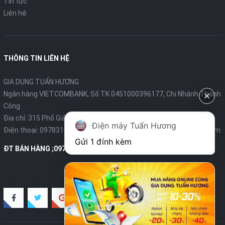
Tin tức
Liên hệ
THÔNG TIN LIÊN HỆ
GIA DỤNG TUẤN HƯƠNG
Ngân hàng VIETCOMBANK, Số TK 0451000396177, Chi Nhánh Thành
Công
Địa chỉ: 315 Phố Giảng Võ - Ba Đình - Hà Nội
Điện máy Tuấn Hương
Điện thoại:
0978319375
- Email:
diengiadungtuanhuong@gmail.com
Gửi 1 đính kèm
ĐT BÁN HÀNG ;0978319375