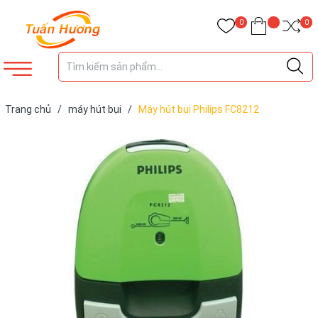
0
0
Trang chủ
/
máy hút bụi
/
Máy hút bụi Philips FC8212