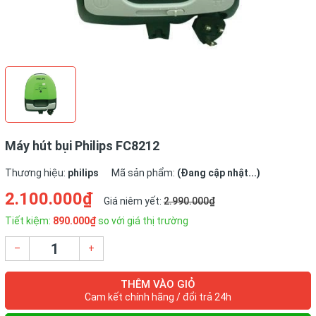
Máy hút bụi Philips FC8212
Thương hiệu:
philips
Mã sản phẩm:
(Đang cập nhật...)
2.100.000₫
Giá niêm yết:
2.990.000₫
Tiết kiệm:
890.000₫
so với giá thị trường
–
+
THÊM VÀO GIỎ
Cam kết chính hãng / đổi trả 24h