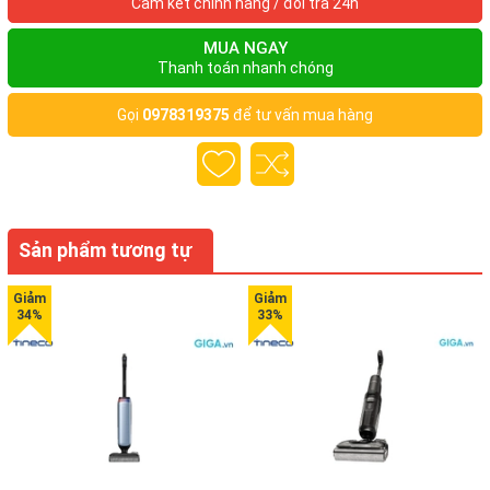
Cam kết chính hãng / đổi trả 24h
Xuất xứ Chính hãng
MUA NGAY
Bảo hành 1 năm
Thanh toán nhanh chóng
Gọi
0978319375
để tư vấn mua hàng
Sản phẩm tương tự