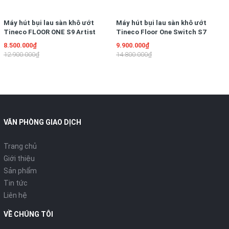
Máy hút bụi lau sàn khô ướt
Máy hút bụi lau sàn khô ướt
Tineco FLOOR ONE S9 Artist
Tineco Floor One Switch S7
Prime
Stretch
8.500.000₫
9.900.000₫
12.900.000₫
14.800.000₫
VĂN PHÒNG GIAO DỊCH
Trang chủ
Giới thiệu
Sản phẩm
Tin tức
Liên hệ
VỀ CHÚNG TÔI