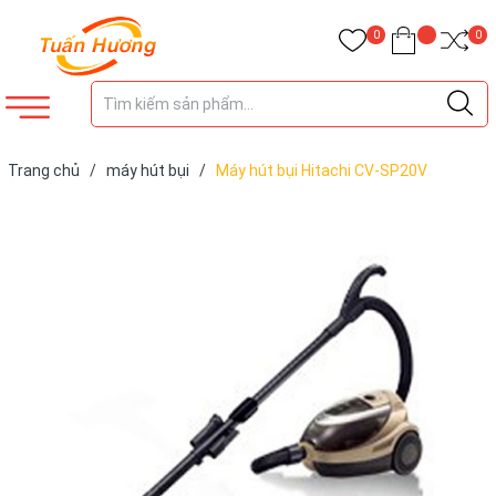
0
0
Trang chủ
/
máy hút bụi
/
Máy hút bụi Hitachi CV-SP20V