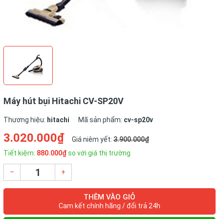
Máy hút bụi Hitachi CV-SP20V
Thương hiệu:
hitachi
Mã sản phẩm:
cv-sp20v
3.020.000₫
Giá niêm yết:
3.900.000₫
Tiết kiệm:
880.000₫
so với giá thị trường
–
+
THÊM VÀO GIỎ
Cam kết chính hãng / đổi trả 24h