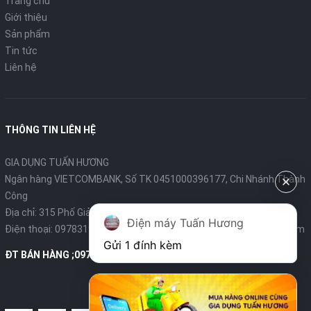
Trang chủ
Giới thiệu
Sản phẩm
Tin tức
Liên hệ
THÔNG TIN LIÊN HỆ
GIA DỤNG TUẤN HƯƠNG
Ngân hàng VIETCOMBANK, Số TK 0451000396177, Chi Nhánh Thành
Công
Địa chỉ: 315 Phố Giảng Võ - Ba Đình - Hà Nội
Điện máy Tuấn Hương
Điện thoại:
0978319375
- Email:
diengiadungtuanhuong@gmail.com
Gửi 1 đính kèm
ĐT BÁN HÀNG ;0978319375