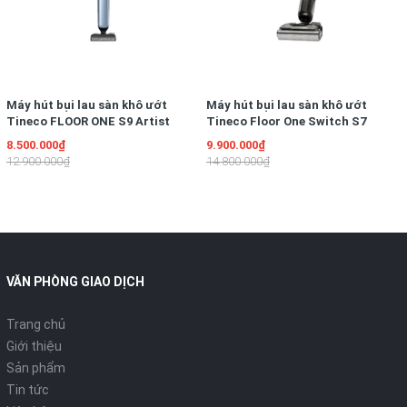
Máy hút bụi lau sàn khô ướt
Máy hút bụi lau sàn khô ướt
Tineco FLOOR ONE S9 Artist
Tineco Floor One Switch S7
Prime
Stretch
8.500.000₫
9.900.000₫
12.900.000₫
14.800.000₫
VĂN PHÒNG GIAO DỊCH
Trang chủ
Giới thiệu
Sản phẩm
Tin tức