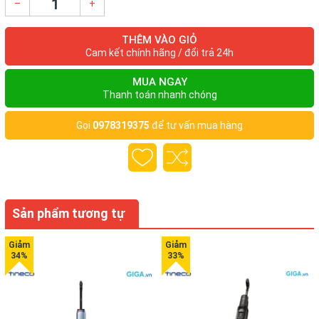
–
+
THÊM VÀO GIỎ
Cam kết chính hãng / đổi trả 24h
MUA NGAY
Thanh toán nhanh chóng
Gọi
0978319375
để tư vấn mua hàng
Sản phẩm tương tự