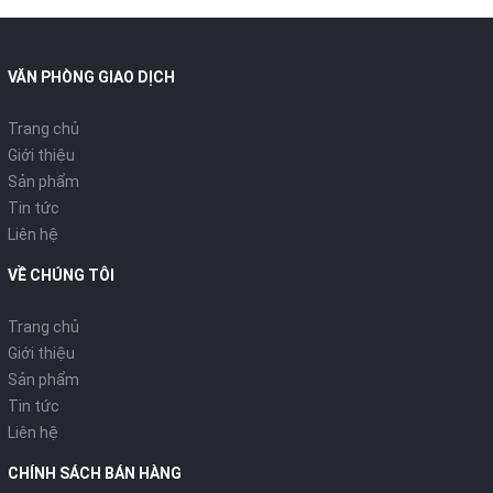
Bộ nồi bếp từ
Sunhouse
có kết cấu 5 đáy dày dặn chắc chắn
và cho khả năng truyền và giữ nhiệt tối ưu nhất. Giúp người
VĂN PHÒNG GIAO DỊCH
nội trợ tha hồ thể hiện tài năng nấu nướng của mình mà chỉ
trong thời gian rất ngắn.
Trang chủ
Nắp nồi được làm bằng thủy tinh chịu lực, chịu sốc nhiệt tốt,
Giới thiệu
đặc biệt nắp kính có độ trong suốt nên chị em nội trợ có thể
Sản phẩm
theo dõi được quá trình nấu nướng mà không cần phải mở
Tin tức
nắp nồi làm thất thoát nhiệt.
Liên hệ
Quai được làm bằng inox sử dụng đinh tán gắn chặt vào
thân sản phẩm. Quai to chắc chắn và có khả năng chống
VỀ CHÚNG TÔI
nóng tốt, an toàn cho người dùng khi sử dụng.
Sản phẩm được làm bằng chất liệu cao cấp ứng dụng công
Trang chủ
nghệ chế tạo đáy 5 lớp hiện đại bậc nhất thế giới
Giới thiệu
Đáy 5 lớp cho ưu điểm tuyệt vời chống cháy khét, truyền
Sản phẩm
nhiệt nhanh, tỏa nhiệt đều, giữ nhiệt lâu.
Tin tức
Nồi nấu bếp từ Sunhouse
có độ bền cao dày chắc chắn nên
Liên hệ
dùng an toàn với máy rửa bát và lò nướng.
Đáy được làm bằng inox nhiễm từ nên giúp cho sản phẩm
CHÍNH SÁCH BÁN HÀNG