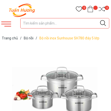
0
0
Trang chủ
/
Bộ nồi
/
Bộ nồi inox Sunhouse SH780 đáy 5 lớp