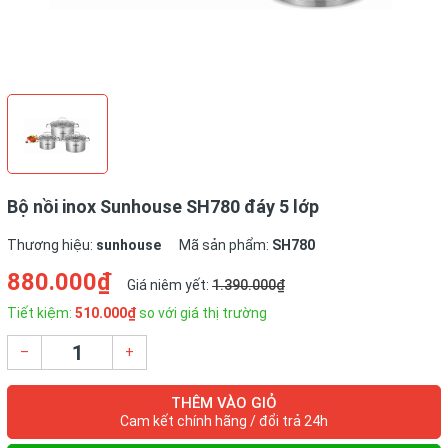
Bộ nồi inox Sunhouse SH780 đáy 5 lớp
Thương hiệu:
sunhouse
Mã sản phẩm:
SH780
880.000₫
Giá niêm yết:
1.390.000₫
Tiết kiệm:
510.000₫
so với giá thị trường
–
+
THÊM VÀO GIỎ
Cam kết chính hãng / đổi trả 24h