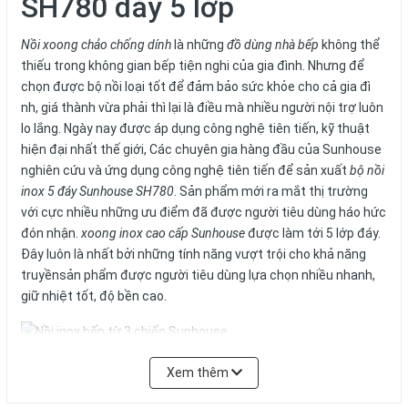
SH780 đáy 5 lớp
Nồi xoong
chảo chống dính
là những
đồ dùng nhà bếp
không thể
thiếu trong không gian bếp tiện nghi của gia đình. Nhưng để
chọn được
bộ nồi
loại tốt để đảm bảo sức khỏe cho cả gia đì
nh, giá thành vừa phải thì lại là điều mà nhiều người nội trợ luôn
lo lắng. Ngày nay được áp dụng công nghệ tiên tiến, kỹ thuật
hiện đại nhất thế giới, Các chuyên gia hàng đầu của Sunhouse
nghiên cứu và ứng dụng công nghệ tiên tiến để sản xuất
bộ nồi
inox
5 đáy Sunhouse SH780
. Sản phẩm mới ra mắt thị trường
với cực nhiều những ưu điểm đã được người tiêu dùng háo hức
đón nhận.
xoong inox cao cấp Sunhouse
được làm tới 5 lớp đáy.
Đây luôn là nhất bởi những tính năng vượt trội cho khả năng
truyềnsản phẩm được người tiêu dùng lựa chọn nhiều nhanh,
giữ nhiệt tốt, độ bền cao.
Nồi inox bếp từ 3 chiếc Sunhouse
Xem thêm