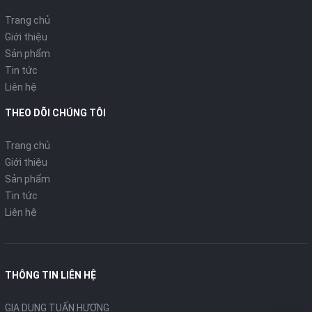
dùng đa năng trên mọi loại bếp kể cả bếp từ.
Thân sản phẩm thiết kế dạng thẳng được làm bằng inox
Trang chủ
không gỉ cao cấp
Giới thiệu
Sản phẩm
Với một
bộ nồi Sunhouse SH780
5 đáy sở hữu những ưu điểm
Tin tức
tuyệt vời là người nội trợ thông minh bạn không cần phải lo
Liên hệ
lắng hay tìm kiếm thêm nữa. Hãy để
Sunhouse SH780
cùng bạn
cuộc hành trình chăm sóc gia đình thân yêu nhé.
THEO DÕI CHÚNG TÔI
Tại sao bạn nên mua hàng tại Việt Mart?
Trang chủ
Chúng tôi có đội ngũ tư vấn chuyên nghiệp nhiều kinh nghiệm,
Giới thiệu
sẽ giúp quý khách lựa chọn được sản phẩm tốt nhất, phù hợp
Sản phẩm
nhất với nhu cầu sử dụng và không gian bếp của gia đình bạn.
Tin tức
Chỉ bán hàng chính hãng.
Liên hệ
Giao hàng miễn phí.
Giá luôn rẻ nhấ
THÔNG TIN LIÊN HỆ
GIA DỤNG TUẤN HƯƠNG