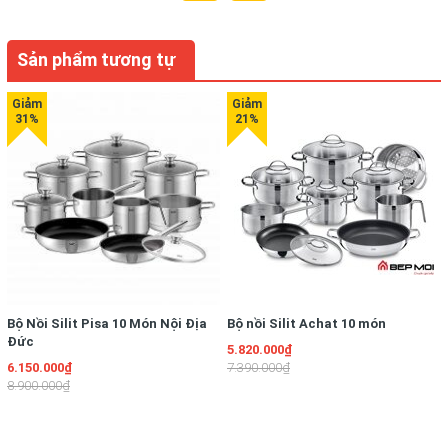
nằm ở giữa giúp cho nồi tăng thêm nhiều ưu điểm khả năng
truyền nhiệt với tốc độ cực nhanh và giữ nhiệt lâu, không
Sản phẩm tương tự
sảy ra hiện tượng cháy cục bộ.
Lớp thứ 4: lớp này gần với lớp đáy ngoài cùng được làm bằng
nhôm nguyên chất có ưu điểm truyền và tản nhiệt tốt. như
vậy trong cùng đáy nồi được làm tới 2 lớp nhôm nguyên chất
bao quanh và 1 lớp hợp kim nhôm nằm giữa giúp cho bộ nồi
đạt được hiệu năng nấu nướng cao nhất, rút ngắn thời gian
nấu ăn của người nội trợ và tiết kiệm năng lượng.
Lớp thứ 5: lớp này nằm ở ngoài cùng có nhiệm vụ tiếp xúc với
mặt bếp được làm bằng chất liệu thép không rỉ 18/0 hay còn
có tên quen thuộc là inox 430, theo tiêu chuẩn của học viện
gang thép Mỹ loại inox này có đặc tính dẫn từ và hấp thu
nhiệt tốt. Nên lớp này cũng vô cùng quan trọng giúp cho nồi
Bộ Nồi Silit Pisa 10 Món Nội Địa
Bộ nồi Silit Achat 10 món
nấu nướng nhanh và có thể sử dụng trên tất cả các loại bếp
Đức
5.820.000₫
kể cả bếp từ.
6.150.000₫
7.390.000₫
8.900.000₫
Tính năng của Bộ nồi bếp từ
Sunhouse SH780