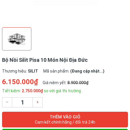
Bộ Nồi Silit Pisa 10 Món Nội Địa Đức
Thương hiệu:
SILIT
Mã sản phẩm:
(Đang cập nhật...)
6.150.000₫
Giá niêm yết:
8.900.000₫
Tiết kiệm:
2.750.000₫
so với giá thị trường
–
+
THÊM VÀO GIỎ
Cam kết chính hãng / đổi trả 24h