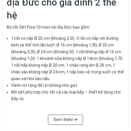
địa Đức cho gia đình 2 thế
hệ
Bộ nồi Silit Pisa 10 món nội địa Đức bao gồm:
1 nồi có nắp Ø 20 cm (khoảng 2,5l). 3 nồi có nắp với đường
kính và thể tích lần lượt: Ø 16 cm (khoảng 1,9l); Ø 20 cm
(khoảng 3,3l); Ø 24 cm (khoảng 5l). 1 nồi không nắp Ø 16 cm
(khoảng 1,5l). 1 khoánh sữa không nắp Ø 14cm (khoảng 1,7l).
1 nồi hấp không nắp Ø 20 cm. 1 chảo rang lớn Ø 28 cm, 1
chảo xào không nắp Ø 24 cm, 1 nắp bảo vệ trong suốt có thể
quan sát khi xào nấu.
Vành rót rộng để rót không nhỏ giọt.
Nồi silit phù hợp cho tất cả các loại bếp – thiết kế dùng cho
Bếp từ.
Xem thêm
Bộ nồi Silit Pisa 10 món – Giá đang bán tại Việt nam rất tốt