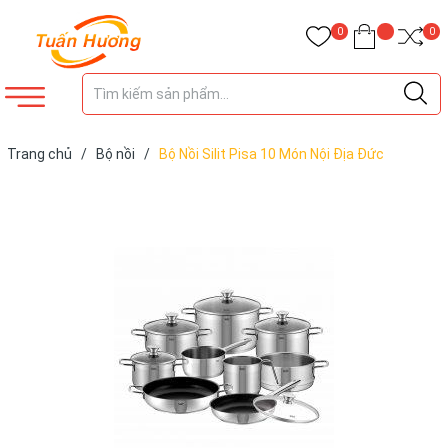
0
0
Trang chủ
/
Bộ nồi
/
Bộ Nồi Silit Pisa 10 Món Nội Địa Đức