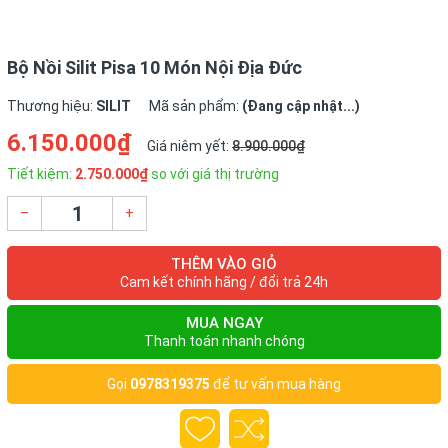
Công nghệ SiliTherm-
Allherdboden:
Bộ Nồi Silit Pisa 10 Món Nội Địa Đức
Thiết kế cho đáy nồi phân phối nhiệt đều và lưu trữ nhiệt lâu
Thương hiệu:
SILIT
Mã sản phẩm:
(Đang cập nhật...)
để tiết kiệm năng lượng.
6.150.000₫
Giá niêm yết:
8.900.000₫
Chất liệu: Thép không rỉ đặc biệt Cromargan 18/10 – An
Tiết kiệm:
2.750.000₫
so với giá thị trường
toàn cho máy rửa bát, dễ lau chùi, thích hợp để nướng,
không tiết độc tố kể cả ở nhiệt độ cao, chống axit, oxi hóa.
–
+
Sản xuất nội địa Đức.
⇒ Nguồn thông tin sản phẩm được tổng hợp tại
Amazone.de
THÊM VÀO GIỎ
Cam kết chính hãng / đổi trả 24h
MUA NGAY
Thanh toán nhanh chóng
Gọi
0978319375
để tư vấn mua hàng