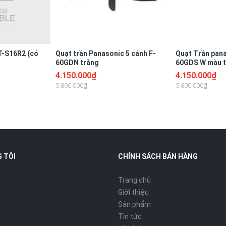
T-S16R2 (có
Quạt trần Panasonic 5 cánh F-
Quạt Trần pana
60GDN trắng
60GDS W màu 
4.150.000₫
4.150.000₫
5.890.000₫
5.800.000₫
 TÔI
CHÍNH SÁCH BÁN HÀNG
Trang chủ
Giới thiệu
Sản phẩm
Tin tức