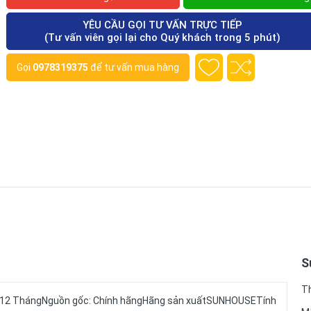
YÊU CẦU GỌI TƯ VẤN TRỰC TIẾP
(Tư vấn viên gọi lại cho Quý khách trong 5 phút)
Gọi
0978319375
để tư vấn mua hàng
S
T
: 12 ThángNguồn gốc: Chính hãngHãng sản xuất
SUNHOUSE
Tính