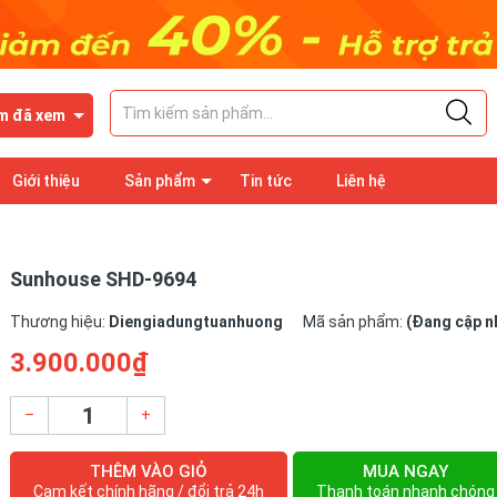
m đã xem
Giới thiệu
Sản phẩm
Tin tức
Liên hệ
Sunhouse SHD-9694
Thương hiệu:
Diengiadungtuanhuong
Mã sản phẩm:
(Đang cập nh
3.900.000₫
–
+
THÊM VÀO GIỎ
MUA NGAY
Cam kết chính hãng / đổi trả 24h
Thanh toán nhanh chóng