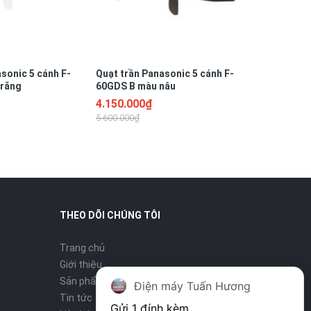
sonic 5 cánh F-
Quạt trần Panasonic 5 cánh F-
trắng
60GDS B màu nâu
4.150.000₫
5.600.000₫
THEO DÕI CHÚNG TÔI
Trang chủ
Giới thiệu
Sản phẩm
Điện máy Tuấn Hương
Tin tức
Gửi 1 đính kèm