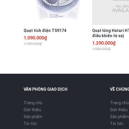
Quạt tích điện TS9174
Quạt lửng Hatari H
điều khiển từ xa)
1.090.000₫
1.290.000₫
1.789.000₫
1.500.000₫
VĂN PHÒNG GIAO DỊCH
VỀ CHÚNG
Trang chủ
Trang chủ
Giới thiệu
Giới thiệu
Sản phẩm
Sản phẩm
Tin tức
Tin tức