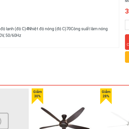
M
3
iệt độ lạnh (độ C)4Nhiệt độ nóng (độ C)70Công suất làm nóng
0V, 50/60Hz
C