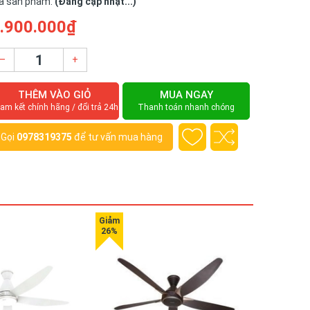
ã sản phẩm:
(Đang cập nhật...)
.900.000₫
–
+
THÊM VÀO GIỎ
MUA NGAY
am kết chính hãng / đổi trả 24h
Thanh toán nhanh chóng
Gọi
0978319375
để tư vấn mua hàng