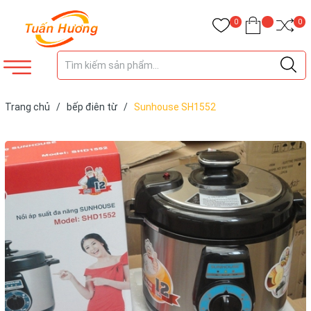
0
0
Trang chủ
/
bếp điên từ
/
Sunhouse SH1552