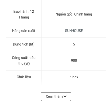
Bảo hành: 12
Nguồn gốc: Chính hãng
Tháng
Hãng sản xuất
SUNHOUSE
Dung tích (lít)
5
Công suất tiêu
900
thụ (W)
Chất liệu
• Inox
• Nấu cơm
• Nấu cháo
Xem thêm
Tính năng
• Nấu súp
• Hầm