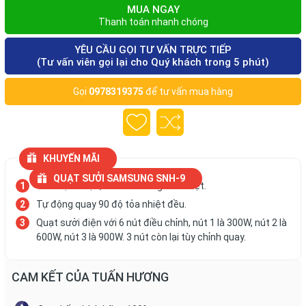
MUA NGAY
Thanh toán nhanh chóng
YÊU CẦU GỌI TƯ VẤN TRỰC TIẾP
(Tư vấn viên gọi lại cho Quý khách trong 5 phút)
Gọi
0978319375
để tư vấn mua hàng
KHUYẾN MÃI
QUẠT SƯỞI SAMSUNG SNH-9
tiết kiệm điện, an toàn về nguồn nhiệt.
Tự động quay 90 độ tỏa nhiệt đều.
Quạt sưởi điện với 6 nút điều chỉnh, nút 1 là 300W, nút 2 là
600W, nút 3 là 900W. 3 nút còn lại tùy chỉnh quay.
CAM KẾT CỦA TUẤN HƯƠNG