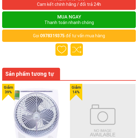
Cam kết chính hãng / đổi trả 24h
MUA NGAY
Thanh toán nhanh chóng
Gọi
0978319375
để tư vấn mua hàng
Sản phẩm tương tự