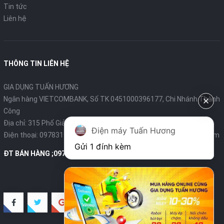
Tin tức
Liên hệ
THÔNG TIN LIÊN HỆ
GIA DỤNG TUẤN HƯƠNG
Ngân hàng VIETCOMBANK, Số TK 0451000396177, Chi Nhánh Thành
Công
Địa chỉ: 315 Phố Giảng Võ - Ba Đình - Hà Nội
Điện máy Tuấn Hương
Điện thoại:
0978319375
- Email:
diengiadungtuanhuong@gmail.com
Gửi 1 đính kèm
ĐT BÁN HÀNG ;0978319375