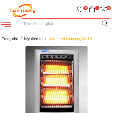
0
0
Trang chủ
/
bếp điên từ
/
Quạt sưởi Samsung SNH-9