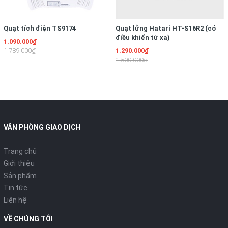
Quạt tích điện TS9174
Quạt lửng Hatari HT-S16R2 (có
điều khiển từ xa)
1.090.000₫
1.789.000₫
1.290.000₫
1.500.000₫
VĂN PHÒNG GIAO DỊCH
Trang chủ
Giới thiệu
Sản phẩm
Tin tức
Liên hệ
VỀ CHÚNG TÔI