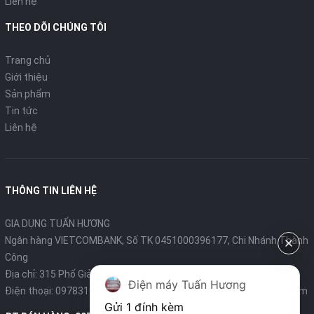
Liên hệ
THEO DÕI CHÚNG TÔI
Trang chủ
Giới thiệu
Sản phẩm
Tin tức
Liên hệ
THÔNG TIN LIÊN HỆ
GIA DỤNG TUẤN HƯƠNG
Ngân hàng VIETCOMBANK, Số TK 0451000396177, Chi Nhánh Thành
Công
Địa chỉ: 315 Phố Giảng Võ - Ba Đình - Hà Nội
Điện máy Tuấn Hương
Điện thoại:
0978319375
- Email:
diengiadungtuanhuong@gmail.com
Gửi 1 đính kèm