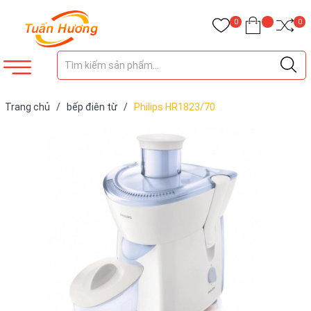
0
0
Trang chủ
/
bếp điên từ
/
Philips HR1823/70