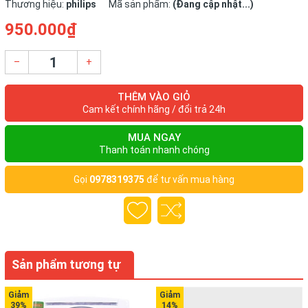
Thương hiệu:
philips
Mã sản phẩm:
(Đang cập nhật...)
950.000₫
–
+
THÊM VÀO GIỎ
Cam kết chính hãng / đổi trả 24h
MUA NGAY
Thanh toán nhanh chóng
Gọi
0978319375
để tư vấn mua hàng
Sản phẩm tương tự