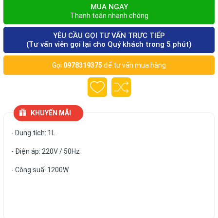
MUA NGAY
Thanh toán nhanh chóng
YÊU CẦU GỌI TƯ VẤN TRỰC TIẾP
(Tư vấn viên gọi lại cho Quý khách trong 5 phút)
Gọi
0978319375
để tư vấn mua hàng
KHUYẾN MÃI
- Dung tích: 1L
- Điện áp: 220V / 50Hz
- Công suấ: 1200W