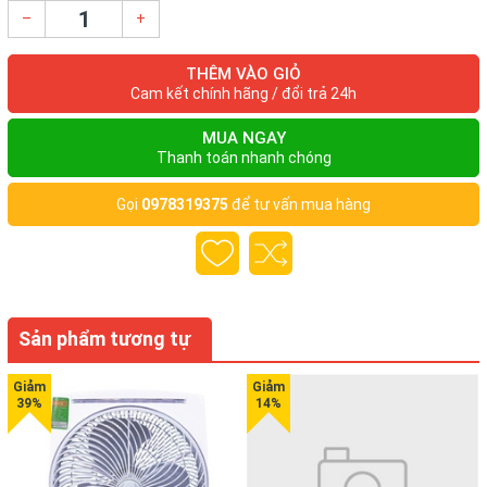
–
+
THÊM VÀO GIỎ
Cam kết chính hãng / đổi trả 24h
MUA NGAY
Thanh toán nhanh chóng
Gọi
0978319375
để tư vấn mua hàng
Sản phẩm tương tự