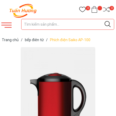
0
0
Trang chủ
/
bếp điên từ
/
Phích điện Saiko AP-100