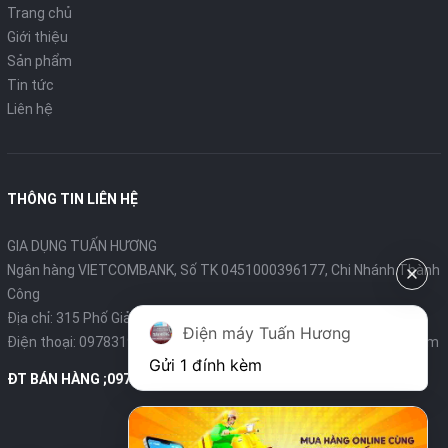
Trang chủ
Giới thiệu
Sản phẩm
Tin tức
Liên hệ
THÔNG TIN LIÊN HỆ
GIA DỤNG TUẤN HƯƠNG
Ngân hàng VIETCOMBANK, Số TK 0451000396177, Chi Nhánh Thành
Công
Địa chỉ: 315 Phố Giảng Võ - Ba Đình - Hà Nội
Điện máy Tuấn Hương
Điện thoại:
0978319375
- Email:
diengiadungtuanhuong@gmail.com
Gửi 1 đính kèm
ĐT BÁN HÀNG ;0978319375