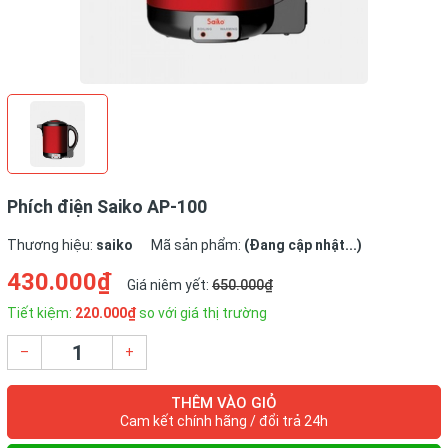
Phích điện Saiko AP-100
Thương hiệu:
saiko
Mã sản phẩm:
(Đang cập nhật...)
430.000₫
Giá niêm yết:
650.000₫
Tiết kiệm:
220.000₫
so với giá thị trường
–
+
THÊM VÀO GIỎ
Cam kết chính hãng / đổi trả 24h