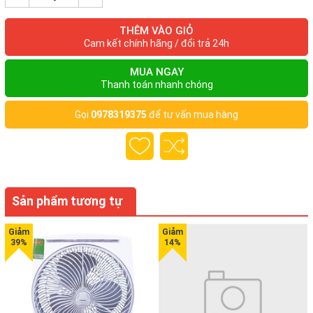
THÊM VÀO GIỎ
Cam kết chính hãng / đổi trả 24h
MUA NGAY
Thanh toán nhanh chóng
Gọi
0978319375
để tư vấn mua hàng
Sản phẩm tương tự