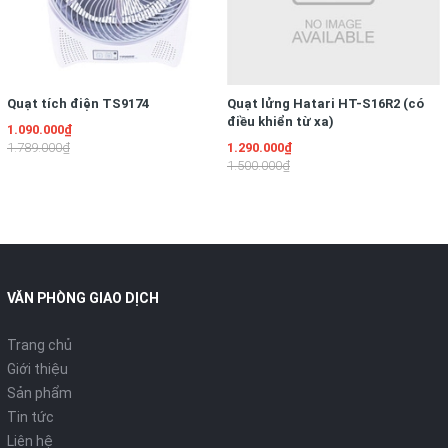
Quạt tích điện TS9174
Quạt lửng Hatari HT-S16R2 (có
điều khiển từ xa)
1.090.000₫
1.789.000₫
1.290.000₫
1.500.000₫
VĂN PHÒNG GIAO DỊCH
Trang chủ
Giới thiệu
Sản phẩm
Tin tức
Liên hệ