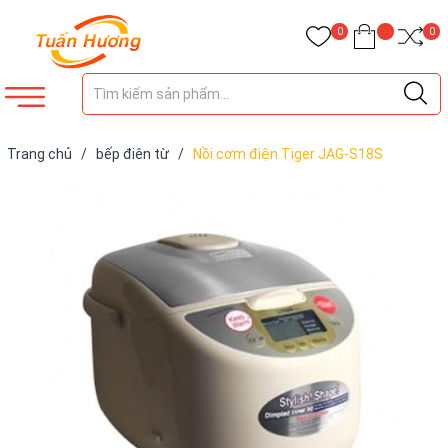
0
0
Trang chủ
/
bếp điên từ
/
Nồi cơm điện Tiger JAG-S18S