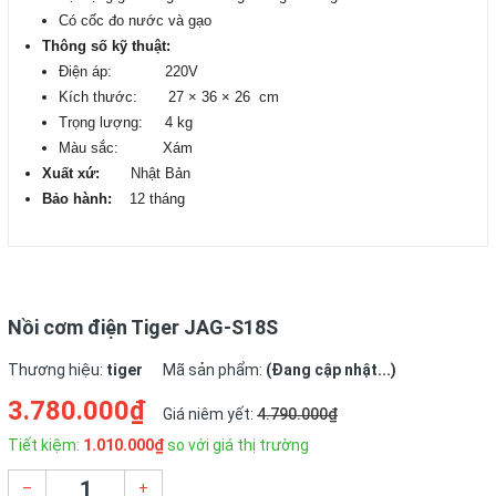
Có cốc đo nước và gạo
Thông số kỹ thuật:
Điện áp: 220V
Kích thước: 27 × 36 × 26 cm
Trọng lượng: 4 kg
Màu sắc: Xám
Xuất xứ:
Nhật Bản
Bảo hành:
12 tháng
Nồi cơm điện Tiger JAG-S18S
Thương hiệu:
tiger
Mã sản phẩm:
(Đang cập nhật...)
3.780.000₫
Giá niêm yết:
4.790.000₫
Tiết kiệm:
1.010.000₫
so với giá thị trường
–
+