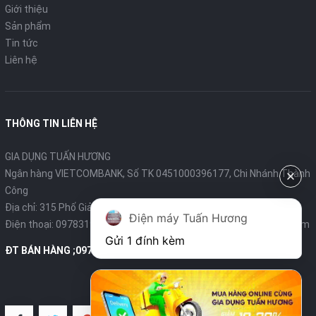
Giới thiệu
Sản phẩm
Tin tức
Liên hệ
THÔNG TIN LIÊN HỆ
GIA DỤNG TUẤN HƯƠNG
Ngân hàng VIETCOMBANK, Số TK 0451000396177, Chi Nhánh Thành
Công
Địa chỉ: 315 Phố Giảng Võ - Ba Đình - Hà Nội
Điện máy Tuấn Hương
Điện thoại:
0978319375
- Email:
diengiadungtuanhuong@gmail.com
Gửi 1 đính kèm
ĐT BÁN HÀNG ;0978319375