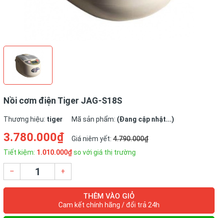
Nồi cơm điện Tiger JAG-S18S
Thương hiệu:
tiger
Mã sản phẩm:
(Đang cập nhật...)
3.780.000₫
Giá niêm yết:
4.790.000₫
Tiết kiệm:
1.010.000₫
so với giá thị trường
–
+
THÊM VÀO GIỎ
Cam kết chính hãng / đổi trả 24h