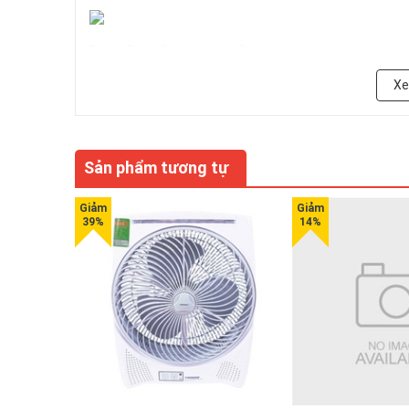
Ruột nồi chống dính và trầy xước
X
Ruột nồi của Tiger JAG-B18W làm bằng hợp kim nhôm si
chống dính hiệu quả đảm bảo vệ sinh và an toàn thực
Sản phẩm tương tự
Dễ dàng vệ sinh
Cả bề mặt và ruột nồi đều được sản xuất chống trầy xư
nhiệt để sấy khô chống đọng nước giúp nồi sạch hơn v