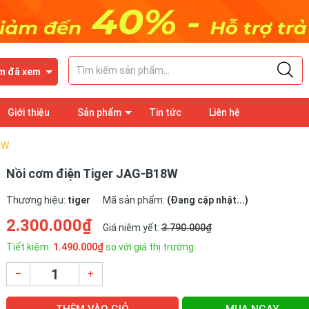
m đã xem
Giới thiệu
Sản phẩm
Tin tức
Liên hệ
8W
Nồi cơm điện Tiger JAG-B18W
Thương hiệu:
tiger
Mã sản phẩm:
(Đang cập nhật...)
2.300.000₫
Giá niêm yết:
3.790.000₫
Tiết kiệm:
1.490.000₫
so với giá thị trường
–
+