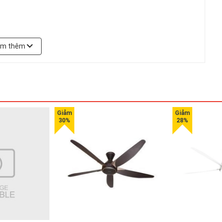
em thêm
êu bền và dẫn nhiệt tốt. Bề mặt được phủ một lớp titan
 phẩm.
ớc để bạn thoải mái lau chùi vệ sinh. Nắp nồi có bộ phận phát
à đảm bảo an toàn khi sử dụng