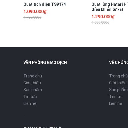
Quạt tích điện TS9174
Quạt lửng Hatari H
điều khiển từ xa)
1.090.000₫
1.290.000₫
1.789.000₫
1.500.000₫
VĂN PHÒNG GIAO DỊCH
VỀ CHÚNG
Trang chủ
Trang chủ
Giới thiệu
Giới thiệu
Sản phẩm
Sản phẩm
Tin tức
Tin tức
Liên hệ
Liên hệ