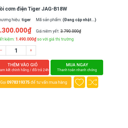
ồi cơm điện Tiger JAG-B18W
hương hiệu:
tiger
Mã sản phẩm:
(Đang cập nhật...)
.300.000₫
Giá niêm yết:
3.790.000₫
ết kiệm:
1.490.000₫
so với giá thị trường
–
+
THÊM VÀO GIỎ
MUA NGAY
am kết chính hãng / đổi trả 24h
Thanh toán nhanh chóng
Gọi
0978319375
để tư vấn mua hàng