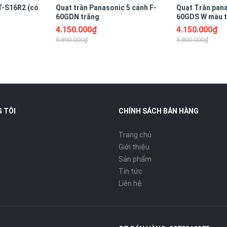
T-S16R2 (có
Quạt trần Panasonic 5 cánh F-
Quạt Trần pana
60GDN trắng
60GDS W màu 
4.150.000₫
4.150.000₫
5.890.000₫
5.800.000₫
 TÔI
CHÍNH SÁCH BÁN HÀNG
Trang chủ
Giới thiệu
Sản phẩm
Tin tức
Liên hệ