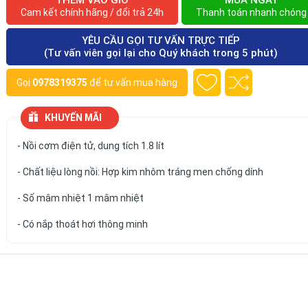
THÊM VÀO GIỎ
MUA NGAY
Cam kết chính hãng / đổi trả 24h
Thanh toán nhanh chóng
YÊU CẦU GỌI TƯ VẤN TRỰC TIẾP
(Tư vấn viên gọi lại cho Quý khách trong 5 phút)
Gọi
0978319375
để tư vấn mua hàng
KHUYẾN MÃI
- Nồi cơm điện tử, dung tích 1.8 lít
- Chất liệu lòng nồi: Hợp kim nhôm tráng men chống dính
- Số mâm nhiệt 1 mâm nhiệt
- Có nắp thoát hơi thông minh