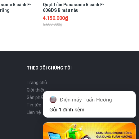
sonic 5 cánh F-
Quạt trần Panasonic 5 cánh F-
trắng
60GDS B màu nâu
4.150.000₫
5.600.000₫
THEO DÕI CHÚNG TÔI
Trang chủ
Giới thiệu
Sản phẩm
Điện máy Tuấn Hương
Tin tức
Gửi 1 đính kèm
Liên hệ