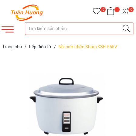
0
0
Trang chủ
/
bếp điên từ
/
Nồi cơm điện Sharp KSH-555V