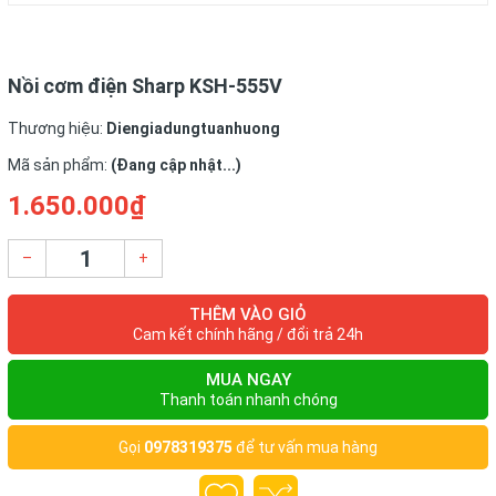
Xuất xứ
Nhật Bản
Nồi cơm điện Sharp KSH-555V
Thương hiệu:
Diengiadungtuanhuong
Mã sản phẩm:
(Đang cập nhật...)
1.650.000₫
–
+
THÊM VÀO GIỎ
Cam kết chính hãng / đổi trả 24h
MUA NGAY
Thanh toán nhanh chóng
Gọi
0978319375
để tư vấn mua hàng