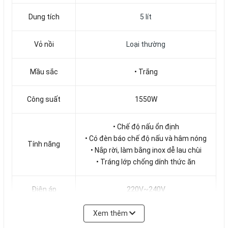
Dung tích
5 lít
Vỏ nồi
Loại thường
Mầu sắc
• Trắng
Công suất
1550W
• Chế độ nấu ổn định
• Có đèn báo chế độ nấu và hâm nóng
Tính năng
• Nắp rời, làm bằng inox dễ lau chùi
• Tráng lớp chống dính thức ăn
Điện áp
220V~240V
Xem thêm
Trọng lượng
6.5kg