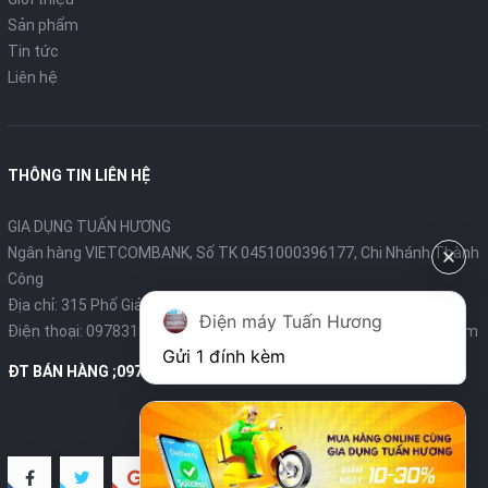
Dung tích:
2.8 L
Sản phẩm
Tin tức
Công suất:
1000 W
Liên hệ
Chất liệu lòng nồi:
Nhôm hợp kim
Chế độ nấu:
Cơm thường
THÔNG TIN LIÊN HỆ
Màn hình hiển thị:
Không
GIA DỤNG TUẤN HƯƠNG
Ngân hàng VIETCOMBANK, Số TK 0451000396177, Chi Nhánh Thành
Khay hấp thực phẩm:
Không
Công
Địa chỉ: 315 Phố Giảng Võ - Ba Đình - Hà Nội
Kích thước & Khối lượng
Điện máy Tuấn Hương
Điện thoại:
0978319375
- Email:
diengiadungtuanhuong@gmail.com
Gửi 1 đính kèm
Kích thước thùng:
340x340x280 mm
ĐT BÁN HÀNG ;0978319375
Khối lượng thùng (kg):
3.8 kg