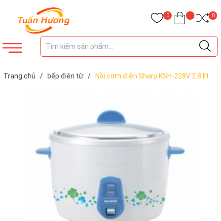
0
0
Trang chủ
/
bếp điên từ
/
Nồi cơm điện Sharp KSH-228V 2.8 lít