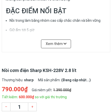
ĐẶC ĐIỂM NỔI BẬT
Nồi trong làm bằng nhôm cao cấp chắc chắn và bền vững
Giữ ẩm tới 5 giờ
Nắp làm bằng thép không gỉ
Xem thêm
Độ bền cực cao
Nồi cơm điện Sharp KSH-228V 2.8 lít
CHI TIẾT TÍNH NĂNG
Thương hiệu:
sharp
Mã sản phẩm:
(Đang cập nhật...)
Dung tích 2.8 lít
790.000₫
Giá niêm yết:
1.390.000₫
Tiết kiệm:
600.000₫
so với giá thị trường
Nồi cơm điện Sharp KSH-228V dung tích lớn lên đến 2.8 lít thích
hợp cho gia đình có đông hơn 6 thành viên hoặc cũng có thể
–
+
sử dụng cho những quán ăn nhỏ. Chỉ với một nút bấm bạn có