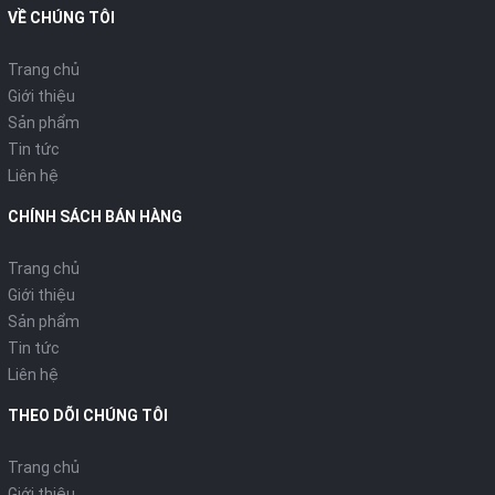
dùng
VỀ CHÚNG TÔI
THÔNG SỐ KỸ THUẬT
Trang chủ
Giới thiệu
Thông tin chung
Sản phẩm
Tin tức
Model:
KSH-228V
Liên hệ
Nhà sản xuất:
SHARP
CHÍNH SÁCH BÁN HÀNG
Xuất xứ:
Thái Lan
Trang chủ
Giới thiệu
Thời gian bảo hành:
12 tháng
Sản phẩm
Tin tức
Liên hệ
Tính năng nồi cơm điện
THEO DÕI CHÚNG TÔI
Loại nồi:
Nồi cơm thường
Trang chủ
Giới thiệu