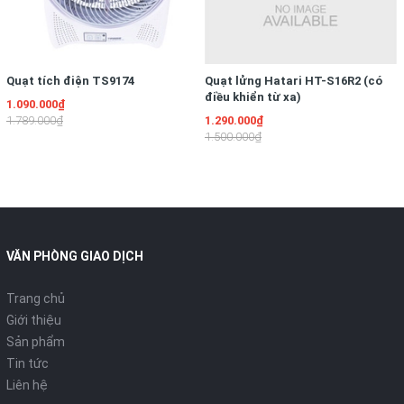
Nồi cơm điện Sharp KSH-228V có mâm nhiệt lớn và phẳng
công suất 1000W giúp truyền nhiệt nhanh chóng và rộng khắp
đáy nồi. Cơm sẽ chín đều và nhanh để luôn sẵn sàng có dùng
khi bạn cần. Đảm bảo cơm vẫn giữ nguyên dưỡng chất.
Quạt tích điện TS9174
Quạt lửng Hatari HT-S16R2 (có
điều khiển từ xa)
1.090.000₫
1.789.000₫
1.290.000₫
1.500.000₫
Nồi cơm điện Sharp KSH-228V trang bị mâm nhiệt lớn
Cách nhiệt an toàn
Nắp nồi cơm điện Sharp KSH-228V được làm bằng thép không
gỉ sáng bóng và đẹp. Núm nồi cũng như tay cầm và chân đế
VĂN PHÒNG GIAO DỊCH
được làm bằng chất liệu nhựa cao cấp cách nhiệt nhằm tránh
được các sự cố trong quá trình nấu khi nồi đang nóng.
Trang chủ
Giới thiệu
Sản phẩm
Tin tức
Liên hệ
Nồi cơm điện Sharp KSH-228V đảm bảo an toàn cho người