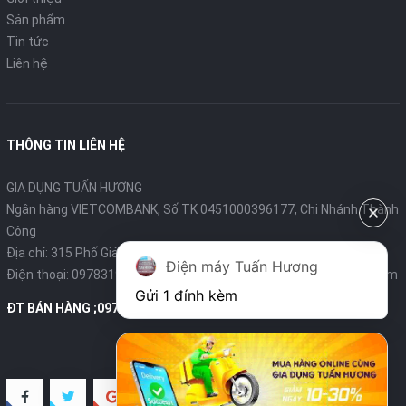
Cốc đong gạo; Có
Sản phẩm
Tin tức
Muỗng nhựa: Có
Liên hệ
Xửng hấp: -
Hộp gài muỗng: -
THÔNG TIN LIÊN HỆ
Dây điện nồi cơm điện: Rút tự động
GIA DỤNG TUẤN HƯƠNG
Ngân hàng VIETCOMBANK, Số TK 0451000396177, Chi Nhánh Thành
Công
Địa chỉ: 315 Phố Giảng Võ - Ba Đình - Hà Nội
Điện máy Tuấn Hương
Điện thoại:
0978319375
- Email:
diengiadungtuanhuong@gmail.com
Gửi 1 đính kèm
ĐT BÁN HÀNG ;0978319375