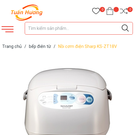
0
0
Trang chủ
/
bếp điên từ
/
Nồi cơm điện Sharp KS-ZT18V