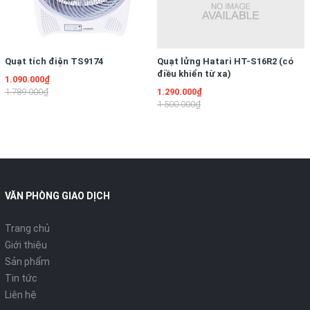
Dung Tích nồi cơm điện; 1.8 L
Công suất nồi cơm điện: 830 W
Trọng lượng nồi cơm điện: 4.0 kg
Quạt tích điện TS9174
Quạt lửng Hatari HT-S16R2 (có
điều khiển từ xa)
1.090.000₫
Kích thước nồi cơm điện (RxSxC) mm: 305 x 400 x 240
1.789.000₫
1.290.000₫
1.500.000₫
CHỨC NĂNG NẤU NỒI CƠM ĐIỆN
Cơm thường: Có
Cơm nếp: Có
Cơm trộn: Có
VĂN PHÒNG GIAO DỊCH
Cơm cháy: -
Trang chủ
Cháo: Có
Giới thiệu
Sản phẩm
Canh: -
Tin tức
Hầm: Có
Liên hệ