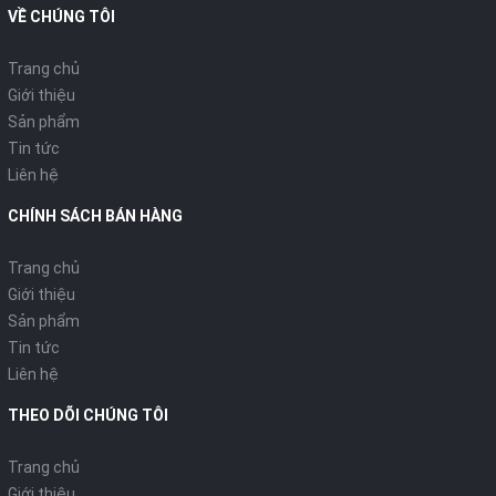
Hấp - nồi cơm điện:-
VỀ CHÚNG TÔI
Trứng lòng đào: -
Trang chủ
Làm bánh: Có
Giới thiệu
Sản phẩm
Vệ sinh lòng nồi: -
Tin tức
Liên hệ
CHỨC NĂNG THUẬN TIỆN NỒI CƠM ĐIỆN
CHÍNH SÁCH BÁN HÀNG
Giữ ấm tối đa: 12 giờ
Hẹn Giờ Nấu: 1 - 12 giờ
Trang chủ
Giới thiệu
Lòng Nồi Phủ Chống Dính: Poly-Flon
Sản phẩm
Tay Cầm Nồi Con Không Nóng: Có
Tin tức
Liên hệ
Màn hình LCD nồi cơm điện: Có
THEO DÕI CHÚNG TÔI
PHỤ KIỆN NỒI CƠM ĐIỆN
Trang chủ
Sách hướng dẫn: Có
Giới thiệu