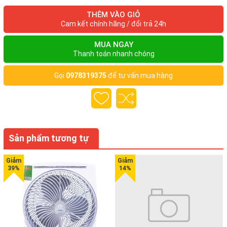
THÊM VÀO GIỎ
Cam kết chính hãng / đổi trả 24h
CHẤT CHỐNG DÍNH POLY-FLON
MUA NGAY
Thanh toán nhanh chóng
Nồi trong làm bằng nhôm Ally loại A theo dạng tròn dày khiến
Gọi
0978319375
để tư vấn mua hàng
việc luân chuyển hiệu quả hơn. Chất chống dính Poly-Flon giúp
cơm không bám vào thành nồi gây cháy mà lại dễ chùi rửa. Tay
nắm bằng nhựa đặc biệt giúp lấy nồi ra dễ dàng ngay cả khi nồi
còn rất nóng.
Sản phẩm tương tự
PHỤ KIỆN ĐÍNH KÈM
Cốc đong gạo và muỗng xới cơm.
THÔNG SỐ KỸ THUẬT NỒI CƠM ĐIỆN
Nguồn điện nồi cơm điện: 220 – 240V/ 50Hz – 60Hz