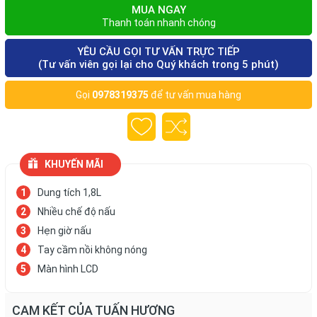
MUA NGAY
Thanh toán nhanh chóng
YÊU CẦU GỌI TƯ VẤN TRỰC TIẾP
(Tư vấn viên gọi lại cho Quý khách trong 5 phút)
Gọi
0978319375
để tư vấn mua hàng
KHUYẾN MÃI
Dung tích 1,8L
Nhiều chế độ nấu
Hẹn giờ nấu
Tay cầm nồi không nóng
Màn hình LCD
CAM KẾT CỦA TUẤN HƯƠNG