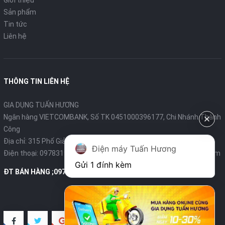
Giới thiệu
Sản phẩm
- Vỏ nồi: Nhựa và kim loại
Tin tức
Liên hệ
THÔNG TIN LIÊN HỆ
GIA DỤNG TUẤN HƯƠNG
Ngân hàng VIETCOMBANK, Số TK 0451000396177, Chi Nhánh Thành
Công
Địa chỉ: 315 Phố Giảng Võ - Ba Đình - Hà Nội
Điện máy Tuấn Hương
Điện thoại:
0978319375
- Email:
diengiadungtuanhuong@gmail.com
Gửi 1 đính kèm
ĐT BÁN HÀNG ;0978319375