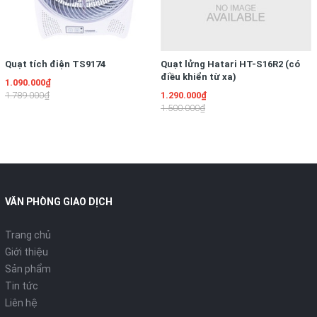
- Giữ nóng
- Nấu cháo
Quạt tích điện TS9174
Quạt lửng Hatari HT-S16R2 (có
điều khiển từ xa)
1.090.000₫
Thông số kỹ thuật
1.789.000₫
1.290.000₫
1.500.000₫
Hãng sản xuất
KITCHEN
Xuất xứ
Hàn quốc
VĂN PHÒNG GIAO DỊCH
Bảo hành
6 tháng
Trang chủ
Dung tích (L)
1
Giới thiệu
Sản phẩm
Tin tức
Công suất
500w
Liên hệ