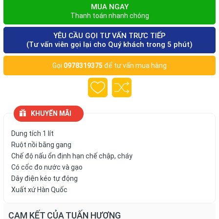
MUA NGAY
Thanh toán nhanh chóng
YÊU CẦU GỌI TƯ VẤN TRỰC TIẾP
(Tư vấn viên gọi lại cho Quý khách trong 5 phút)
Gọi
0978319375
để tư vấn mua hàng
KHUYẾN MÃI
Dung tích 1 lít
Ruột nồi bằng gang
Chế độ nấu ổn định hạn chế chập, cháy
Có cốc đo nước và gạo
Dây điện kéo tự động
Xuất xứ Hàn Quốc
CAM KẾT CỦA TUẤN HƯƠNG