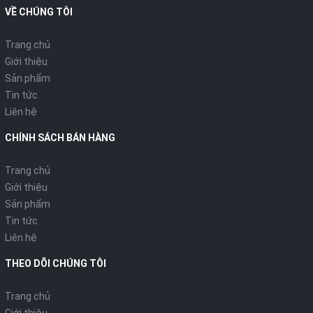
Tự động điều chỉnh nhiệt, chế độ ổn
VỀ CHÚNG TÔI
Tính năng
định
Trang chủ
Giới thiệu
Trọng lượng : 2.9kg
Sản phẩm
Tin tức
Nồi nấu bằng gang
Liên hệ
CHÍNH SÁCH BÁN HÀNG
- Dung tích: 2.0L
Trang chủ
- Chế độ nấu ổn định
Giới thiệu
Sản phẩm
- Chức năng giữ nóng
Tin tức
Liên hệ
- Có đèn báo chế độ nấu và hâm
THEO DÕI CHÚNG TÔI
nóng.
Trang chủ
- Tráng lớp chống dính thức ăn