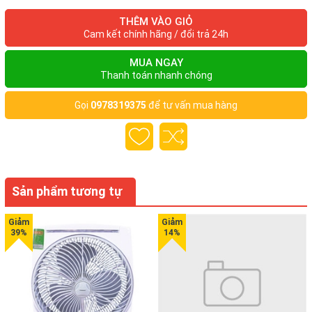
- Có cốc đo nước và gạo
THÊM VÀO GIỎ
Cam kết chính hãng / đổi trả 24h
- Dây điện kéo tự động
MUA NGAY
- Có chế độ tự động điều chỉnh
Thanh toán nhanh chóng
- Chế độ nấu ổn định hạn chế chập, cháy
Gọi
0978319375
để tư vấn mua hàng
- Có đèn báovà chế độ hâm nóng
- Thiết kế khép kín giúp giữ được chất dinh dưỡng hạt gạo
Sản phẩm tương tự
Chức năng Nồi cơm điện Kitchen Flower RM-NA10
- Nấu chín cơm
- Hâm nóng