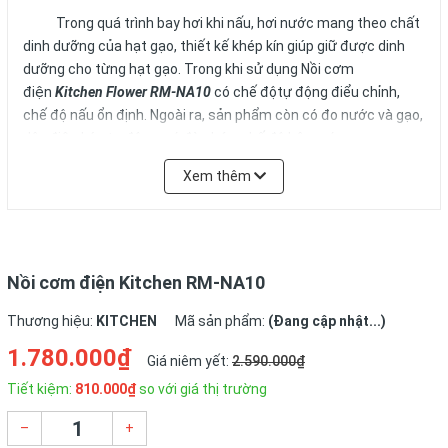
Trong quá trình bay hơi khi nấu, hơi nước mang theo chất
dinh dưỡng của hạt gạo, thiết kế khép kín giúp giữ được dinh
dưỡng cho từng hạt gạo. Trong khi sử dụng Nồi cơm
điện
Kitchen Flower RM-NA10
có chế độtự động điểu chỉnh,
chế độ nấu ổn định. Ngoài ra, sản phẩm còn có đo nước và gạo,
dây điện kéo tự động, có đèn báo, chế độ hâm nóng,…
Xem thêm
Kiểu dáng trang nhã, thiết kế nhỏ gọn xinh xắn sẽ là sự lựa
chọn tin cậy của những bà nội trợ.
Đặc điểm nổi bật nồi cơm điện Kitchen Flower RM-NA10
Nồi cơm điện Kitchen RM-NA10
Thương hiệu:
KITCHEN
Mã sản phẩm:
(Đang cập nhật...)
- Dung tích nồi: 1 lít
1.780.000₫
Giá niêm yết:
2.590.000₫
- Ruột nồi bằng gang làm cho cơm chín đều và ngon hơn
Tiết kiệm:
810.000₫
so với giá thị trường
- Lớp phủ chống dính siêu bền giúp dễ làm sạch nồi
–
+