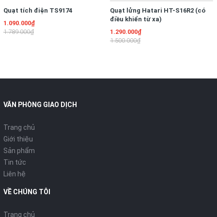
Quạt tích điện TS9174
Quạt lửng Hatari HT-S16R2 (có
điều khiển từ xa)
1.090.000₫
1.789.000₫
1.290.000₫
1.500.000₫
VĂN PHÒNG GIAO DỊCH
Trang chủ
Giới thiệu
Sản phẩm
Tin tức
Liên hệ
VỀ CHÚNG TÔI
Trang chủ