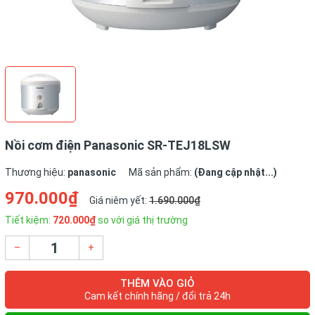
Nồi cơm điện Panasonic SR-TEJ18LSW
Thương hiệu:
panasonic
Mã sản phẩm:
(Đang cập nhật...)
970.000₫
Giá niêm yết:
1.690.000₫
Tiết kiệm:
720.000₫
so với giá thị trường
–
+
THÊM VÀO GIỎ
Cam kết chính hãng / đổi trả 24h