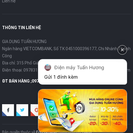
Liên hệ
THÔNG TIN LIÊN HỆ
GIA DỤNG TUẤN HƯƠNG
Ngân hàng VIETCOMBANK, Số TK 0451000396177, Chi Nhánh Thành
Công
Địa chỉ: 315 Phố Giảng Võ - Ba Đình - Hà Nội
Điện máy Tuấn Hương
Điện thoại:
0978319375
- Email:
diengiadungtuanhuong@gmail.com
Gửi 1 đính kèm
ĐT BÁN HÀNG ;0978319375
Bản quyền thuộc về
Ego Creative
Cung cấp bởi
Sapo