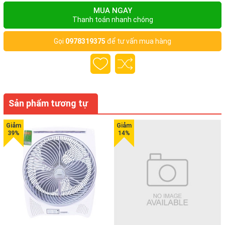
MUA NGAY
Thanh toán nhanh chóng
Gọi
0978319375
để tư vấn mua hàng
Sản phẩm tương tự