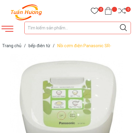
0
0
Trang chủ
/
bếp điên từ
/
Nồi cơm điện Panasonic SR-
DF101GRA