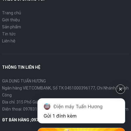
Trang chủ
Giới thiệu
Sản phẩm
Tin tức
Liên hệ
THÔNG TIN LIÊN HỆ
GIA DỤNG TUẤN HƯƠNG
Ngân hàng VIETCOMBANK, Số TK 0451000396177, Chi Nhánh Thành
Công
Địa chỉ: 315 Phố Giảng Võ - Ba Đình - Hà Nội
Điện máy Tuấn Hương
Điện thoại:
0978319375
- Email:
diengiadungtuanhuong@gmail.com
Gửi 1 đính kèm
ĐT BÁN HÀNG ;0978319375