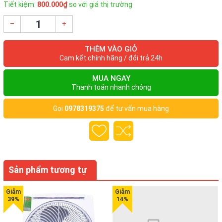
Tiết kiệm:
800.000₫
so với giá thị trường
–
+
THÊM VÀO GIỎ
Cam kết chính hãng / đổi trả 24h
MUA NGAY
Thanh toán nhanh chóng
Gọi
0978319375
để tư vấn mua hàng
Sản phẩm tương tự