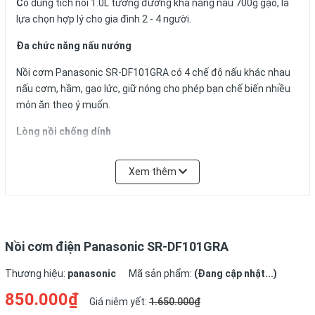
C
ó dung tích nồi 1.0L tương đương khả năng nấu 700g gạo, là
lựa chọn hợp lý cho gia đình 2 - 4 người.
Đa chức năng nấu nướng
Nồi cơm Panasonic SR-DF101GRA có 4 chế độ nấu khác nhau
nấu cơm, hầm, gạo lức, giữ nóng cho phép bạn chế biến nhiều
món ăn theo ý muốn.
Lòng nồi chống dính
Lòng nồi hợp kim nhôm chống dính dày 1,5mm cho sức nóng
Xem thêm
tỏa nhiệt dàn đều giúp nấu chín cơm nhanh và giúp bạn dễ
dàng vệ sinh nồi sau sử dụng.
Giữ ấm cơm đến 12 giờ
Panasonic SR-DF101GRA
có thể được giữ ấm trong nồi đến
Nồi cơm điện Panasonic SR-DF101GRA
12 giờ trong nồi, do đó dù bận rộn không thể dùng liền sau khi
Thương hiệu:
panasonic
Mã sản phẩm:
(Đang cập nhật...)
chín, bạn cũng có thể thưởng thức cơm nóng sau nhiều giờ.
850.000₫
Giá niêm yết:
1.650.000₫