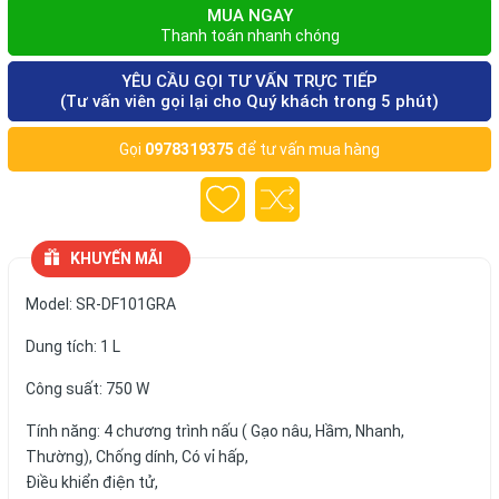
MUA NGAY
Thanh toán nhanh chóng
YÊU CẦU GỌI TƯ VẤN TRỰC TIẾP
(Tư vấn viên gọi lại cho Quý khách trong 5 phút)
Gọi
0978319375
để tư vấn mua hàng
KHUYẾN MÃI
Model: SR-DF101GRA
Dung tích: 1 L
Công suất: 750 W
Tính năng: 4 chương trình nấu ( Gạo nâu, Hầm, Nhanh,
Thường), Chống dính, Có vỉ hấp,
Điều khiển điện tử,