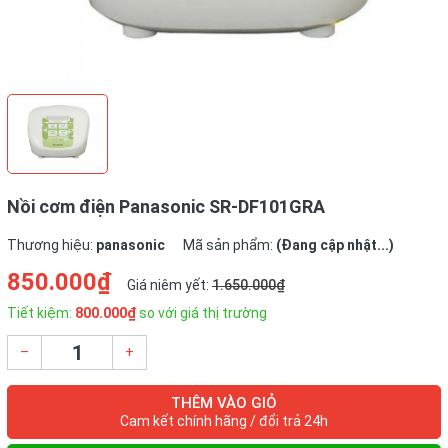
Nồi cơm điện Panasonic SR-DF101GRA
Thương hiệu:
panasonic
Mã sản phẩm:
(Đang cập nhật...)
850.000₫
Giá niêm yết:
1.650.000₫
Tiết kiệm:
800.000₫
so với giá thị trường
–
+
THÊM VÀO GIỎ
Cam kết chính hãng / đổi trả 24h