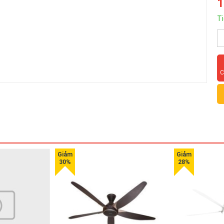
1
Ti
C