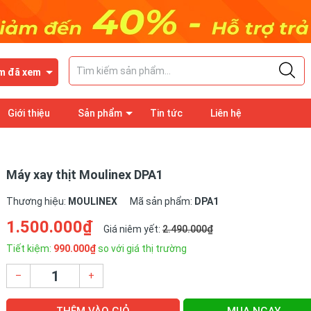
m đã xem
Giới thiệu
Sản phẩm
Tin tức
Liên hệ
Máy xay thịt Moulinex DPA1
Thương hiệu:
MOULINEX
Mã sản phẩm:
DPA1
1.500.000₫
Giá niêm yết:
2.490.000₫
Tiết kiệm:
990.000₫
so với giá thị trường
–
+