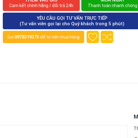
THÊM VÀO GIỎ
MUA NGAY
Cam kết chính hãng / đổi trả 24h
Thanh toán nhanh chóng
YÊU CẦU GỌI TƯ VẤN TRỰC TIẾP
(Tư vấn viên gọi lại cho Quý khách trong 5 phút)
Gọi
0978319375
để tư vấn mua hàng
M
T