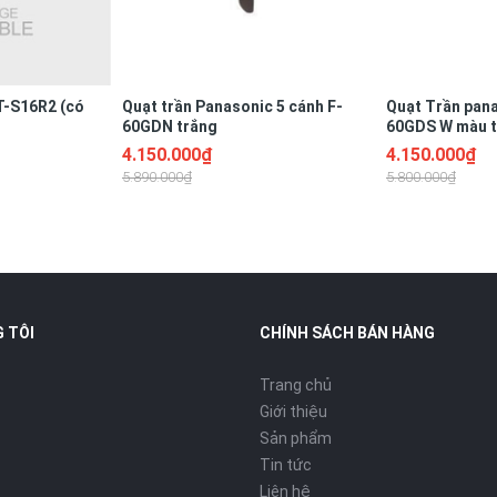
T-S16R2 (có
Quạt trần Panasonic 5 cánh F-
Quạt Trần pana
60GDN trắng
60GDS W màu 
4.150.000₫
4.150.000₫
5.890.000₫
5.800.000₫
 TÔI
CHÍNH SÁCH BÁN HÀNG
Trang chủ
Giới thiệu
Sản phẩm
Tin tức
Liên hệ