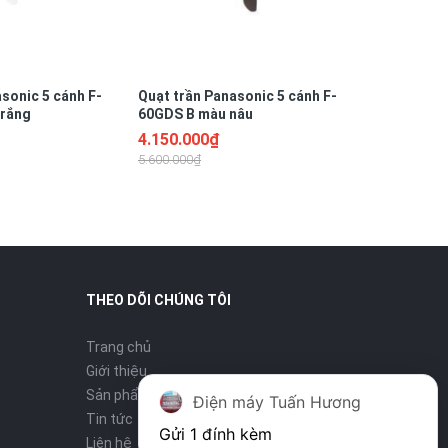
sonic 5 cánh F-
Quạt trần Panasonic 5 cánh F-
trắng
60GDS B màu nâu
4.150.000₫
5.600.000₫
THEO DÕI CHÚNG TÔI
Trang chủ
Giới thiệu
Sản phẩm
Điện máy Tuấn Hương
Tin tức
Gửi 1 đính kèm
Liên hệ