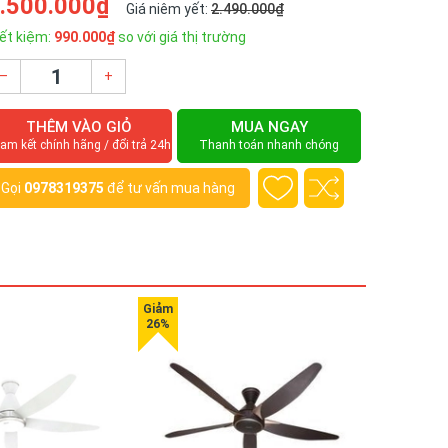
.500.000₫
Giá niêm yết:
2.490.000₫
ết kiệm:
990.000₫
so với giá thị trường
–
+
THÊM VÀO GIỎ
MUA NGAY
am kết chính hãng / đổi trả 24h
Thanh toán nhanh chóng
Gọi
0978319375
để tư vấn mua hàng