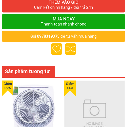
THÊM VÀO GIỎ
Cam kết chính hãng / đổi trả 24h
MUA NGAY
Thanh toán nhanh chóng
Gọi
0978319375
để tư vấn mua hàng
Hình ảnh Máy xay sinh tố Sunhouse SHD5112
Sản phẩm tương tự