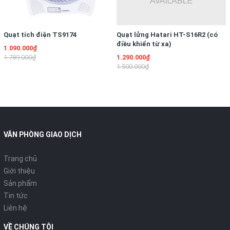
Quạt tích điện TS9174
Quạt lửng Hatari HT-S16R2 (có
điều khiển từ xa)
1.090.000₫
1.789.000₫
1.290.000₫
1.500.000₫
VĂN PHÒNG GIAO DỊCH
Trang chủ
Giới thiệu
Sản phẩm
Tin tức
Liên hệ
VỀ CHÚNG TÔI