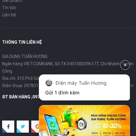
Sản phẩm
Tin tức
Liên hệ
THÔNG TIN LIÊN HỆ
GIA DỤNG TUẤN HƯƠNG
Ngân hàng VIETCOMBANK, Số TK 0451000396177, Chi Nhánh Thành
Công
Địa chỉ: 315 Phố Giảng Võ - Ba Đình - Hà Nội
Điện máy Tuấn Hương
Điện thoại:
0978319375
- Email:
diengiadungtuanhuong@gmail.com
Gửi 1 đính kèm
ĐT BÁN HÀNG ;0978319375