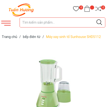
0
0
Trang chủ
/
bếp điên từ
/
Máy xay sinh tố Sunhouse SHD5112