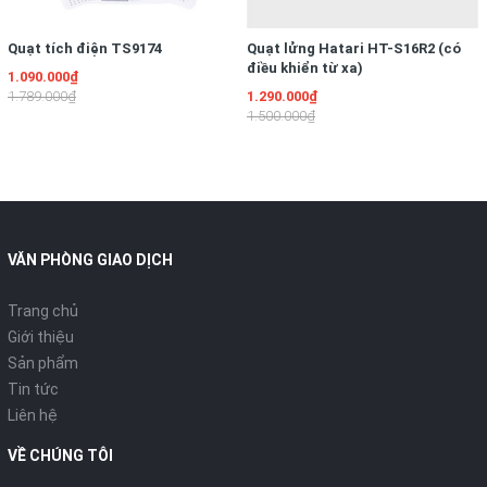
Quạt tích điện TS9174
Quạt lửng Hatari HT-S16R2 (có
điều khiển từ xa)
1.090.000₫
1.789.000₫
1.290.000₫
1.500.000₫
VĂN PHÒNG GIAO DỊCH
Trang chủ
Giới thiệu
Sản phẩm
Tin tức
Liên hệ
VỀ CHÚNG TÔI