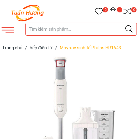
0
0
Trang chủ
/
bếp điên từ
/
Máy xay sinh tố Philips HR1643