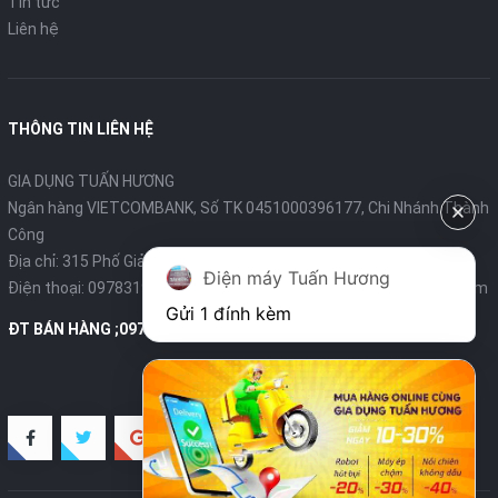
Tin tức
Liên hệ
THÔNG TIN LIÊN HỆ
GIA DỤNG TUẤN HƯƠNG
Ngân hàng VIETCOMBANK, Số TK 0451000396177, Chi Nhánh Thành
Công
Địa chỉ: 315 Phố Giảng Võ - Ba Đình - Hà Nội
Điện máy Tuấn Hương
Điện thoại:
0978319375
- Email:
diengiadungtuanhuong@gmail.com
Gửi 1 đính kèm
ĐT BÁN HÀNG ;0978319375