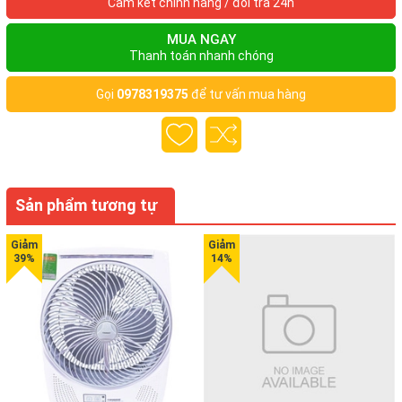
Cam kết chính hãng / đổi trả 24h
CHẤT LIỆU THÉP KHÔNG GỈ AN TOÀN
MUA NGAY
Thanh toán nhanh chóng
Gọi
0978319375
để tư vấn mua hàng
Các lưỡi dao của máy xay cầm tay Philips HR1643
Đều được làm bằng chất liệu thép không gỉ bền đẹp. Thép
không gỉ không chỉ bền bỉ qua năm tháng mà còn an toàn đối
với người sử dụng khi không sản sinh ra những chất độc hại
Sản phẩm tương tự
trong quá trình thực phẩm tiếp xúc trực tiếp với các bộ phận
máy.
CỐI XAY THỊT, RAU VÀ GIA VỊ