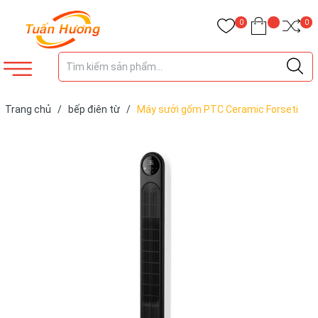
0
0
Trang chủ
/
bếp điên từ
/
Máy sưởi gốm PTC Ceramic Forseti
FHK 688