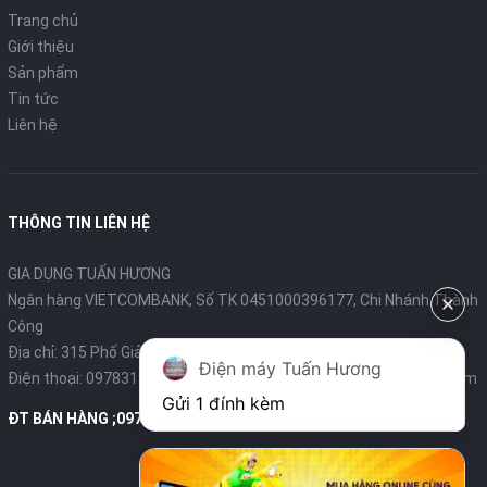
Trang chủ
Điểm ấn tượng nhất của
máy sưởi PTC Ceramic Forseti
Giới thiệu
FHK 688
là công nghệ sưởi sử dụng gốm Ceramic an toàn
Sản phẩm
với sức khỏe người dùng. Đảm bảo đạt tiêu chí “3 không”:
Tin tức
Không đốt cháy không khí - Không phát sáng - Không làm khô
da.
Liên hệ
Máy hoạt động an toàn với chế độ tự động ngắt, thao tác
đơn giản bằng màn hình cảm ứng và điều khiển từ xa.
THÔNG TIN LIÊN HỆ
GIA DỤNG TUẤN HƯƠNG
Ngân hàng VIETCOMBANK, Số TK 0451000396177, Chi Nhánh Thành
Công
Địa chỉ: 315 Phố Giảng Võ - Ba Đình - Hà Nội
Điện máy Tuấn Hương
Điện thoại:
0978319375
- Email:
diengiadungtuanhuong@gmail.com
Gửi 1 đính kèm
ĐT BÁN HÀNG ;0978319375