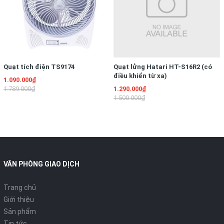
Quạt tích điện TS9174
Quạt lửng Hatari HT-S16R2 (có
điều khiển từ xa)
1.090.000₫
1.789.000₫
1.290.000₫
1.500.000₫
Máy sưởi gốm cao cấp này được thiết kế với hệ thống tự
động ngắt điện, lật nghiêng 45 độ.
Bên cạnh đó, máy còn có cảm ứng, điều khiển từ xa với 3 chế
VĂN PHÒNG GIAO DỊCH
độ: Gió mát - Sưởi ấm - Sưởi nóng giúp bạn và người thân
trong gia đình có được bầu không khí dễ chịu.
Trang chủ
Sản phẩm còn có hệ thống tự động báo nhiệt độ trong
Giới thiệu
phòng, giúp người dùng có thể biết và tự động điều chỉnh
Sản phẩm
mức nhiệt sưởi sao cho phù hợp với nhu cầu cũng như mức
Tin tức