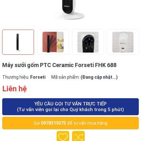
Máy sưởi gốm PTC Ceramic Forseti FHK 688
Thương hiệu:
Forseti
Mã sản phẩm:
(Đang cập nhật...)
Liên hệ
YÊU CẦU GỌI TƯ VẤN TRỰC TIẾP
(Tư vấn viên gọi lại cho Quý khách trong 5 phút)
Gọi
0978319375
để tư vấn mua hàng