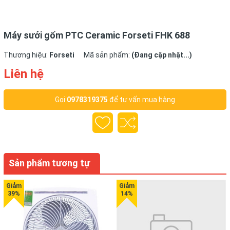
Máy sưởi gốm PTC Ceramic Forseti FHK 688
Thương hiệu:
Forseti
Mã sản phẩm:
(Đang cập nhật...)
Ưu điểm vượt trội của sản
Liên hệ
phẩm
Gọi
0978319375
để tư vấn mua hàng
PTC Ceramic Forseti FHK 688
không hoạt động theo cơ
chế đốt cháy không khí, không phát sáng nên nhiệt lượng
tỏa ra rất đều, ấm và không có cảm giác bị rát.
Sản phẩm tương tự