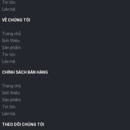
Nút điều chỉnh công suất của máy sưởi dầu Saiko OR-5213T
Tin tức
Liên hệ
- Nút thứ 2 bên phải là nút điều khiển mức nhiệt được xoay từ
trái qua phải giúp điều khiển mức nhiệt từ thấp tới cao tương
VỀ CHÚNG TÔI
ứng trong từng mức công suất của máy. Nút này giúp điều
chỉnh nhiệt độ trong phòng một cách dễ dàng và linh hoạt hơn
Trang chủ
phù hợp với những phòng to nhỏ khác nhau và tiết kiệm điện
Giới thiệu
năng trong quá trình sử dụng.
Sản phẩm
Tin tức
Liên hệ
Chức năng hẹn giờ thông minh của máy sưởi dầu Saiko OR-5213T
CHÍNH SÁCH BÁN HÀNG
-
Máy sưởi dầu Saiko OR-5213T
được thiết kế chức năng hẹn
giờ theo thời gian thực sử dụng sản phẩm từ 0 - 24 giờ. Mỗi
Trang chủ
một khấc nhỏ tương ứng với 15 phút. Khi muốn sử dụng tính
Giới thiệu
năng này người dùng chỉ cần gạt nút đỏ to về vị trí ở giữa
Sản phẩm
tương ứng với hình chiếc đồng hồ để chuyển sang chế độ hẹn
Tin tức
giờ, phím I là chạy liên tục còn phím O là tắt hoàn toàn.
Liên hệ
- Khi người dùng hẹn giờ trước tiên phải xem hiện tại thời gian
THEO DÕI CHÚNG TÔI
đang ở thời điểm nào (VD là 19h00 thì người dùng xoay núm