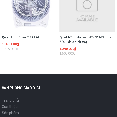
dạng dung môi vĩnh cửu được chứa trong các thanh sưởi khép
kín, truyền nhiệt nhanh và không bị hao mòn theo thời gian nên
trong suốt quá trình sử dụng người dùng không phải lo hết dầu
hay thay dầu, và hoàn toàn không hề có mùi hay gây mất tính
an toàn của sản phẩm.
Quạt tích điện TS9174
Quạt lửng Hatari HT-S16R2 (có
điều khiển từ xa)
1.090.000₫
Chi tiết các nút chức năng của máy sưởi dầu Saiko OR-5213T
1.789.000₫
1.290.000₫
1.500.000₫
-
Máy sưởi dầu Saiko OR-5213T
- 13 thanh sưởi được thiết kế
gồm 3 mức công suất giúp điều chỉnh độ ấm của căn phòng
trở nên linh hoạt hơn, tiết kiệm năng lượng và phù hợp với
những diện tích sử dụng khác nhau. Nút điều khiển công suất
được chế tạo dạng xoay từ trái qua phải lần lượt với các mức
công suất 1, 2,3 và tương ứng với công suất cũng như nhiệt
VĂN PHÒNG GIAO DỊCH
năng tăng dần đều giống như các mức công suất của quạt
điện mà người dùng hay sử dụng.
Trang chủ
Giới thiệu
Sản phẩm