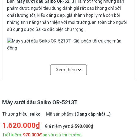
Bản.
Máy sưởi dầu Saiko OR-5213T
là một trong những sản
phẩm được người tiêu dùng đánh giá rất cao không chỉ bởi
chất lượng tốt, kiểu dáng đẹp, giá thành hợp lý mà còn bởi
những tính năng thân thiện với môi trường, an toàn cho người
sử dụng được Saiko đặc biệt chú trọng.
Máy sưởi dầu Saiko OR-5213T -Giải pháp tối ưu cho mùa đông
Xem thêm
Máy sưởi dầu Saiko 13 thanh
sử dụng công nghệ hiện đại,
tiên tiến của Nhật Bản, tất cả các sản phẩm của Saiko được
sản xuất dưới sự giám sát chặt chẽ của các chuyên gia tới từ
Nhật Bản để đảm bảo rằng sản phẩm khi được đưa ra thị
trường phải hoàn toàn tuân thủ những tiêu chuẩn khắt khe
Máy sưởi dầu Saiko OR-5213T
nhất, đạt chất lượng tốt nhất. Hiện nay dòng
máy sưởi dầu Saiko
13 th
cũng giống như các loại
máy sưởi dầu
của các hãng khác
Thương hiệu:
saiko
Mã sản phẩm:
(Đang cập nhật...)
như Tiross, Delonghi, Nonan...được sản xuất tại nhà máy đặt
1.620.000₫
Giá niêm yết:
2.590.000₫
trụ sở tại Trung Quốc với lý do giá thành nhân công rẻ, chi phí
thuê mặt bằng thấp... giúp những sản phẩm của Saiko luôn có
Tiết kiệm:
970.000₫
so với giá thị trường