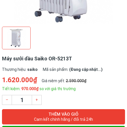
Máy sưởi dầu Saiko OR-5213T
Thương hiệu:
saiko
Mã sản phẩm:
(Đang cập nhật...)
1.620.000₫
Giá niêm yết:
2.590.000₫
Tiết kiệm:
970.000₫
so với giá thị trường
–
+
THÊM VÀO GIỎ
Cam kết chính hãng / đổi trả 24h