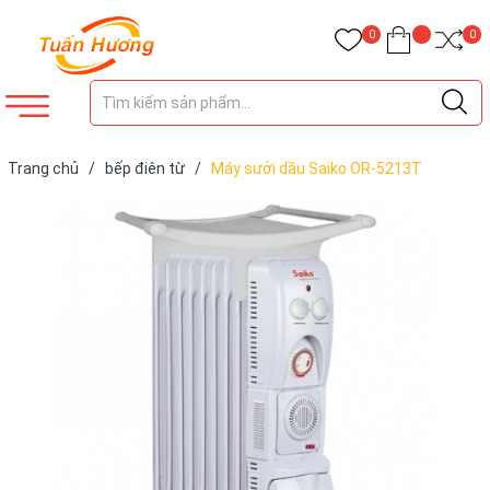
0
0
Trang chủ
/
bếp điên từ
/
Máy sưởi dầu Saiko OR-5213T