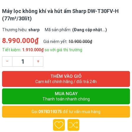
Máy lọc không khí và hút ẩm Sharp DW-T30FV-H
(77m²/30lít)
Thương hiệu:
sharp
Mã sản phẩm:
(Đang cập nhật...)
8.990.000₫
Giá niêm yết:
10.900.000₫
Tiết kiệm:
1.910.000₫
so với giá thị trường
–
+
THÊM VÀO GIỎ
Cam kết chính hãng / đổi trả 24h
MUA NGAY
Thanh toán nhanh chóng
Gọi
0978319375
để tư vấn mua hàng