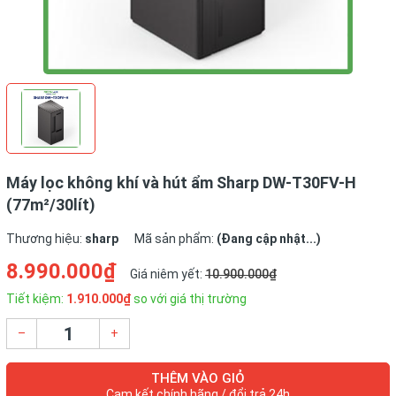
Máy lọc không khí và hút ẩm Sharp DW-T30FV-H
(77m²/30lít)
Thương hiệu:
sharp
Mã sản phẩm:
(Đang cập nhật...)
8.990.000₫
Giá niêm yết:
10.900.000₫
Tiết kiệm:
1.910.000₫
so với giá thị trường
–
+
THÊM VÀO GIỎ
Cam kết chính hãng / đổi trả 24h