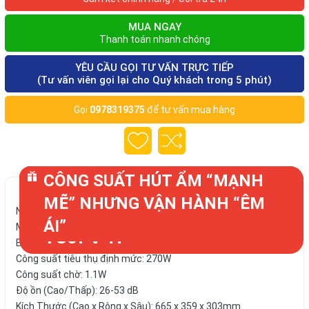
MUA NGAY
Thanh toán nhanh chóng
YÊU CẦU GỌI TƯ VẤN TRỰC TIẾP
(Tư vấn viên gọi lại cho Quý khách trong 5 phút)
Gọi
0978319375
để tư vấn mua hàng
CÔNG SUẤT HÚT ẨM “MẠNH
KHUYẾN MÃI
MÁY LỌC KHÔNG KHÍ VÀ
TẠI ĐÂY
HÌNH ẢNH VÀ NỘI DUNG BÀI VIẾT (ĐANG ĐƯỢC
UPDATE)
MẼ” NHƯNG VẬN HÀNH “ÊM
HÚT ẨM SHARP DW-
Nguồn điện: 220-240V/50Hz
ÁI”
Màu sắc của máy: Nâu đen
T30FV-H
Bánh xe di chuyển: 360°
Công suất tiêu thụ định mức: 270W
Công suất chờ: 1.1W
Độ ồn (Cao/Thấp): 26-53 dB
Kích Thước (Cao x Rộng x Sâu): 665 x 359 x 303mm