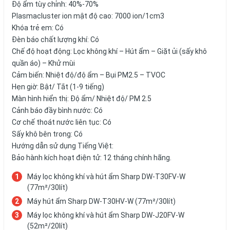
Độ ẩm tùy chỉnh: 40%-70%
Plasmacluster ion mật độ cao: 7000 ion/1cm3
Khóa trẻ em: Có
Đèn báo chất lượng khí: Có
Chế độ hoạt động: Lọc không khí – Hút ẩm – Giặt ủi (sấy khô
quần áo) – Khử mùi
Cảm biến: Nhiệt độ/độ ẩm – Bụi PM2.5 – TVOC
Hẹn giờ: Bật/ Tắt (1-9 tiếng)
Màn hình hiển thị: Độ ẩm/ Nhiệt độ/ PM 2.5
Cảnh báo đầy bình nước: Có
Cơ chế thoát nước liên tục: Có
Sấy khô bên trong: Có
Hướng dẫn sử dụng Tiếng Việt:
Bảo hành kích hoạt điện tử: 12 tháng chính hãng.
Máy lọc không khí và hút ẩm Sharp DW-T30FV-W
(77m²/30lít)
Máy hút ẩm Sharp DW-T30HV-W (77m²/30lít)
Máy lọc không khí và hút ẩm Sharp DW-J20FV-W
(52m²/20lít)