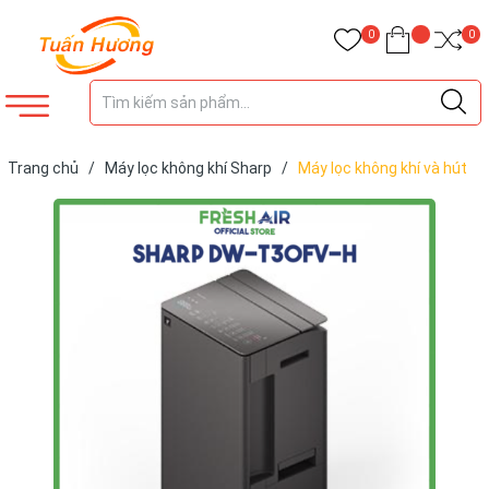
0
0
Trang chủ
/
Máy lọc không khí Sharp
/
Máy lọc không khí và hút
ẩm Sharp DW-T30FV-H (77m²/30lít)