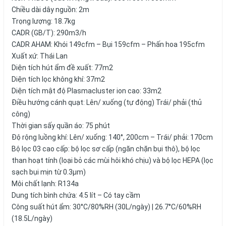
Chiều dài dây nguồn: 2m
Trọng lượng: 18.7kg
CADR (GB/T): 290m3/h
CADR AHAM: Khói 149cfm – Bụi 159cfm – Phấn hoa 195cfm
Xuất xứ: Thái Lan
Diện tích hút ẩm đề xuất: 77m2
Diện tích lọc không khí: 37m2
Diện tích mật độ Plasmacluster ion cao: 33m2
Điều hướng cánh quạt: Lên/ xuống (tự động) Trái/ phải (thủ
công)
Thời gian sấy quần áo: 75 phút
Độ rộng luồng khí: Lên/ xuống: 140°, 200cm – Trái/ phải: 170cm
Bộ lọc 03 cao cấp: bộ lọc sơ cấp (ngăn chặn bụi thô), bộ lọc
than hoạt tính (loại bỏ các mùi hôi khó chịu) và bộ lọc HEPA (lọc
sạch bụi mịn từ 0.3µm)
Môi chất lạnh: R134a
Dung tích bình chứa: 4.5 lít – Có tay cầm
Công suất hút ẩm: 30°C/80%RH (30L/ngày) | 26.7°C/60%RH
(18.5L/ngày)