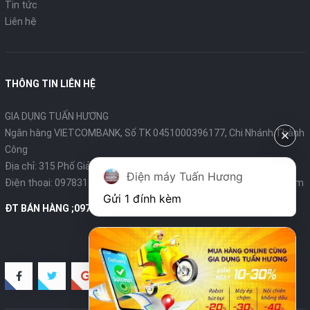
Tin tức
Liên hệ
THÔNG TIN LIÊN HỆ
GIA DỤNG TUẤN HƯƠNG
Ngân hàng VIETCOMBANK, Số TK 0451000396177, Chi Nhánh Thành
Công
Địa chỉ: 315 Phố Giảng Võ - Ba Đình - Hà Nội
Điện máy Tuấn Hương
Điện thoại:
0978319375
- Email:
diengiadungtuanhuong@gmail.com
Gửi 1 đính kèm
ĐT BÁN HÀNG ;0978319375