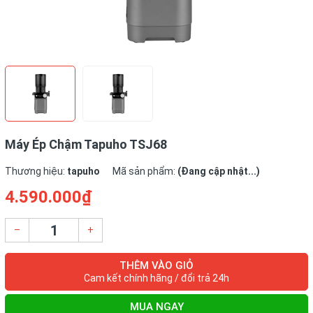
Máy Ép Chậm Tapuho TSJ68
Thương hiệu:
tapuho
Mã sản phẩm:
(Đang cập nhật...)
4.590.000₫
–
+
THÊM VÀO GIỎ
Cam kết chính hãng / đổi trả 24h
MUA NGAY