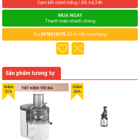
Cam kết chính hãng / đổi trả 24h
MUA NGAY
Thanh toán nhanh chóng
Gọi
0978319375
để tư vấn mua hàng
Sản phẩm tương tự