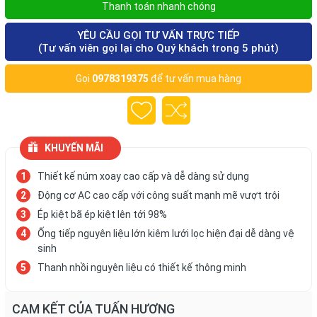
Thanh toán nhanh chóng
YÊU CẦU GỌI TƯ VẤN TRỰC TIẾP
(Tư vấn viên gọi lại cho Quý khách trong 5 phút)
Gọi
0978319375
để tư vấn mua hàng
KHUYẾN MÃI
Thiết kế núm xoay cao cấp và dễ dàng sử dụng
Động cơ AC cao cấp với công suất mạnh mẽ vượt trội
Ép kiệt bã ép kiệt lên tới 98%
Ống tiếp nguyên liệu lớn kiêm lưới lọc hiện đại dễ dàng vệ
sinh
Thanh nhồi nguyên liệu có thiết kế thông minh
CAM KẾT CỦA TUẤN HƯƠNG