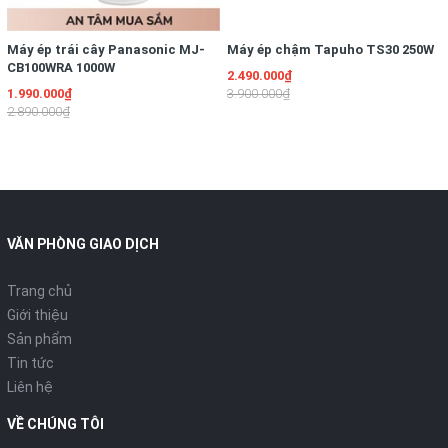
Máy ép trái cây Panasonic MJ-
Máy ép chậm Tapuho TS30 250W
CB100WRA 1000W
2.490.000₫
1.990.000₫
3.900.000₫
2.890.000₫
VĂN PHÒNG GIAO DỊCH
Trang chủ
Giới thiệu
Sản phẩm
Tin tức
Liên hệ
VỀ CHÚNG TÔI