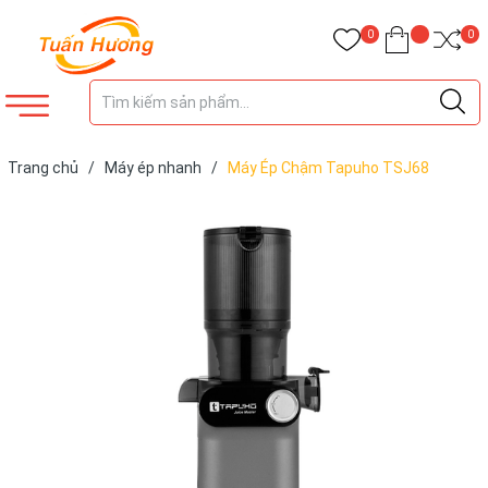
0
0
Trang chủ
/
Máy ép nhanh
/
Máy Ép Chậm Tapuho TSJ68