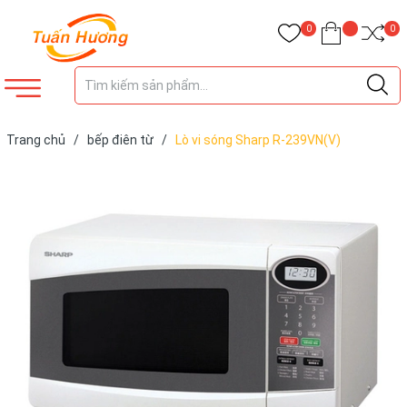
0
0
Trang chủ
/
bếp điên từ
/
Lò vi sóng Sharp R-239VN(V)