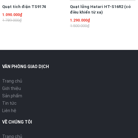
Quạt tích điện TS9174
Quạt lửng Hatari HT-S16R2 (có
điều khiển từ xa)
1.090.000₫
1.789.000₫
1.290.000₫
1.500.000₫
VĂN PHÒNG GIAO DỊCH
Trang chủ
Giới thiệu
Sản phẩm
Tin tức
Liên hệ
VỀ CHÚNG TÔI
Trang chủ