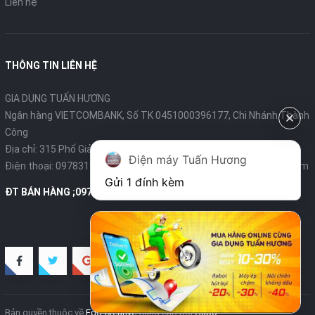
Liên hệ
THÔNG TIN LIÊN HỆ
GIA DỤNG TUẤN HƯƠNG
Ngân hàng VIETCOMBANK, Số TK 0451000396177, Chi Nhánh Thành
Công
Địa chỉ: 315 Phố Giảng Võ - Ba Đình - Hà Nội
Điện máy Tuấn Hương
Điện thoại:
0978319375
- Email:
diengiadungtuanhuong@gmail.com
Gửi 1 đính kèm
ĐT BÁN HÀNG ;0978319375
Bản quyền thuộc về
Ego Creative
Cung cấp bởi
Sapo