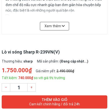
đơn chế độ nấu cực nhanh giúp bạn đơn giản hóa chuyện bếp
núc, đặc biệt là với những người quá bận rộn.
Chức năng hẹn giờ nấu và khóa trẻ em an toàn tiện lợi
Xem thêm
Lò được trang bị tính năng hẹn giờ nấu giúp bạn linh động hơn
trong việc nấu ăn. Đồng thời, chức năng khóa trẻ em sẽ giúp
đảm bảo an toàn trong trường hợp nhà bạn có trẻ nhỏ.
Lò vi sóng Sharp R-239VN(V)
Trang bị màn hình hiện thị LCD hiện đại
Thương hiệu:
sharp
Mã sản phẩm:
(Đang cập nhật...)
Lò được trang bị màn hình hiển thị LCD 4 chữ số rõ ràng, giúp
1.750.000₫
Giá niêm yết:
2.490.000₫
bạn dễ dàng điều chỉnh và lựa chọn chức năng nấu, hâm, rã
đông phù hợp.
Tiết kiệm:
740.000₫
so với giá thị trường
–
+
THÊM VÀO GIỎ
Cam kết chính hãng / đổi trả 24h