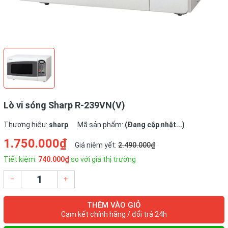
Lò vi sóng Sharp R-239VN(V)
Thương hiệu:
sharp
Mã sản phẩm:
(Đang cập nhật...)
1.750.000₫
Giá niêm yết:
2.490.000₫
Tiết kiệm:
740.000₫
so với giá thị trường
–
+
THÊM VÀO GIỎ
Cam kết chính hãng / đổi trả 24h