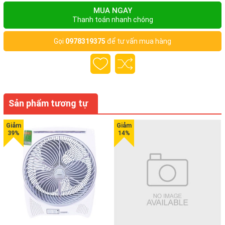
MUA NGAY
Thanh toán nhanh chóng
Gọi
0978319375
để tư vấn mua hàng
Sản phẩm tương tự