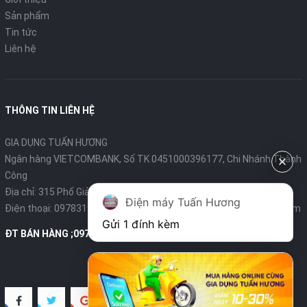
Sản phẩm
Dung tích:
50 Lít
Tin tức
Liên hệ
Công suất:
2000 W
Chất liệu:
Vỏ sơn tĩnh điện
THÔNG TIN LIÊN HỆ
Công nghệ làm nóng:
Quạt đối lưu
GIA DỤNG TUẤN HƯƠNG
Quạt đối lưu:
Có
Ngân hàng VIETCOMBANK, Số TK 0451000396177, Chi Nhánh Thành
Công
Chức năng hẹn giờ:
Có
Địa chỉ: 315 Phố Giảng Võ - Ba Đình - Hà Nội
Điện máy Tuấn Hương
Điện thoại:
0978319375
- Email:
diengiadungtuanhuong@gmail.com
Nhiệt độ tối đa:
250°C
Gửi 1 đính kèm
ĐT BÁN HÀNG ;0978319375
Các kiểu nướng:
Nướng 2 mặt
Kích thước & Khối lượng