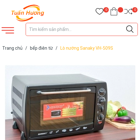
0
0
Trang chủ
/
bếp điên từ
/
Lò nướng Sanaky VH-509S