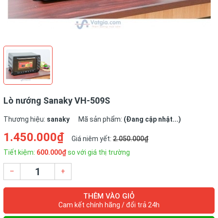
Lò nướng Sanaky VH-509S
Thương hiệu:
sanaky
Mã sản phẩm:
(Đang cập nhật...)
1.450.000₫
Giá niêm yết:
2.050.000₫
Tiết kiệm:
600.000₫
so với giá thị trường
–
+
THÊM VÀO GIỎ
Cam kết chính hãng / đổi trả 24h