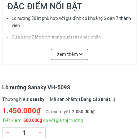
ĐẶC ĐIỂM NỔI BẬT
Lò nướng 50 lít phù hợp với gia đình có khoảng 6 đến 7 thành
viên
Cửa bằng 2 lớp kính trong suốt rất chắc chắn
Quạt đảo nhiệt giúp nguyên liệu chín nhanh và vàng đều hơn
Xem thêm
Đèn chiếu sáng bên trong lò rất tiện lợi
Lò nướng có chức năng hẹn giờ
Nhiều mức nhiệt độ cho người dùng dễ chọn
Lò nướng Sanaky VH-509S
Thương hiệu:
sanaky
Mã sản phẩm:
(Đang cập nhật...)
CHI TIẾT TÍNH NĂNG
1.450.000₫
Giá niêm yết:
2.050.000₫
Tiết kiệm:
600.000₫
so với giá thị trường
Lò nướng 50 lít
–
+