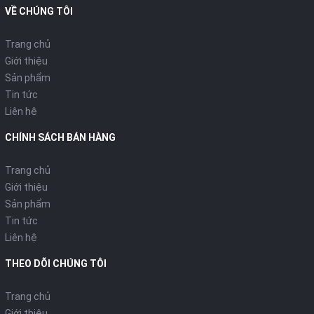
VỀ CHÚNG TÔI
THÔNG SỐ KỸ THUẬT
Trang chủ
Thông tin chung
Giới thiệu
Sản phẩm
Model:
VH-509S
Tin tức
Liên hệ
Màu sắc:
Đen
CHÍNH SÁCH BÁN HÀNG
Nhà sản xuất:
Sanaky
Trang chủ
Xuất xứ:
Trung Quốc
Giới thiệu
Sản phẩm
Thời gian bảo hành:
12 tháng
Tin tức
Liên hệ
THEO DÕI CHÚNG TÔI
Tính năng lò nướng
Trang chủ
Loại lò nướng:
Lò nướng thùng
Giới thiệu