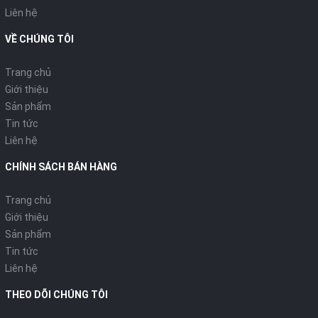
nướng xiên quay kết hợp với quạt đảo chiều. Nghĩa là bạn có
Liên hệ
thể lựa chọn tắt hoặc bật quạt đảo chiều, tắt hoặc bật tính
VỀ CHÚNG TÔI
năng xoay xiên nướng ngang.
Đầy đủ phụ kiện đi kèm:
khi mua lò nướng Sanaky VH-359N,
Trang chủ
được tặng kèm: khay hứng mỡ hoặc để bánh, vỉ nướng, que
Giới thiệu
nướng, xiên kẹp nướng, tay cầm.
Sản phẩm
Tin tức
Những tính năng ưu việt khi sử dụng lò nướng Sanaky
Liên hệ
- Không còn bị khói, nóng như các lò nướng than.
CHÍNH SÁCH BÁN HÀNG
- Tiết kiệm được không gian bếp chật chội.
Trang chủ
- Có thể sử dụng ngoài trời, hay bên ngoài không gian bếp.
Giới thiệu
Sản phẩm
- Dễ di chuyển, có thể sử dụng ở bất kì đâu chỉ cần có nguồn
Tin tức
điện phù hợp đủ công suất.
Liên hệ
- Phù hợp để làm bánh, nướng món ăn theo sở thích.
THEO DÕI CHÚNG TÔI
Thông số kĩ thuật