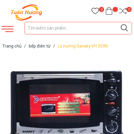
0
0
Trang chủ
/
bếp điên từ
/
Lò nướng Sanaky VH 359N