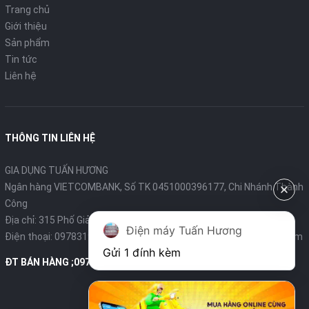
Trang chủ
Lò nướng dung tích 35 lít
Giới thiệu
Sản phẩm
Vỏ lò bằng inox
Tin tức
Liên hệ
3 chế độ nướng tích hợp trục xiên quay thực phẩm
Hẹn giờ tối đa 60 phút, tự động
ngắt
THÔNG TIN LIÊN HỆ
Thiết kế cửa kính 2 lớp cách nhiệt, tiết kiệm điện năng
GIA DỤNG TUẤN HƯƠNG
Ngân hàng VIETCOMBANK, Số TK 0451000396177, Chi Nhánh Thành
Loại sản phẩm
Lò nướng
Công
Địa chỉ: 315 Phố Giảng Võ - Ba Đình - Hà Nội
Điện máy Tuấn Hương
Điện thoại:
Model
0978319375
- Email:
diengiadungtuanhuong@gmail.com
VH 359N
Gửi 1 đính kèm
ĐT BÁN HÀNG ;0978319375
Dung tích
35 lít