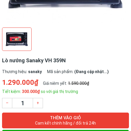
Lò nướng Sanaky VH 359N
Thương hiệu:
sanaky
Mã sản phẩm:
(Đang cập nhật...)
1.290.000₫
Giá niêm yết:
1.590.000₫
Tiết kiệm:
300.000₫
so với giá thị trường
–
+
THÊM VÀO GIỎ
Cam kết chính hãng / đổi trả 24h