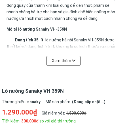
động quay của thanh kim loại dùng để xiên thực phẩm sẽ
nhanh chóng hỗ trợ cho bạn và gia đình chế biến những món
nướng ưa thích một cách nhanh chóng và dễ dàng.
Mô tả lò nướng Sanaky VH-359N
Dung tích 35 lít:
lò nướng hà nội Sanaky VH-359N được
thiết kế với dung tích 35 lít, khoang lò có kích thước vừa phải
thích hợp dùng trong gia đình. Với lò nướng này, bạn có thể
nướng được một con gà 2-3kg, khoảng 2-4kg thịt, hoặc một
Xem thêm
cái bánh có kích cỡ trung bình. Với những gia đình có khoảng 2-
4 người ăn thì lựa chọn lò này là tối ưu.
Lò nướng Sanaky VH 359N
Thiết kế cửa kính 2 lớp chịu lực:
Các model mới của dòng
sản phẩm
lò nướng
có đặc điểm khác biệt so với dòng sản
Thương hiệu:
sanaky
Mã sản phẩm:
(Đang cập nhật...)
phẩm trước đây cửa lò được thiết kế 2 lớp kính. Nhờ cấu tạo
1.290.000₫
Giá niêm yết:
1.590.000₫
này làm lượng nhiệt trong lò kín giữ nhiệt tốt hơn giúp tiết kiệm
30% điện năng tiêu thụ. Đồng thời 2 lớp kính cách nhiệt đảm
Tiết kiệm:
300.000₫
so với giá thị trường
bảo an toàn cao trong quá trình sử dụng lò. Tay nắm mở cửa lò