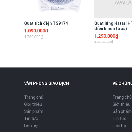
Công suất:
Điện áp:
Quạt tích điện TS9174
Quạt lửng Hatari H
điều khiển từ xa)
1.090.000₫
1.290.000₫
1.789.000₫
Nhiệt độ:
1.500.000₫
Chất liệu vỏ ngoài:
Chất liệu khoang lò:
VĂN PHÒNG GIAO DỊCH
VỀ CHÚNG
Dung tích:
Trang chủ
Trang chủ
Giới thiệu
Giới thiệu
Sản phẩm
Sản phẩm
Chuông báo:
Tin tức
Tin tức
Liên hệ
Liên hệ