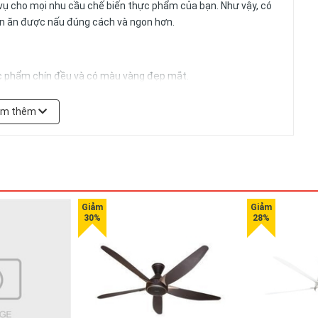
vụ cho mọi nhu cầu chế biến thực phẩm của bạn. Như vậy, có
món ăn được nấu đúng cách và ngon hơn.
ực phẩm chín đều và có màu vàng đẹp mắt.
bạn quan sát thức ăn trong quá trình chế biến.
em thêm
VH-308B
Lò nướng