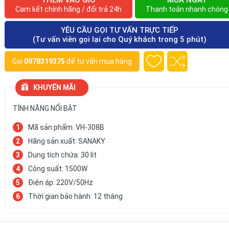
THÊM VÀO GIỎ
MUA NGAY
Cam kết chính hãng / đổi trả 24h
Thanh toán nhanh chóng
YÊU CẦU GỌI TƯ VẤN TRỰC TIẾP
(Tư vấn viên gọi lại cho Quý khách trong 5 phút)
Gọi
0978319375
để tư vấn mua hàng
KHUYẾN MÃI
TÍNH NĂNG NỔI BẬT
Mã sản phẩm: VH-308B
Hãng sản xuất: SANAKY
Dung tích chứa: 30 lít
Công suất: 1500W
Điện áp: 220V/50Hz
Thời gian bảo hành: 12 tháng