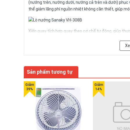
(nướng trên, nướng dưới, nướng cả trên và dưới) phục 
thể giảm lãng phí nguồn nhiệt không cần thiết, giúp 
Xiên quay tích hợp quay theo cơ chế tự động, giúp th
Mặt kính
Sanaky VH-308B
chịu nhiệt trong suốt giúp 
X
Sản phẩm tương tự
THÔNG SỐ CHI TIẾT
Mã sản phẩm:
Loại sản phẩm: