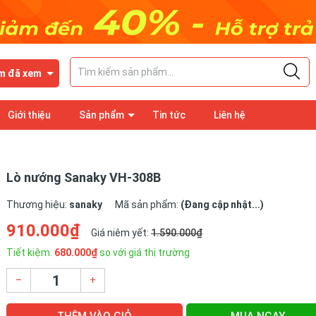
m đã xem
Giới thiệu
Sản phẩm
Tin tức
Liên hệ
Lò nướng Sanaky VH-308B
Thương hiệu:
sanaky
Mã sản phẩm:
(Đang cập nhật...)
910.000₫
Giá niêm yết:
1.590.000₫
Tiết kiệm:
680.000₫
so với giá thị trường
–
+