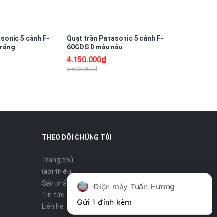
sonic 5 cánh F-
Quạt trần Panasonic 5 cánh F-
trắng
60GDS B màu nâu
4.150.000₫
5.600.000₫
THEO DÕI CHÚNG TÔI
Trang chủ
Giới thiệu
Sản phẩm
Điện máy Tuấn Hương
Tin tức
Gửi 1 đính kèm
Liên hệ