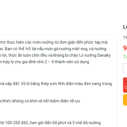
L
T
nội trợ thực hiện các món nướng từ đơn giản đến phức tạp mà
9
ian. Bạn có thể trổ tài nấu món gà nướng mật ong, cá nướng
n lợi, thức ăn luôn chín đều và không bị cháy. Lò nướng Sanaky
Ti
 hợp lý cho gia đình nhỏ 2 – 4 thành viên sử dụng.
 và sắp đặt. Vỏ lò bằng thép sơn tĩnh điện màu đen sang trọng,
C
khét, không có khói và tiết kiệm điện tối ưu.
từ 100-250 độC, hẹn giờ đến 60 phút và 3 chế độ nướng