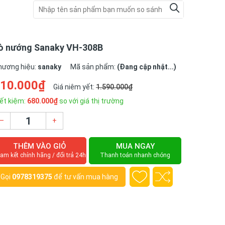
ò nướng Sanaky VH-308B
hương hiệu:
sanaky
Mã sản phẩm:
(Đang cập nhật...)
10.000₫
Giá niêm yết:
1.590.000₫
ết kiệm:
680.000₫
so với giá thị trường
–
+
THÊM VÀO GIỎ
MUA NGAY
am kết chính hãng / đổi trả 24h
Thanh toán nhanh chóng
Gọi
0978319375
để tư vấn mua hàng