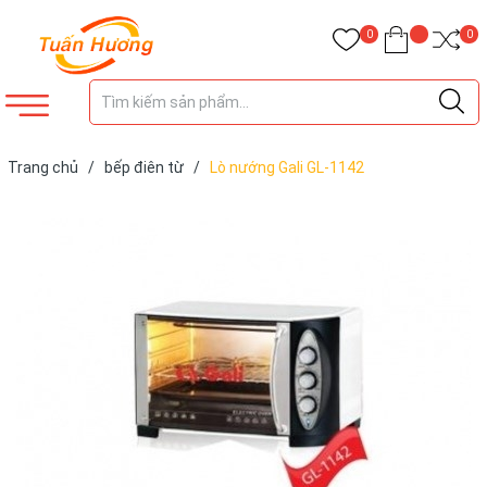
0
0
Trang chủ
/
bếp điên từ
/
Lò nướng Gali GL-1142