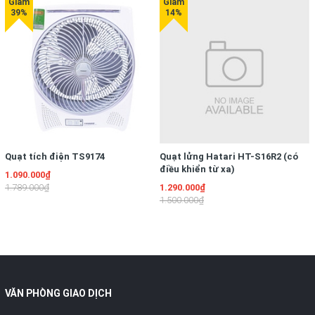
NƯỚNG ĐIỆN GALI GL-1142
Hãng sản xuất/Model
Gali GL-1142
Nguồn điện
220V/50Hz
Công suất
1800W
Quạt tích điện TS9174
Dung tích
Quạt lửng Hatari HT-S16R2 (có
42L
điều khiển từ xa)
1.090.000₫
1.789.000₫
1.290.000₫
Bảo hành
12 tháng
1.500.000₫
VĂN PHÒNG GIAO DỊCH