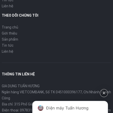
Tin tức
Liên hệ
THEO DÕI CHÚNG TÔI
Trang chủ
Giới thiệu
Sản phẩm
Tin tức
Liên hệ
THÔNG TIN LIÊN HỆ
GIA DỤNG TUẤN HƯƠNG
Ngân hàng VIETCOMBANK, Số TK 0451000396177, Chi Nhánh Thành
Công
Địa chỉ: 315 Phố Giảng Võ - Ba Đình - Hà Nội
Điện máy Tuấn Hương
Điện thoại:
0978319375
- Email:
diengiadungtuanhuong@gmail.com