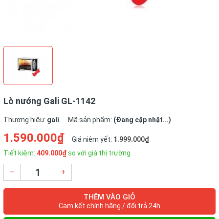
Lò nướng Gali GL-1142
Thương hiệu:
gali
Mã sản phẩm:
(Đang cập nhật...)
1.590.000₫
Giá niêm yết:
1.999.000₫
Tiết kiệm:
409.000₫
so với giá thị trường
–
+
THÊM VÀO GIỎ
Cam kết chính hãng / đổi trả 24h