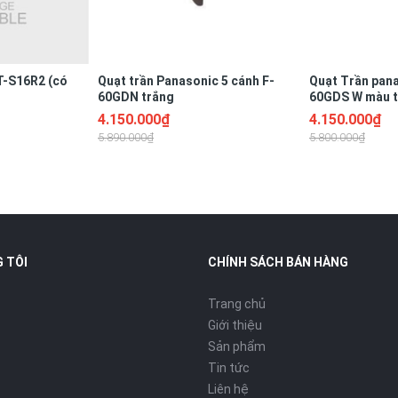
T-S16R2 (có
Quạt trần Panasonic 5 cánh F-
Quạt Trần pana
60GDN trắng
60GDS W màu 
4.150.000₫
4.150.000₫
5.890.000₫
5.800.000₫
 TÔI
CHÍNH SÁCH BÁN HÀNG
Trang chủ
Giới thiệu
Sản phẩm
 trí toả nhiệt cho bạn tuỳ ý điều chỉnh. Quá trình nướng hoàn
Tin tức
ay làm những công việc khác.
Liên hệ