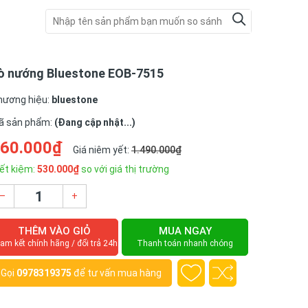
ò nướng Bluestone EOB-7515
hương hiệu:
bluestone
ã sản phẩm:
(Đang cập nhật...)
60.000₫
Giá niêm yết:
1.490.000₫
ết kiệm:
530.000₫
so với giá thị trường
–
+
THÊM VÀO GIỎ
MUA NGAY
am kết chính hãng / đổi trả 24h
Thanh toán nhanh chóng
Gọi
0978319375
để tư vấn mua hàng