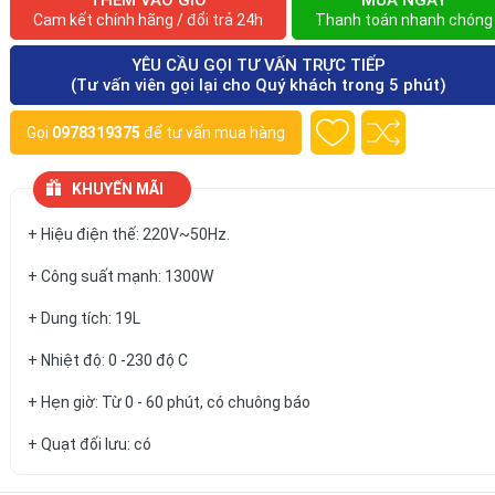
THÊM VÀO GIỎ
MUA NGAY
Cam kết chính hãng / đổi trả 24h
Thanh toán nhanh chóng
YÊU CẦU GỌI TƯ VẤN TRỰC TIẾP
(Tư vấn viên gọi lại cho Quý khách trong 5 phút)
Gọi
0978319375
để tư vấn mua hàng
KHUYẾN MÃI
+ Hiệu điện thế: 220V~50Hz.
+ Công suất mạnh: 1300W
+ Dung tích: 19L
+ Nhiệt độ: 0 -230 độ C
+ Hẹn giờ: Từ 0 - 60 phút, có chuông báo
+ Quạt đối lưu: có