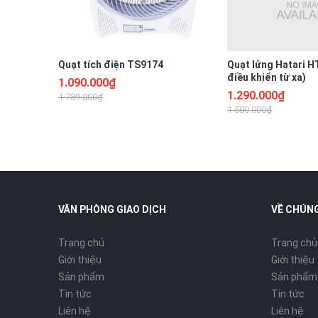
Quạt tích điện TS9174
Quạt lửng Hatari H
điều khiển từ xa)
1.090.000₫
1.290.000₫
1.789.000₫
1.500.000₫
VĂN PHÒNG GIAO DỊCH
VỀ CHÚNG
Trang chủ
Trang chủ
Nút điều chỉnh tiện dụng
Giới thiệu
Giới thiệu
Sản phẩm
Sản phẩm
Máy có những nút xoay điều chỉnh nhiệt độ, thời gian vị
Tin tức
Tin tức
toàn tự động, tiết kiệm được thời gian, cho bạn rãnh t
Liên hệ
Liên hệ