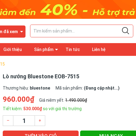
m đã xem
Giới thiệu
Sản phẩm
Tin tức
Liên hệ
515
Lò nướng Bluestone EOB-7515
Thương hiệu:
bluestone
Mã sản phẩm:
(Đang cập nhật...)
960.000₫
Giá niêm yết:
1.490.000₫
Tiết kiệm:
530.000₫
so với giá thị trường
–
+