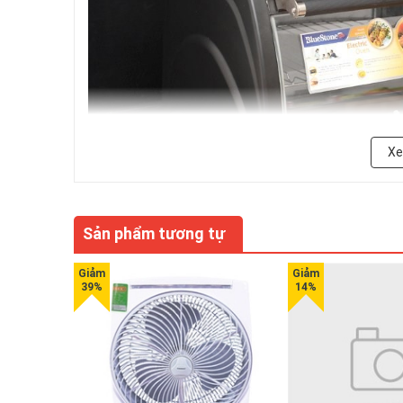
X
Sản phẩm tương tự
Thông tin sản phẩm
Hệ thống quạt đối lưu giúp thức ăn chín đều
Lò nướng được trang bị hệ thống quạt đối lưu giúp luân
dùng để nướng được nhiều loại thực phẩm: thịt bò, gia c