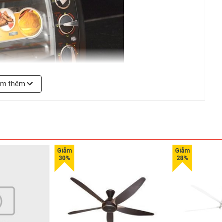
em thêm
 chuyển khí nóng, giúp thức ăn chín đều, vàng giòn. Máy có thể
ầm, cá, bánh, Pizza, khoai tây cắt lát, bánh bông lan.