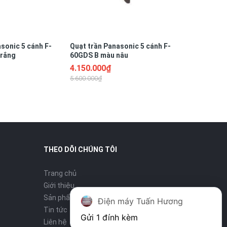
sonic 5 cánh F-
Quạt trần Panasonic 5 cánh F-
trắng
60GDS B màu nâu
4.150.000₫
5.600.000₫
THEO DÕI CHÚNG TÔI
Trang chủ
Giới thiệu
Sản phẩm
Điện máy Tuấn Hương
Tin tức
Gửi 1 đính kèm
Liên hệ