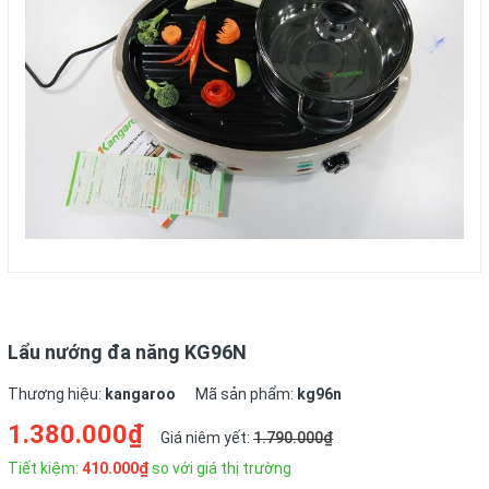
Lẩu nướng đa năng KG96N
Thương hiệu:
kangaroo
Mã sản phẩm:
kg96n
1.380.000₫
Giá niêm yết:
1.790.000₫
Tiết kiệm:
410.000₫
so với giá thị trường