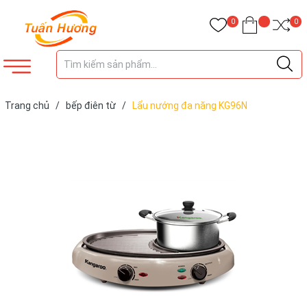
0
0
Trang chủ
/
bếp điên từ
/
Lẩu nướng đa năng KG96N