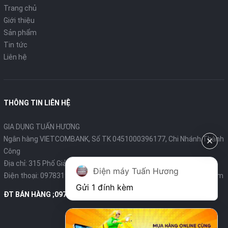
Trang chủ
Giới thiệu
Sản phẩm
Tin tức
Liên hệ
THÔNG TIN LIÊN HỆ
GIA DỤNG TUẤN HƯƠNG
Ngân hàng VIETCOMBANK, Số TK 0451000396177, Chi Nhánh Thành
Công
Địa chỉ: 315 Phố Giảng Võ - Ba Đình - Hà Nội
Điện máy Tuấn Hương
Điện thoại:
0978319375
- Email:
diengiadungtuanhuong@gmail.com
Gửi 1 đính kèm
ĐT BÁN HÀNG ;0978319375