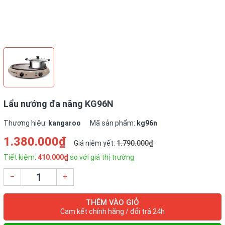
Lẩu nướng đa năng KG96N
Thương hiệu:
kangaroo
Mã sản phẩm:
kg96n
1.380.000₫
Giá niêm yết:
1.790.000₫
Tiết kiệm:
410.000₫
so với giá thị trường
–
+
THÊM VÀO GIỎ
Cam kết chính hãng / đổi trả 24h