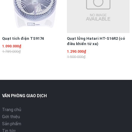
Quạt tích điện TS9174
Quạt lửng Hatari HT-S16R2 (có
điều khiển từ xa)
1.090.000₫
1.789.000₫
1.290.000₫
1.500.000₫
VĂN PHÒNG GIAO DỊCH
Trang chủ
Giới thiệu
Sản phẩm
Tin tức