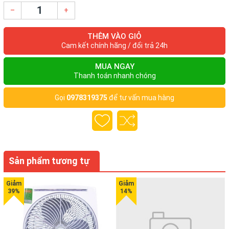
–
+
THÊM VÀO GIỎ
Cam kết chính hãng / đổi trả 24h
MUA NGAY
Thanh toán nhanh chóng
Gọi
0978319375
để tư vấn mua hàng
Sản phẩm tương tự