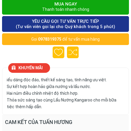
MUA NGAY
Thanh toán nhanh chóng
YÊU CẦU GỌI TƯ VẤN TRỰC TIẾP
(Tư vấn viên gọi lại cho Quý khách trong 5 phút)
Gọi
0978319375
để tư vấn mua hàng
KHUYẾN MÃI
iểu dáng độc đáo, thiết kế sáng tạo, tính năng ưu việt.
Sự kết hợp hoàn hảo giữa nướng và lẩu nước.
Hai núm điều chỉnh nhiệt độ thích hợp.
Thỏa sức sáng tạo cùng Lẩu Nướng Kangaroo cho mỗi bữa
tiệc thêm hấp dẫn.
CAM KẾT CỦA TUẤN HƯƠNG