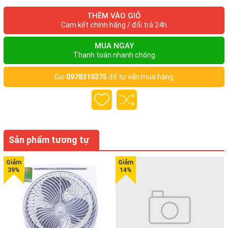
THÊM VÀO GIỎ
Cam kết chính hãng / đổi trả 24h
MUA NGAY
Thanh toán nhanh chóng
Gọi
0978319375
để tư vấn mua hàng
Thiết kế độc đáo nhất của bếp chính là thiết kế đa chức năng
biến trực tiếp các món nướng lại vừa có thể chế biến món lẩu nga
Nồi lẩu được thiết kế gọn vào một góc của vỉ nướng, có diện 
Sản phẩm tương tự
nhiều diện tích của lòng chảo nướng, mà lại có dung tích nồi lớn, 
toàn có thể sử dụng nồi cho cả hai món ăn trên trong cùng một th
Bếp còn có thiết kế 2 bảng điều khiển cho 2 chức năng riêng bi
cố chập mạch, cháy nổ. Bên cạnh đó, nhờ thiết kế hệ thống điện
nhiệt độ lên quá cao nên bếp sẽ đảm bảo an toàn cho cả gia đìn
bạn.