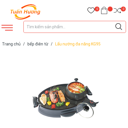
0
0
Trang chủ
/
bếp điên từ
/
Lẩu nướng đa năng KG95