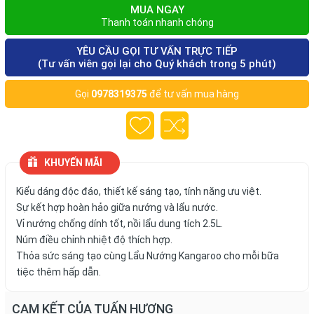
MUA NGAY
Thanh toán nhanh chóng
YÊU CẦU GỌI TƯ VẤN TRỰC TIẾP
(Tư vấn viên gọi lại cho Quý khách trong 5 phút)
Gọi
0978319375
để tư vấn mua hàng
KHUYẾN MÃI
Kiểu dáng độc đáo, thiết kế sáng tạo, tính năng ưu việt.
Sự kết hợp hoàn hảo giữa nướng và lẩu nước.
Vỉ nướng chống dính tốt, nồi lẩu dung tích 2.5L.
Núm điều chỉnh nhiệt độ thích hợp.
Thỏa sức sáng tạo cùng Lẩu Nướng Kangaroo cho mỗi bữa
tiệc thêm hấp dẫn.
CAM KẾT CỦA TUẤN HƯƠNG