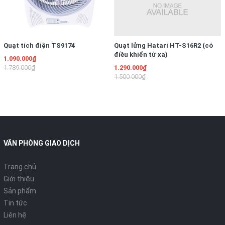
Nếu bạn muốn chọn mua một bếp nướng kết hợp nồi lẩu cho gi
Kangaroo KG95 là một lựa chọn rất đáng để xem xét.
Hãy gọi tới
Hotline: 1900.63.64.06
để sở hữu chiếc bếp đa tính 
Quạt tích điện TS9174
Quạt lửng Hatari HT-S16R2 (có
Lẩu và nướng là hai món ăn không thể thiếu trong những ngày má
điều khiển từ xa)
1.090.000₫
thể quay quần, đoàn tụ bên nhau. Nhưng vừa nấu lẩu, vừa là
1.789.000₫
1.290.000₫
gian của các chị em phụ nữ. Với
bếp lẩu nướng đa năng K
1.500.000₫
giản hơn nhiều, giúp bạn và gia đình có thể thưởng thức cả lẩu
Bếp lẩu nướng được thiết kế dưới dạng nồi đặt bàn, hoạt đ
nguồn. Bếp phù hợp với kiểu ăn lẩu và nướng cho khoảng 5-7 
Cấu tạo của bếp lẩu nướng BBQ Kangaroo KG95 gồm 3 phần ch
được làm bằng nhựa cứng cao cấp màu nâu nhạt, chống cháy v
VĂN PHÒNG GIAO DỊCH
chảo có màu đen và được phù một lớp chống dính. Nhờ có lớp
Trang chủ
phù trên bề mặt lòng chảo và lòng nồi, bếp lẩu nướng Kanga
Giới thiệu
ăn lại vừa không làm mất đi chất dinh dưỡng của thực phẩm mà
Sản phẩm
Tay cầm được thiết kế chắc chắn bằng nhựa cao cấp màu đen,
Tin tức
bếp qua nhiều nơi, đặc biệt là khi bếp đang nóng.
Liên hệ
Các núm điều khiển của bếp dạng xoay được bố trí ở ngang thâ