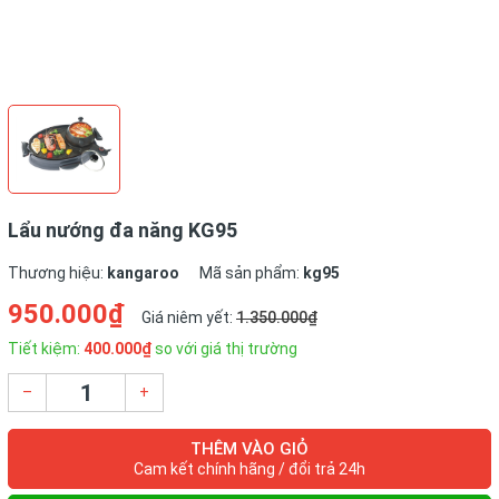
Lẩu nướng đa năng KG95
Thương hiệu:
kangaroo
Mã sản phẩm:
kg95
950.000₫
Giá niêm yết:
1.350.000₫
Tiết kiệm:
400.000₫
so với giá thị trường
–
+
THÊM VÀO GIỎ
Cam kết chính hãng / đổi trả 24h