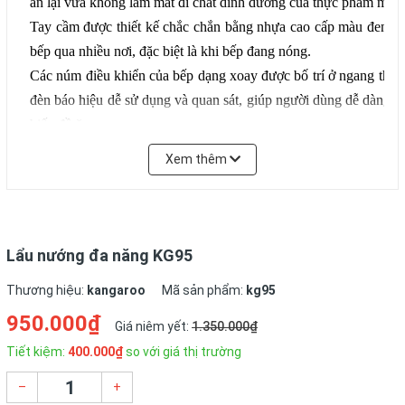
ăn lại vừa không làm mất đi chất dinh dưỡng của thực phẩm mà 
Tay cầm được thiết kế chắc chắn bằng nhựa cao cấp màu đen, c
bếp qua nhiều nơi, đặc biệt là khi bếp đang nóng.
Các núm điều khiển của bếp dạng xoay được bố trí ở ngang thân
đèn báo hiệu dễ sử dụng và quan sát, giúp người dùng dễ dàng sử
biến đồ ăn.
Xem thêm
Lẩu nướng đa năng KG95
Thương hiệu:
kangaroo
Mã sản phẩm:
kg95
950.000₫
Giá niêm yết:
1.350.000₫
Tiết kiệm:
400.000₫
so với giá thị trường
–
+