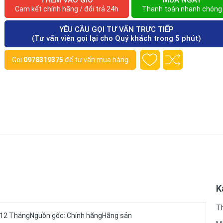
THÊM VÀO GIỎ
MUA NGAY
Cam kết chính hãng / đổi trả 24h
Thanh toán nhanh chóng
YÊU CẦU GỌI TƯ VẤN TRỰC TIẾP
(Tư vấn viên gọi lại cho Quý khách trong 5 phút)
Gọi
0978319375
để tư vấn mua hàng
K
T
: 12 ThángNguồn gốc: Chính hãngHãng sản