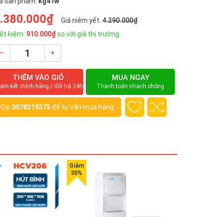
ã sản phẩm:
kg41w
.380.000₫
Giá niêm yết:
4.290.000₫
ết kiệm:
910.000₫
so với giá thị trường
–
+
THÊM VÀO GIỎ
MUA NGAY
am kết chính hãng / đổi trả 24h
Thanh toán nhanh chóng
Gọi
0978319375
để tư vấn mua hàng