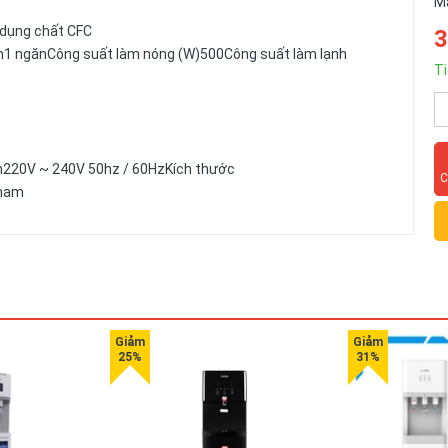
M
 dụng chất CFC
3
nh1 ngănCông suất làm nóng (W)500Công suất làm lạnh
Ti
iện220V ~ 240V 50hz / 60HzKích thước
C
tnam