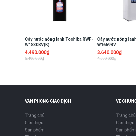
Cây nước nóng lạnh Toshiba RWF-
Cây nước nóng lạn
W1830BV(K)
W1669BV
4.490.000₫
3.640.000₫
5.490.000₫
4.590.000₫
VĂN PHÒNG GIAO DỊCH
VỀ CHÚNG
Trang chủ
Trang chủ
Giới thiệu
Giới thiệu
Sản phẩm
Sản phẩm