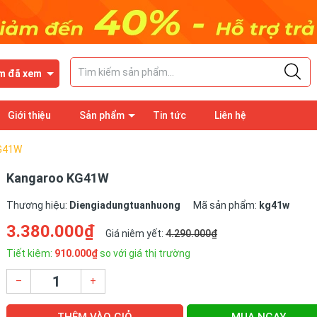
m đã xem
Giới thiệu
Sản phẩm
Tin tức
Liên hệ
G41W
Kangaroo KG41W
Thương hiệu:
Diengiadungtuanhuong
Mã sản phẩm:
kg41w
3.380.000₫
Giá niêm yết:
4.290.000₫
Tiết kiệm:
910.000₫
so với giá thị trường
–
+