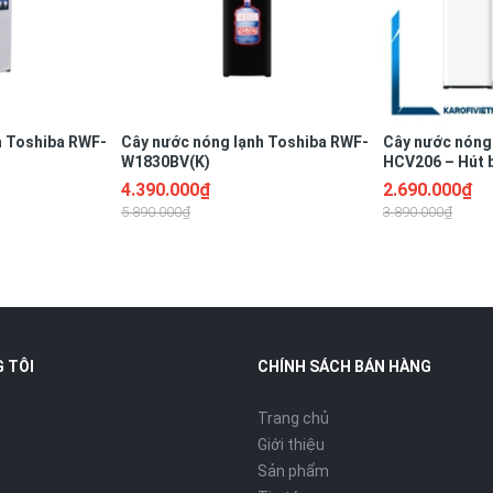
h Toshiba RWF-
Cây nước nóng lạnh Toshiba RWF-
Cây nước nóng 
W1830BV(K)
HCV206 – Hút b
MỚI 2023
4.390.000₫
2.690.000₫
5.890.000₫
3.890.000₫
 TÔI
CHÍNH SÁCH BÁN HÀNG
Trang chủ
Giới thiệu
Sản phẩm