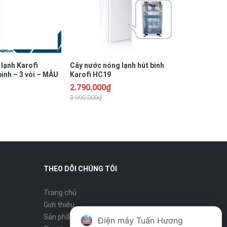
lạnh Karofi
Cây nước nóng lạnh hút bình
ình – 3 vòi – MẪU
Karofi HC19
2.790.000₫
3.990.000₫
THEO DÕI CHÚNG TÔI
Trang chủ
Giới thiệu
Sản phẩm
Điện máy Tuấn Hương