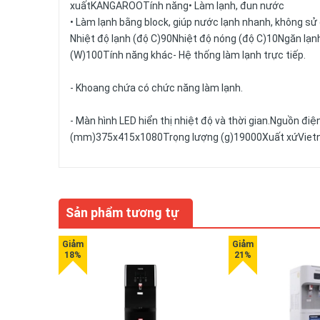
xuất
KANGAROO
Tính năng• Làm lạnh, đun nước
• Làm lạnh bằng block, giúp nước lạnh nhanh, không sử
Nhiệt độ lạnh (độ C)90Nhiệt độ nóng (độ C)10Ngăn lạ
(W)100Tính năng khác- Hệ thống làm lạnh trực tiếp.
- Khoang chứa có chức năng làm lạnh.
- Màn hình LED hiển thị nhiệt độ và thời gian.Nguồn đ
(mm)375x415x1080Trọng lượng (g)19000Xuất xứVie
Sản phẩm tương tự