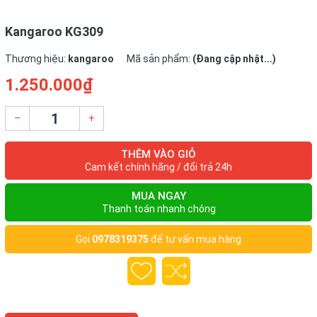
Kangaroo KG309
Nhiệt độ sấy
75 độ
Thương hiệu:
kangaroo
Mã sản phẩm:
(Đang cập nhật...)
Xuất xứ
Đang cập nhật
1.250.000₫
–
+
THÊM VÀO GIỎ
Cam kết chính hãng / đổi trả 24h
MUA NGAY
Thanh toán nhanh chóng
Gọi
0978319375
để tư vấn mua hàng