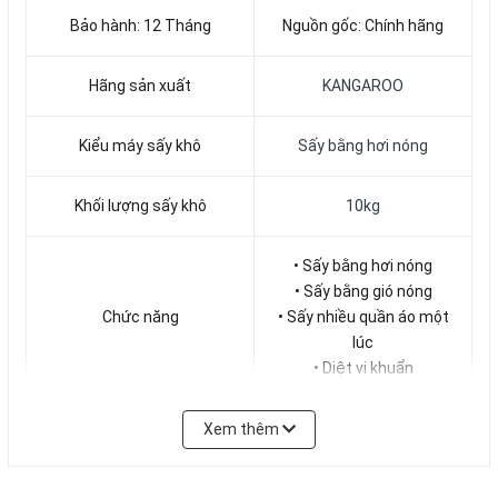
Bảo hành: 12 Tháng
Nguồn gốc: Chính hãng
Hãng sản xuất
KANGAROO
Kiểu máy sấy khô
Sấy bằng hơi nóng
Khối lượng sấy khô
10kg
• Sấy bằng hơi nóng
• Sấy bằng gió nóng
Chức năng
• Sấy nhiều quần áo một
lúc
• Diệt vi khuẩn
Điện áp sử dụng
• AC 220V±20V 50/60Hz
Xem thêm
Công suất (W)
900