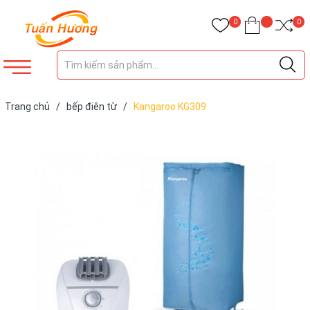
0
0
Trang chủ
/
bếp điên từ
/
Kangaroo KG309